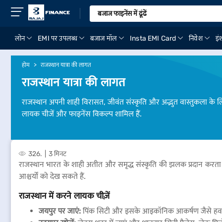
लोन
EMI पर उपलब्ध
बजाज मॉल
Insta EMI Card
निवेश
इंश
होम
राजस्थान यात्रा की लागत
राजस्थान यात्रा की लागत
राजस्थान अपनी शाही विरासत, जीवंत संस्कृति और अद्भुत वास्तुकला के ल
लायक चीजें और फाइनेंस विकल्प शामिल हैं.
326.
3 मिनट
राजस्थान भारत के शाही अतीत और समृद्ध संस्कृति की झलक प्रदान करता ह
आश्चर्यों को देख सकते हैं.
राजस्थान में करने लायक चीज़ें
जयपुर पर जाएं:
पिंक सिटी और इसके आइकॉनिक आकर्षण जैसे हवा महल