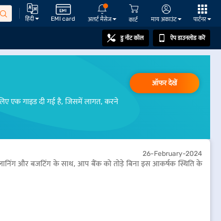
हिंदी
EMI card
अलर्ट मैसेज
माय अकाउंट
पार्टनर
कार्ट
डु नॉट कॉल
ऐप डाउनलोड करें
ऑफर देखें
 लिए एक गाइड दी गई है, जिसमें लागत, करने
26-February-2024
्लानिंग और बजटिंग के साथ, आप बैंक को तोड़े बिना इस आकर्षक स्थिति के