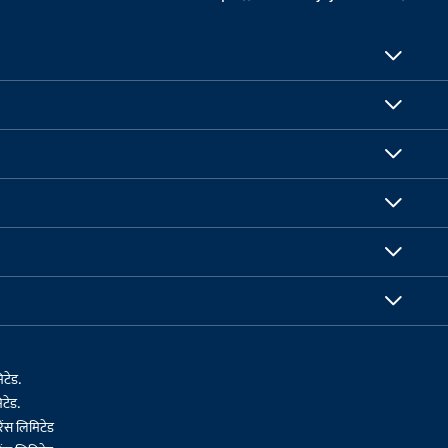
िटेड.
टेड.
ेंस लिमिटेड