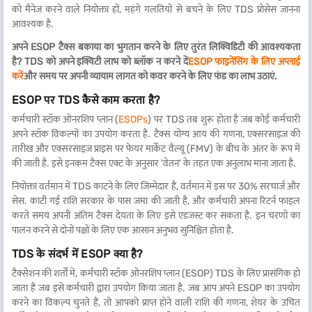
को मैनेज करने वाले नियोक्ता हों, महंगे गलतियों से बचने के लिए TDS प्रोसेस जानना
आवश्यक है.
अपने ESOP टैक्स बकाया का भुगतान करने के लिए तुरंत लिक्विडिटी की आवश्यकता
है?
TDS को अपने इक्विटी लाभ को ब्लॉक न करने दें
ESOP फाइनेंसिंग के लिए अप्लाई
करें
और समय पर अपनी व्यायाम लागत को कवर करने के लिए फंड का लाभ उठाएं.
ESOP पर TDS कैसे काम करता है?
कर्मचारी स्टॉक ओनरशिप प्लान (
ESOPs
) पर TDS तब शुरू होता है जब कोई कर्मचारी
अपने स्टॉक विकल्पों का उपयोग करता है. टैक्स योग्य आय की गणना, एक्सरसाइज़ की
तारीख और एक्सरसाइज़ प्राइस पर फेयर
मार्केट वैल्यू (FMV) के बीच के अंतर के रूप में
की जाती है. इसे इनकम टैक्स एक्ट के अनुसार 'वेतन' के तहत एक अनुलाभ माना जाता है.
नियोक्ता वर्तमान में TDS काटने के लिए जिम्मेदार हैं, वर्तमान में इस पर 30% सरचार्ज और
सेस. काटी गई राशि सरकार के पास जमा की जाती है, और कर्मचारी अपना रिटर्न फाइल
करते समय अपनी अंतिम टैक्स देयता के लिए इसे एडजस्ट कर सकता है. इन चरणों का
पालन करने से दोनों पक्षों के लिए एक आसान अनुभव सुनिश्चित होता है.
TDS के संदर्भ में ESOP क्या है?
टैक्सेशन की शर्तों में, कर्मचारी स्टॉक ओनरशिप प्लान (ESOP) TDS के लिए प्रासंगिक हो
जाता है जब इसे कर्मचारी द्वारा उपयोग किया जाता है. जब आप अपने ESOP का उपयोग
करने का विकल्प चुनते हैं, तो आपको प्राप्त होने वाली राशि की गणना, शेयर के उचित