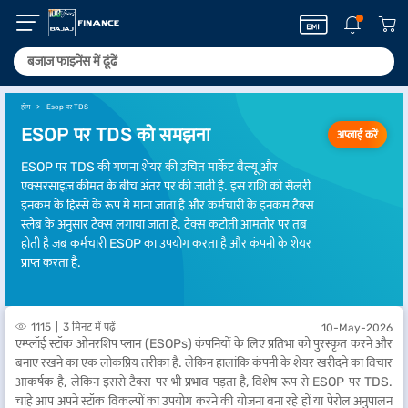
होम
Esop पर TDS
ESOP पर TDS को समझना
अप्लाई करें
ESOP पर TDS की गणना शेयर की उचित मार्केट वैल्यू और
एक्सरसाइज़ कीमत के बीच अंतर पर की जाती है. इस राशि को सैलरी
इनकम के हिस्से के रूप में माना जाता है और कर्मचारी के इनकम टैक्स
स्लैब के अनुसार टैक्स लगाया जाता है. टैक्स कटौती आमतौर पर तब
होती है जब कर्मचारी ESOP का उपयोग करता है और कंपनी के शेयर
प्राप्त करता है.
1115
3 मिनट में पढ़ें
10-May-2026
एम्प्लॉई स्टॉक ओनरशिप प्लान (ESOPs) कंपनियों के लिए प्रतिभा को पुरस्कृत करने और
बनाए रखने का एक लोकप्रिय तरीका है. लेकिन हालांकि कंपनी के शेयर खरीदने का विचार
आकर्षक है, लेकिन इससे टैक्स पर भी प्रभाव पड़ता है, विशेष रूप से ESOP पर TDS.
चाहे आप अपने स्टॉक विकल्पों का उपयोग करने की योजना बना रहे हों या पेरोल अनुपालन