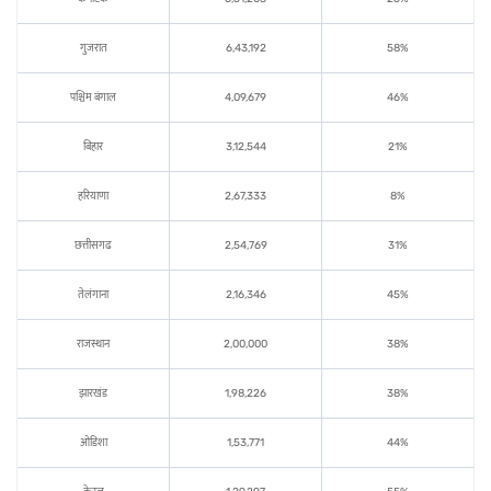
गुजरात
6,43,192
58%
पश्चिम बंगाल
4,09,679
46%
बिहार
3,12,544
21%
हरियाणा
2,67,333
8%
छत्तीसगढ
2,54,769
31%
तेलंगाना
2,16,346
45%
राजस्थान
2,00,000
38%
झारखंड
1,98,226
38%
ओडिशा
1,53,771
44%