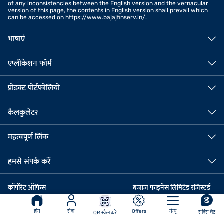
of any inconsistencies between the English version and the vernacular
version of this page, the contents in English version shall prevail which
can be accessed on https://www.bajajfinserv.in/.
भाषाएं
एप्लीकेशन फॉर्म
प्रोडक्ट पोर्टफोलियो
कैलकुलेटर
महत्वपूर्ण लिंक
हमसे संपर्क करें
कॉर्पोरेट ऑफिस
बजाज फाइनेंस लिमिटेड रज़िस्टर्ड
6th फ्लोर बजाज फाइनेंस लिमिटेड कॉर्पोरेट
ऑफिस
ऑफिस, ऑफ पुणे-अहमदनगर रोड, विमान नगर,
आकुर्डी, पुणे - 411035
होम
सेवा
Offers
मेन्यू
सर्विस चैट
QR स्कैन करें
पुणे - 411014
फोन नं.: 020 7157-6403