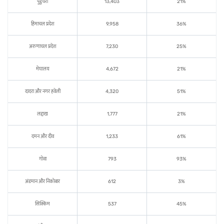
पुडुचेरी
13,403
21%
हिमाचल प्रदेश
9,958
36%
अरुणाचल प्रदेश
7,230
25%
मेघालय
4,672
21%
दादरा और नगर हवेली
4,320
51%
लद्दाख
1,777
21%
दमन और दीव
1,233
61%
गोवा
793
93%
अंडमान और निकोबार
612
3%
सिक्किम
537
45%