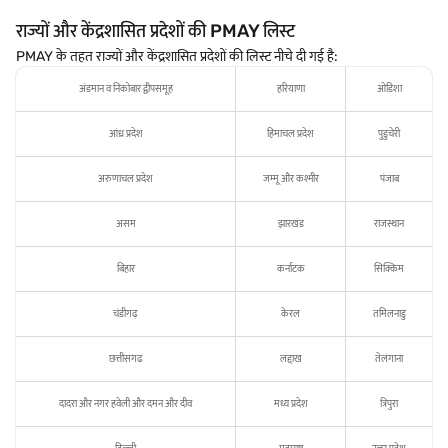
राज्यों और केंद्रशासित प्रदेशों की PMAY लिस्ट
PMAY के तहत राज्यों और केंद्रशासित प्रदेशों की लिस्ट नीचे दी गई है:
अंडमान व निकोबार द्वीपसमूह
हरियाणा
ओडिशा
आंध्र प्रदेश
हिमाचल प्रदेश
पुडुचेरी
अरुणाचल प्रदेश
जम्मू और कश्मीर
पंजाब
असम
झारखंड
राजस्थान
बिहार
कर्नाटक
सिक्किम
चंडीगढ़
केरल
तमिलनाडु
छत्तीसगढ
लद्दाख
तेलंगाना
दादरा और नगर हवेली और दमन और दीव
मध्य प्रदेश
त्रिपुरा