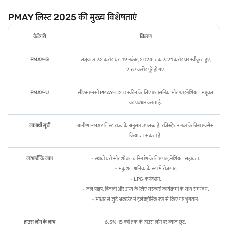
PMAY लिस्ट 2025 की मुख्य विशेषताएं
कैटेगरी
विवरण
PMAY-G
लक्ष्य: 3.32 करोड़ घर. 19 नवंबर, 2024: तक 3.21 करोड़ घर स्वीकृत हुए,
2.67 करोड़ पूरे हो गए.
PMAY-U
सीएसएमसी PMAY-U2.0 स्कीम के लिए प्रशासनिक और फाइनेंशियल अप्रूवल
का प्रबंधन करता है.
लाभार्थी सूची
ग्रामीण PMAY लिस्ट राज्य के अनुसार उपलब्ध है. रजिस्ट्रेशन नंबर के बिना एक्सेस
किया जा सकता है.
लाभार्थी के लाभ
- स्थायी घरों और शौचालय निर्माण के लिए फाइनेंशियल सहायता.
- अकुशल श्रमिक के रूप में रोज़गार.
- LPG कनेक्शन.
- जल पाइप, बिजली और अन्य के लिए सरकारी कार्यक्रमों के साथ समन्वय.
- आधार से जुड़े अकाउंट में इलेक्ट्रॉनिक रूप से किए गए भुगतान.
हाउस लोन के लाभ
6.5% 15 वर्षों तक के हाउस लोन पर ब्याज छूट.