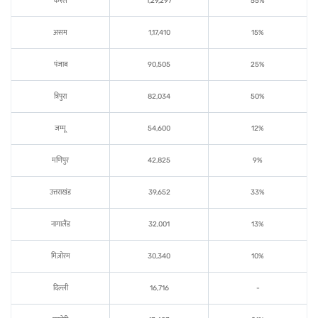
केरल
1,29,297
55%
असम
1,17,410
15%
पंजाब
90,505
25%
त्रिपुरा
82,034
50%
जम्मू
54,600
12%
मणिपुर
42,825
9%
उत्तराखंड
39,652
33%
नागालैंड
32,001
13%
मिज़ोरम
30,340
10%
दिल्ली
16,716
-