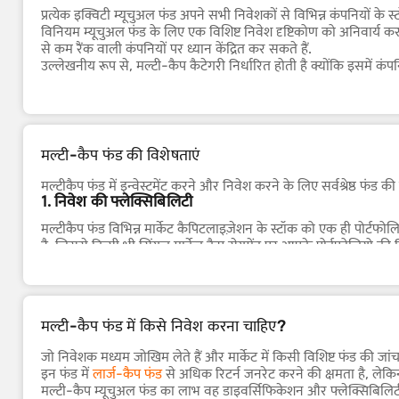
प्रत्येक इक्विटी म्यूचुअल फंड अपने सभी निवेशकों से विभिन्न कंपनियों के 
विनियम म्यूचुअल फंड के लिए एक विशिष्ट निवेश दृष्टिकोण को अनिवार्य कर
से कम रैंक वाली कंपनियों पर ध्यान केंद्रित कर सकते हैं.
उल्लेखनीय रूप से, मल्टी-कैप कैटेगरी निर्धारित होती है क्योंकि इसमें कंपनि
के साथ लार्ज-कैप, मिड-कैप और स्मॉल-कैप स्टॉक में निवेश करने की सुवि
कैप स्टॉक के एलोकेशन को एडजस्ट करता है.
आर्थिक विस्तार के समय, फंड मैनेजर अपनी तेज़ी से वृद्धि को कैपिटला
को पसंद किया जा सकता है.
मल्टी-कैप फंड की विशेषताएं
मल्टीकैप फंड में इन्वेस्टमेंट करने और निवेश करने के लिए सर्वश्रेष्
1. निवेश की फ्लेक्सिबिलिटी
मल्टीकैप फंड विभिन्न मार्केट कैपिटलाइज़ेशन के स्टॉक को एक ही पोर्टफोलि
है, जिससे किसी भी सिंगल मार्केट कैप सेगमेंट पर आपके पोर्टफोलियो की न
2. बहुमुखी विकास क्षमता
ये फंड विभिन्न मार्केट सेगमेंट में नए अवसरों का लाभ उठाने की सुविधा प्
3. जोखिम मैनेजमेंट
मल्टी-कैप फंड में किसे निवेश करना चाहिए?
मल्टीकैप फंड निवेश जोखिमों को कम करने में मदद करते हैं, विशेष रूप 
को संतुलित करने और रिटर्न में स्टेबिलाइज़र के रूप में काम कर सकता है.
जो निवेशक मध्यम जोखिम लेते हैं और मार्केट में किसी विशिष्ट फंड की जांच
4. बेहतर रिटर्न
इन फंड में
लार्ज-कैप फंड
से अधिक रिटर्न जनरेट करने की क्षमता है, लेकि
स्टॉक की विस्तृत रेंज के एक्सेस के साथ, मल्टीकैप फंड में बेहतर रिटर
मल्टी-कैप म्यूचुअल फंड का लाभ वह डाइवर्सिफिकेशन और फ्लेक्सिबिलिटी है, जो