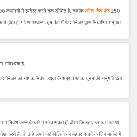
00 कंपनियों में इन्वेस्ट करने तक सीमित हैं, जबकि
स्मॉल-कैप फंड
250
 कमी होती है. परिणामस्वरूप, इन फंड में फंड मैनेजर द्वारा निर्धारित अनुपात
टी-कैप म्यूचुअल फंड के पोर्टफोलियो में लार्ज-कैप, मिड-कैप और स्मॉल-
के विपरीत, आर्थिक मंदी के दौरान, लार्ज-कैप स्टॉक के अधिक एक्सपोजर
झना आवश्यक है.
फंड मैनेजर को आपके निवेश लक्ष्यों के अनुरूप स्टॉक चुनने की अनुमति देती
 पूंजी के आकार से प्रतिबंधित किए बिना विकास की क्षमता प्रदान करते हैं.
ी तरह से मैनेज किया गया मल्टीकैप फंड आपकी निवेश स्ट्रेटजी, जोखिम
कीम में निवेश करने के बारे में सोच सकते हैं. जैसा कि ऊपर बताया गया था,
ा है, जो संभावित रूप से उच्च रिटर्न और कम जोखिम वाला एक अच्छा
श करते हैं, जो उन्हें अपने पोर्टफोलियो को बेहतर बनाने के लिए मार्केट में