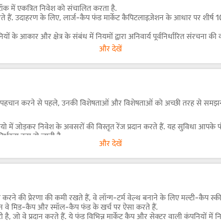
स्टॉक में एकत्रित निवेश को संचालित करता है.
ते हैं. उदाहरण के लिए, लार्ज-कैप फंड मार्केट कैपिटलाइज़ेशन के आधार पर शीर्ष 1
यों के आकार और क्षेत्र के संबंध में नियमों द्वारा अनिवार्य पूर्वनिर्धारित संरचना की
धा होती है. फंड मैनेजर मार्केट की स्थितियों का आकलन करता है और तदनुसार मल्
और देखें
इज़ करने के लिए मिड-कैप और स्मॉल-कैप स्टॉक के एक्सपोज़र को बढ़ा सकता है. इस
ठ फंड की पहचान करने से पहले, उनकी विशेषताओं और विशेषताओं को अच्छी तरह से सम
यो में जोड़कर निवेश के अवसरों की विस्तृत रेंज प्रदान करते हैं. यह सुविधा आपके 
िर्भरता कम हो जाती है.
और देखें
रदान करते हैं. मध्यम जोखिम स्वीकार करने के इच्छुक निवेशकों के लिए, मल्टीकैप फंड
से बाजार की अस्थिरता के दौरान, पूंजी के आकार की बाधाओं को दूर करके. एक अच्छ
 करने की प्रेरणा की कमी रखते हैं, वे लॉन्ग-टर्म वेल्थ बनाने के लिए मल्टी-कैप स्
न वे मिड-कैप और स्मॉल-कैप फंड के खर्च पर ऐसा करते हैं.
्न प्रदान करने की क्षमता है. उनका विविध स्टॉक चयन कंसंट्रेशन जोखिम को कम करत
 वे प्रदान करते हैं. ये फंड विभिन्न मार्केट कैप और सेक्टर वाली कंपनियों में निवे