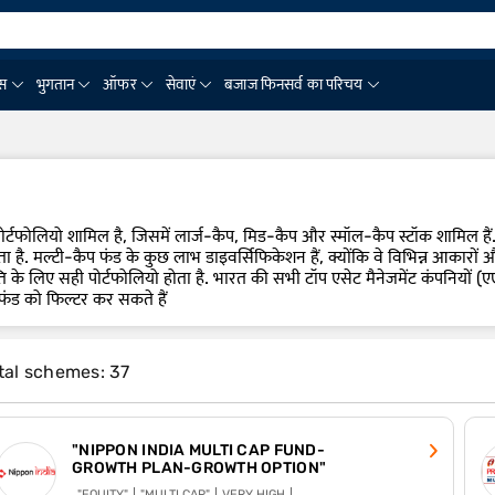
ंस
भुगतान
ऑफर
सेवाएं
बजाज फिनसर्व का परिचय
र्टफोलियो शामिल है, जिसमें लार्ज-कैप, मिड-कैप और स्मॉल-कैप स्टॉक शामिल हैं. य
ा है.
मल्टी-कैप फंड के कुछ लाभ डाइवर्सिफिकेशन हैं, क्योंकि वे विभिन्न आकारों और क्षे
 के लिए सही पोर्टफोलियो होता है.
भारत की सभी टॉप एसेट मैनेजमेंट कंपनियों (एए
न फंड को फिल्टर कर सकते हैं
tal schemes: 37
"NIPPON INDIA MULTI CAP FUND-
GROWTH PLAN-GROWTH OPTION"
"EQUITY"
"MULTI CAP"
VERY HIGH