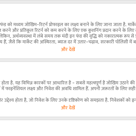
ियों के अनुरूप हो सकते हैं, जिससे वे विभिन्न मार्केट साइकिल और निवेशक की प्रा
्वेस्ट करके, मल्टी-कैप फंड में लॉन्ग टर्म में उच्च रिटर्न जनरेट करने की क्षमता है, 
ी-कैप फंड को मध्यम जोखिम-रिटर्न प्रोफाइल का लक्ष्य बनाने के लिए जाना जाता है. म
ेंट में इन्वेस्ट करने से जुड़े कंसंट्रेशन जोखिम को कम करने में मदद करती है, जिस
ित करने और प्रतिकूल रिटर्न को कम करने के लिए एक कुशनिंग प्रदान करने के लिए ला
लेकिन, अर्थव्यवस्था में लंबे समय तक मंदी इन फंड की वृद्धि को नकारात्मक रूप से
्य हैं, जैसे कि मार्केट की अस्थिरता, ब्याज दर में उतार-चढ़ाव, सरकारी पॉलिसी 
विशेष रूप से उनके इक्विटी-आधारित दृष्टिकोण के कारण मल्टी-कैप फंड से संबंधित 
और देखें
योरिटीज़ के परिणामस्वरूप मूलधन निवेश का कुल नुकसान हो सकता है.
निक प्राइस में उतार-चढ़ाव हो सकता है.
बढ़ाई जा सकती है और पोर्टफोलियो में विशिष्ट स्टॉक की कुल ट्रेडिंग वॉल्यूम द्वारा
 होता है. यह विभिन्न कारकों पर आधारित है - सबसे महत्वपूर्ण है जोखिम उठाने 
ं में फाइनेंशियल लक्ष्य और निवेश की अवधि शामिल हैं. अपनी ज़रूरतों के लिए स
जी और उद्देश्य होता है, जो निवेश के लिए उनके दृष्टिकोण को समझता है. निवेशकों क
और देखें
्म कैपिटल एप्रिसिएशन तक अलग-अलग हो सकते हैं. इसे जानने से आपको इन लक्ष्यों 
्ड के लिए अधिक जोखिम लेते हैं. म्यूचुअल फंड द्वारा लिए गए जोखिमों का विश्लेषण
न्हें अपने निवेश कॉर्पस की आवश्यकता कब होगी. मल्टी-कैप फंड को मीडियम से लॉन
्यकताएं इससे कम हैं, तो डेट फंड में इन्वेस्ट करने पर विचार करें.