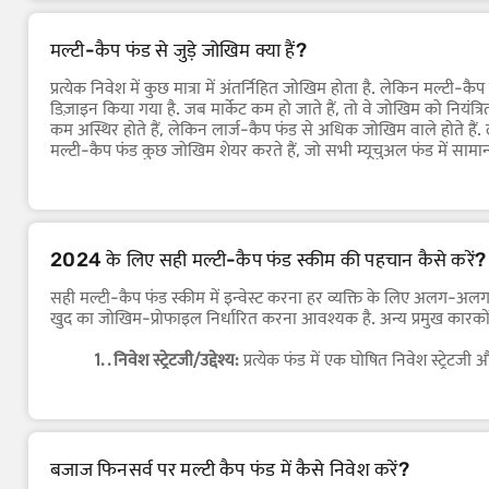
सुविधाजनकता:
मल्टी-कैप फंड मार्केट में बदलाव और आर्थिक स्थित
मल्टी-कैप फंड से जुड़े जोखिम क्या हैं?
वृद्धि की संभावना:
विभिन्न मार्केट कैपिटलाइज़ेशन की कंपनियों में इन
प्रत्येक निवेश में कुछ मात्रा में अंतर्निहित जोखिम होता है. लेकिन मल्ट
रिस्क मैनेजमेंट:
मल्टी-कैप फंड की विविध प्रकृति सिंगल मार्केट सेगम
डिज़ाइन किया गया है. जब मार्केट कम हो जाते हैं, तो वे जोखिम को नियंत्र
है.
कम अस्थिर होते हैं, लेकिन लार्ज-कैप फंड से अधिक जोखिम वाले होते हैं. 
मल्टी-कैप फंड कुछ जोखिम शेयर करते हैं, जो सभी म्यूचुअल फंड में सामान
और मूल राशि का नुकसान. इन सामान्य कारकों के अलावा, कुछ जोखिम हैं जो 
परिणाम हैं, और इनमें शामिल हैं:
1. . टोटल लॉस का जोखिम
- मल्टी-कैप और संबंधित सिक्
2. . प्राइस रिस्क
- मार्केट की स्थितियों के परिणामस्वरूप दै
2024 के लिए सही मल्टी-कैप फंड स्कीम की पहचान कैसे करें?
3. . लिक्विडिटी जोखिम
- सेटलमेंट अवधि अप्रत्याशित रूप से 
सही मल्टी-कैप फंड स्कीम में इन्वेस्ट करना हर व्यक्ति के लिए अलग-अलग
खुद का जोखिम-प्रोफाइल निर्धारित करना आवश्यक है. अन्य प्रमुख कारको
1. . निवेश स्ट्रेटजी/उद्देश्य:
प्रत्येक फंड में एक घोषित निवेश स्ट्रेट
कि यह उनकी व्यक्तिगत प्राथमिकता से मेल खाता है या नहीं.
2. . मैच लक्ष्य:
आपके निवेश लक्ष्य टैक्स सेविंग से लेकर लॉन्ग टर
3. . रिस्क बनाम रिवॉर्ड:
मल्टी-कैप फंड आनुपातिक रूप से उच्च रिवॉर
प्रोफाइल और प्राथमिकताओं से मेल खाते हैं.
4. . लिक्विडिटी की प्राथमिकता:
इन्वेस्टर को पता होना चाहिए कि उ
बजाज फिनसर्व पर मल्टी कैप फंड में कैसे निवेश करें?
लिए न्यूनतम एक वर्ष की अवधि होती है. अगर आपकी लिक्विडिटी आवश