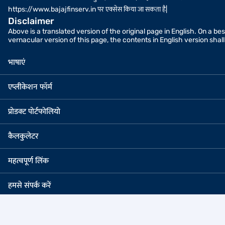
https://www.bajajfinserv.in पर एक्सेस किया जा सकता है|
Disclaimer
Above is a translated version of the original page in English. On a b
vernacular version of this page, the contents in English version sha
भाषाएं
एप्लीकेशन फॉर्म
प्रोडक्ट पोर्टफोलियो
कैलकुलेटर
महत्वपूर्ण लिंक
हमसे संपर्क करें
कॉर्पोरेट ऑफिस
बजाज फाइनेंस लिमिटेड रज़िस्टर्
6th फ्लोर बजाज फाइनेंस लिमिटेड कॉर्पोरेट ऑफिस, ऑफ पुणे-
आकुर्डी, पुणे - 411035