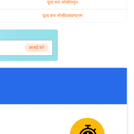
यूज़्ड कार लोन
बेंगलुरु
यूज़्ड कार लोन
विशाखापट्नम
अप्लाई करें