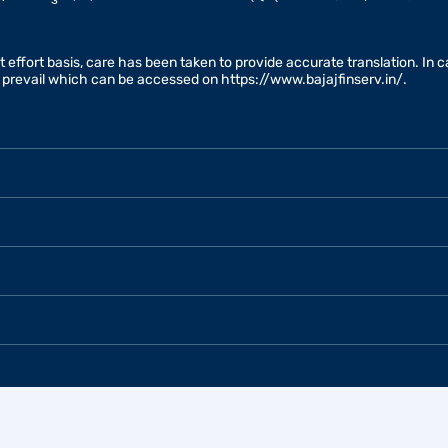
est effort basis, care has been taken to provide accurate translation. I
ll prevail which can be accessed on https://www.bajajfinserv.in/.
ड ऑफिस
बजाज फाइनेंस लिमिटेड रज़िस्टर्ड ऑफिस
हमारी कंपनियां
बजाज ऑटो लिमिटेड कॉम्प्लेक्स मुंबई - पुणे रोड,