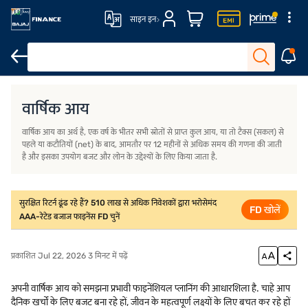
साइन इन
वार्षिक आय के प्रकार
वार्षिक आय क्या है?
आपको अपनी वार्षिक आय जानने के कार
वार्षिक आय
वार्षिक आय का अर्थ है, एक वर्ष के भीतर सभी स्रोतों से प्राप्त कुल आय, या तो टैक्स (सकल) से
पहले या कटौतियों (net) के बाद, आमतौर पर 12 महीनों से अधिक समय की गणना की जाती
है और इसका उपयोग बजट और लोन के उद्देश्यों के लिए किया जाता है.
सुरक्षित रिटर्न ढूंढ रहे हैं? 510 लाख से अधिक निवेशकों द्वारा भरोसेमंद
FD खोलें
AAA-रेटेड बजाज फाइनेंस FD चुनें
प्रकाशित Jul 22, 2026 3 मिनट में पढ़ें
अपनी वार्षिक आय को समझना प्रभावी फाइनेंशियल प्लानिंग की आधारशिला है. चाहे आप
दैनिक खर्चों के लिए बजट बना रहे हों, जीवन के महत्वपूर्ण लक्ष्यों के लिए बचत कर रहे हों