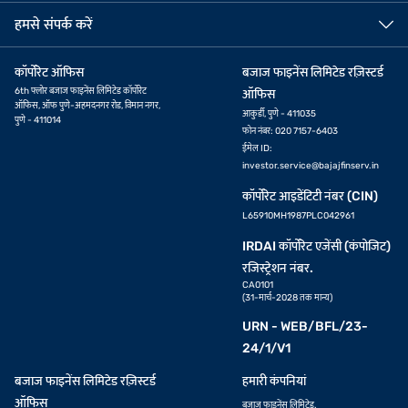
हमसे संपर्क करें
कॉर्पोरेट ऑफिस
बजाज फाइनेंस लिमिटेड रज़िस्टर्ड
6th फ्लोर बजाज फाइनेंस लिमिटेड कॉर्पोरेट
ऑफिस
ऑफिस, ऑफ पुणे-अहमदनगर रोड, विमान नगर,
आकुर्डी, पुणे - 411035
पुणे - 411014
फोन नंबर: 020 7157-6403
ईमेल ID:
investor.service@bajajfinserv.in
कॉर्पोरेट आइडेंटिटी नंबर (CIN)
L65910MH1987PLC042961
IRDAI कॉर्पोरेट एजेंसी (कंपोजिट)
रजिस्ट्रेशन नंबर.
CA0101
(31-मार्च-2028 तक मान्य)
URN - WEB/BFL/23-
24/1/V1
बजाज फाइनेंस लिमिटेड रज़िस्टर्ड
हमारी कंपनियां
ऑफिस
बजाज फाइनेंस लिमिटेड.