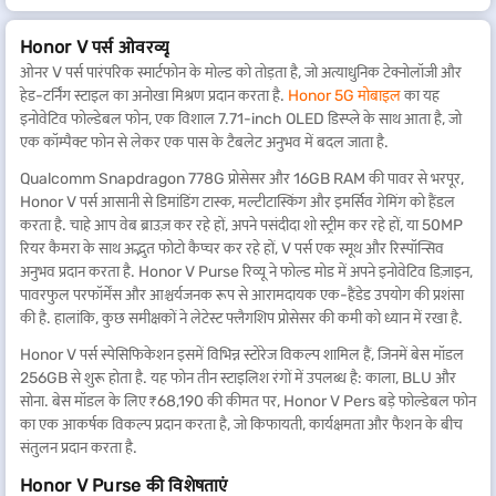
Honor V पर्स ओवरव्यू
ओनर V पर्स पारंपरिक स्मार्टफोन के मोल्ड को तोड़ता है, जो अत्याधुनिक टेक्नोलॉजी और
हेड-टर्निंग स्टाइल का अनोखा मिश्रण प्रदान करता है.
Honor 5G मोबाइल
का यह
इनोवेटिव फोल्डेबल फोन, एक विशाल 7.71-inch OLED डिस्प्ले के साथ आता है, जो
एक कॉम्पैक्ट फोन से लेकर एक पास के टैबलेट अनुभव में बदल जाता है.
Qualcomm Snapdragon 778G प्रोसेसर और 16GB RAM की पावर से भरपूर,
Honor V पर्स आसानी से डिमांडिंग टास्क, मल्टीटास्किंग और इमर्सिव गेमिंग को हैंडल
करता है. चाहे आप वेब ब्राउज़ कर रहे हों, अपने पसंदीदा शो स्ट्रीम कर रहे हों, या 50MP
रियर कैमरा के साथ अद्भुत फोटो कैप्चर कर रहे हों, V पर्स एक स्मूथ और रिस्पॉन्सिव
अनुभव प्रदान करता है. Honor V Purse रिव्यू ने फोल्ड मोड में अपने इनोवेटिव डिज़ाइन,
पावरफुल परफॉर्मेंस और आश्चर्यजनक रूप से आरामदायक एक-हैंडेड उपयोग की प्रशंसा
की है. हालांकि, कुछ समीक्षकों ने लेटेस्ट फ्लैगशिप प्रोसेसर की कमी को ध्यान में रखा है.
Honor V पर्स स्पेसिफिकेशन
इसमें
विभिन्न स्टोरेज विकल्प शामिल हैं, जिनमें बेस मॉडल
256GB से शुरू होता है. यह फोन तीन स्टाइलिश रंगों में उपलब्ध है: काला, BLU और
सोना. बेस मॉडल के लिए ₹68,190 की कीमत पर, Honor V Pers बड़े फोल्डेबल फोन
का एक आकर्षक विकल्प प्रदान करता है, जो किफायती, कार्यक्षमता और फैशन के बीच
संतुलन प्रदान करता है.
Honor V Purse की विशेषताएं