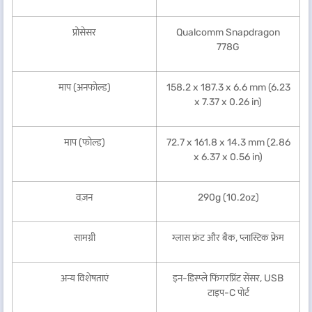
प्रोसेसर
Qualcomm Snapdragon
778G
माप (अनफोल्ड)
158.2 x 187.3 x 6.6 mm (6.23
x 7.37 x 0.26 in)
माप (फोल्ड)
72.7 x 161.8 x 14.3 mm (2.86
x 6.37 x 0.56 in)
वज़न
290g (10.2oz)
सामग्री
ग्लास फ्रंट और बैक, प्लास्टिक फ्रेम
अन्य विशेषताएं
इन-डिस्प्ले फिंगरप्रिंट सेंसर, USB
टाइप-C पोर्ट