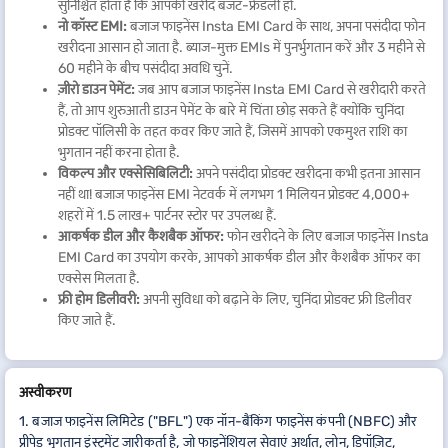
सुनिश्चित होता है कि आपकी खरीद बजट-फ्रेंडली हो.
नो कॉस्ट EMI:
बजाज फाइनेंस Insta EMI Card के साथ, अपना पसंदीदा फोन
खरीदना आसान हो जाता है. ब्याज-मुक्त EMIs में पुनर्भुगतान करें और 3 महीने से
60 महीने के बीच पसंदीदा अवधि चुनें.
ज़ीरो डाउन पेमेंट:
जब आप बजाज फाइनेंस Insta EMI Card से खरीदारी करते
हैं, तो आप शुरुआती डाउन पेमेंट के बारे में चिंता छोड़ सकते हैं क्योंकि चुनिंदा
प्रोडक्ट पॉलिसी के तहत कवर किए जाते हैं, जिसमें आपको एकमुश्त राशि का
भुगतान नहीं करना होता है.
विकल्प और एक्सेसिबिलिटी:
अपने पसंदीदा प्रोडक्ट खरीदना कभी इतना आसान
नहीं था! बजाज फाइनेंस EMI नेटवर्क में लगभग 1 मिलियन प्रोडक्ट 4,000+
शहरों में 1.5 लाख+ पार्टनर स्टोर पर उपलब्ध हैं.
आकर्षक डील और कैशबैक ऑफर:
फोन खरीदने के लिए बजाज फाइनेंस Insta
EMI Card का उपयोग करके, आपको आकर्षक डील और कैशबैक ऑफर का
एक्सेस मिलता है.
फ्री होम डिलीवरी:
अपनी सुविधा को बढ़ाने के लिए, चुनिंदा प्रोडक्ट फ्री डिलीवर
किए जाते हैं.
अस्वीकरण
1. बजाज फाइनेंस लिमिटेड ("BFL") एक नॉन-बैंकिंग फाइनेंस कंपनी (NBFC) और
प्रीपेड भुगतान इंस्ट्रूमेंट जारीकर्ता है, जो फाइनेंशियल सेवाएं अर्थात, लोन, डिपॉज़िट,