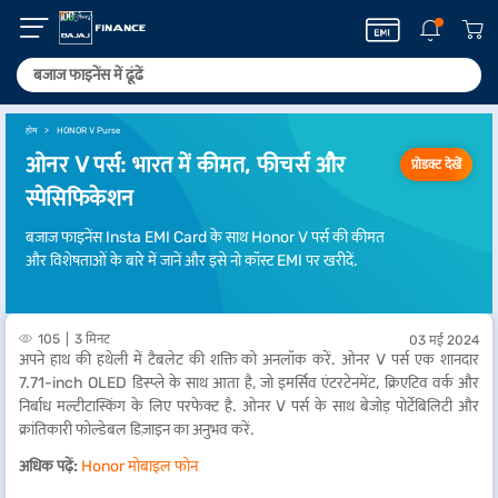
होम
HONOR V Purse
ओनर V पर्स: भारत में कीमत, फीचर्स और
प्रोडक्ट देखें
स्पेसिफिकेशन
बजाज फाइनेंस Insta EMI Card के साथ Honor V पर्स की कीमत
और विशेषताओं के बारे में जानें और इसे नो कॉस्ट EMI पर खरीदें.
105
3 मिनट
03 मई 2024
अपने हाथ की हथेली में टैबलेट की शक्ति को अनलॉक करें. ओनर V पर्स एक शानदार
7.71-inch OLED डिस्प्ले के साथ आता है, जो इमर्सिव एंटरटेनमेंट, क्रिएटिव वर्क और
निर्बाध मल्टीटास्किंग के लिए परफेक्ट है. ओनर V पर्स के साथ बेजोड़ पोर्टेबिलिटी और
क्रांतिकारी फोल्डेबल डिज़ाइन का अनुभव करें.
अधिक पढ़ें:
Honor मोबाइल फोन