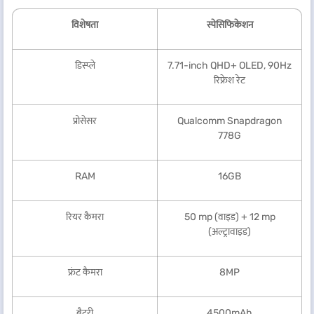
विशेषता
स्पेसिफिकेशन
डिस्प्ले
7.71-inch QHD+ OLED, 90Hz
रिफ्रेश रेट
प्रोसेसर
Qualcomm Snapdragon
778G
RAM
16GB
रियर कैमरा
50 mp (वाइड) + 12 mp
(अल्ट्रावाइड)
फ्रंट कैमरा
8MP
बैटरी
4500mAh