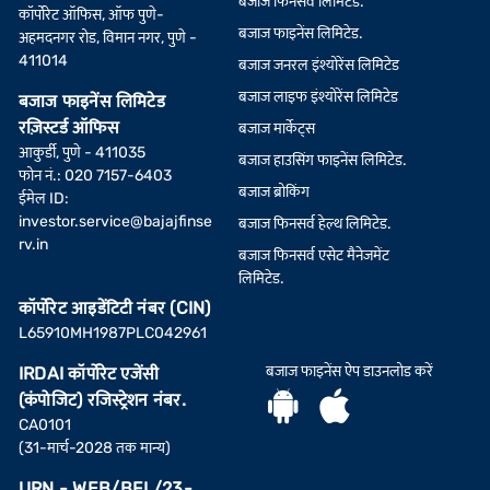
बजाज फिनसर्व लिमिटेड.
कॉर्पोरेट ऑफिस, ऑफ पुणे-
बजाज फाइनेंस लिमिटेड.
अहमदनगर रोड, विमान नगर, पुणे -
411014
बजाज जनरल इंश्योरेंस लिमिटेड
बजाज लाइफ इंश्योरेंस लिमिटेड
बजाज फाइनेंस लिमिटेड
रज़िस्टर्ड ऑफिस
बजाज मार्केट्स
आकुर्डी, पुणे - 411035
बजाज हाउसिंग फाइनेंस लिमिटेड.
फोन नं.: 020 7157-6403
बजाज ब्रोकिंग
ईमेल ID:
investor.service@bajajfinse
बजाज फिनसर्व हेल्थ लिमिटेड.
rv.in
बजाज फिनसर्व एसेट मैनेजमेंट
लिमिटेड.
कॉर्पोरेट आइडेंटिटी नंबर (CIN)
L65910MH1987PLC042961
बजाज फाइनेंस ऐप डाउनलोड करें
IRDAI कॉर्पोरेट एजेंसी
(कंपोजिट) रजिस्ट्रेशन नंबर.
CA0101
(31-मार्च-2028 तक मान्य)
URN - WEB/BFL/23-