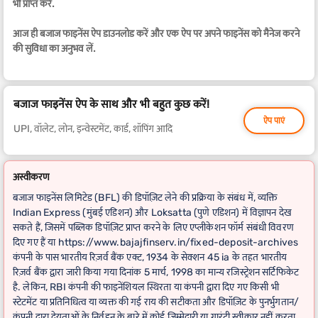
भी प्राप्त करें.
आज ही बजाज फाइनेंस ऐप डाउनलोड करें और एक ऐप पर अपने फाइनेंस को मैनेज करने
की सुविधा का अनुभव लें.
बजाज फाइनेंस ऐप के साथ और भी बहुत कुछ करें!
ऐप पाएं
UPI, वॉलेट, लोन, इन्वेस्टमेंट, कार्ड, शॉपिंग आदि
अस्वीकरण
बजाज फाइनेंस लिमिटेड (BFL) की डिपॉज़िट लेने की प्रक्रिया के संबंध में, व्यक्ति
Indian Express (मुंबई एडिशन) और Loksatta (पुणे एडिशन) में विज्ञापन देख
सकते हैं, जिसमें पब्लिक डिपॉज़िट प्राप्त करने के लिए एप्लीकेशन फॉर्म संबंधी विवरण
दिए गए हैं या https://www.bajajfinserv.in/fixed-deposit-archives
कंपनी के पास भारतीय रिज़र्व बैंक एक्ट, 1934 के सेक्शन 45 ia के तहत भारतीय
रिज़र्व बैंक द्वारा जारी किया गया दिनांक 5 मार्च, 1998 का मान्य रजिस्ट्रेशन सर्टिफिकेट
है. लेकिन, RBI कंपनी की फाइनेंशियल स्थिरता या कंपनी द्वारा दिए गए किसी भी
स्टेटमेंट या प्रतिनिधित्व या व्यक्त की गई राय की सटीकता और डिपॉज़िट के पुनर्भुगतान/
कंपनी द्वारा देयताओं के निर्वहन के बारे में कोई ज़िम्मेदारी या गारंटी स्वीकार नहीं करता