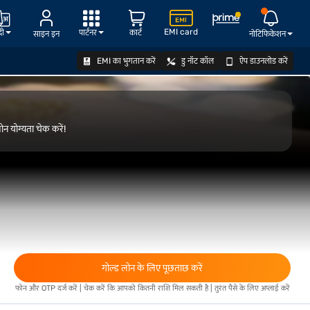
EMI card
दी
पार्टनर
कार्ट
साइन इन
नोटिफिकेशन
EMI का भुगतान करें
डु नॉट कॉल
ऐप डाउनलोड करें
योग्यता जानें
ोन योग्यता चेक करें!
गोल्ड लोन के लिए पूछताछ करें
फोन और OTP दर्ज करें | चेक करें कि आपको कितनी राशि मिल सकती है | तुरंत पैसे के लिए अप्लाई करें