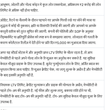
ज की प्रतिस्पर्धी दर
पर %$$GL-लोन-Amount-Min$$% से %$$GL-लोन-
आभूषण, ज्वेलरी और गोल्ड कॉइन में कुल लोन एक्सपोज़र, अधिकतम ₹2 करोड़ की लोन
लिमिट से अधिक नहीं होना चाहिए.
जिससे यह सुनिश्चित होता है कि आपको अपने गोल्ड के लिए सर्वश्रेष्ठ वैल्यू मिले. आप
ऑडिट, रिटर्न या नीलामी के दौरान पहचाने गए आपके गिरवी रखे गए सोने की मात्रा या
शुद्धता में कोई भी नुकसान, क्षति या विसंगति रिकॉर्ड की जाएगी और आपको या आपके
कानूनी वारिस को तुरंत सूचित की जाएगी. कंपनी की पॉलिसी और SOP के अनुसार
रीइम्बर्समेंट या क्षतिपूर्ति प्रोसेस को स्पष्ट रूप से समझाया जाएगा. लोनदाता की गलती के
कारण कोलैटरल रिलीज़ में देरी होने पर प्रति दिन ₹5,000 का मुआवज़ा दिया जाएगा.
रा में गोल्ड दर
अगर यह स्टैंडर्ड स्टेटस में और अनुमति प्राप्त LTV लिमिट के भीतर रहता है, तो आप
मेच्योरिटी से पहले अपने गोल्ड लोन के रिन्यूअल का अनुरोध कर सकते हैं. यह सुविधा
ाखंड में गोल्ड दर
केवल मौजूदा ग्राहक के लिए उपलब्ध है. बुलेट पुनर्भुगतान लोन के लिए, अर्जित ब्याज का
भुगतान किया जाना चाहिए. रिन्यूअल क्रेडिट चेक, नए लागू शुल्क के अधीन हैं और मेच्योरिटी
प्रदेश में गोल्ड दर
के बाद इसकी अनुमति नहीं है.
म बंगाल में सोने का भाव
नियामक LTV लिमिट, क्रेडिट मूल्यांकन और ग्राहक की योग्यता के अधीन, मेच्योरिटी से
पहले टॉप-अप की अनुमति है. नई फीस और शुल्क लागू. बकाया राशि होने पर भी,
मेच्योरिटी के बाद टॉप-अप की अनुमति नहीं है. टॉप-अप सुविधा केवल मौजूदा यूज़र के लिए
उपलब्ध है.
ाका में गोल्ड दर