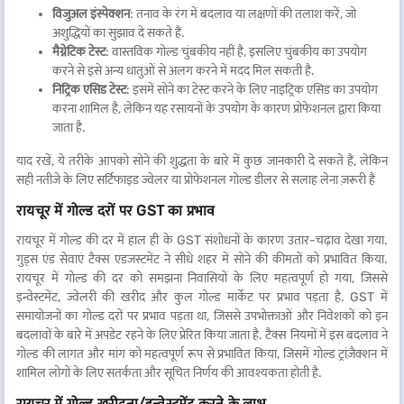
विजुअल इंस्पेक्शन
: तनाव के रंग में बदलाव या लक्षणों की तलाश करें, जो
कुछ कारणों से रायचूर में 916 हॉलमार्क की गोल्ड की कीमत दिन-प्रतिदिन बदलती है.
अशुद्धियों का सुझाव दे सकते हैं.
सबसे पहले, दुनिया में जो कुछ हो रहा है उसके आधार पर दुनिया भर में सोने की कीमत
मैग्नेटिक टेस्ट
: वास्तविक गोल्ड चुंबकीय नहीं है, इसलिए चुंबकीय का उपयोग
बदलती रहती है. अर्थव्यवस्था में बदलाव, करेंसी वैल्यू और सोने की मांग जैसी चीजें इसकी
करने से इसे अन्य धातुओं से अलग करने में मदद मिल सकती है.
कीमत को प्रभावित करती हैं. इसके अलावा, उपलब्ध गोल्ड की राशि और कितने लोग इसे
निट्रिक एसिड टेस्ट
: इसमें सोने का टेस्ट करने के लिए नाइट्रिक एसिड का उपयोग
रोजाना खरीदना या बेचना चाहते हैं, जिससे कीमत बढ़ जाती है या कम हो जाती है. तो, आज
करना शामिल है, लेकिन यह रसायनों के उपयोग के कारण प्रोफेशनल द्वारा किया
आप जो देखते हैं वह कल की कीमत के समान नहीं हो सकता है क्योंकि बहुत सी चीजें
जाता है.
हमेशा सोने की लागत को प्रभावित कर रही हैं.
याद रखें, ये तरीके आपको सोने की शुद्धता के बारे में कुछ जानकारी दे सकते हैं, लेकिन
सही नतीजे के लिए सर्टिफाइड ज्वेलर या प्रोफेशनल गोल्ड डीलर से सलाह लेना ज़रूरी है
रायचूर में गोल्ड दरों पर GST का प्रभाव
रायचूर में गोल्ड की दर में हाल ही के GST संशोधनों के कारण उतार-चढ़ाव देखा गया.
गुड्स एंड सेवाएं टैक्स एडजस्टमेंट ने सीधे शहर में सोने की कीमतों को प्रभावित किया.
रायचूर में गोल्ड की दर को समझना निवासियों के लिए महत्वपूर्ण हो गया, जिससे
इन्वेस्टमेंट, ज्वेलरी की खरीद और कुल गोल्ड मार्केट पर प्रभाव पड़ता है. GST में
समायोजनों का गोल्ड दरों पर प्रभाव पड़ता था, जिससे उपभोक्ताओं और निवेशकों को इन
बदलावों के बारे में अपडेट रहने के लिए प्रेरित किया जाता है. टैक्स नियमों में इस बदलाव ने
गोल्ड की लागत और मांग को महत्वपूर्ण रूप से प्रभावित किया, जिसमें गोल्ड ट्रांज़ैक्शन में
शामिल लोगों के लिए सतर्कता और सूचित निर्णय की आवश्यकता होती है.
रायचूर में गोल्ड खरीदना/इन्वेस्टमेंट करने के लाभ