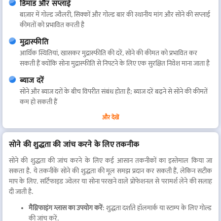
डिमांड और सप्लाई
बाज़ार में गोल्ड ज्वैलरी, सिक्कों और गोल्ड बार की स्थानीय मांग और सोने की सप्लाई
कीमतों को प्रभावित करती है
मुद्रास्फीति
आर्थिक स्थितियां, खासकर मुद्रास्फीति की दरें, सोने की कीमत को प्रभावित कर
सकती हैं क्योंकि सोना मुद्रास्फीति से निपटने के लिए एक सुरक्षित निवेश माना जाता है
ब्याज दरें
सोने और ब्याज दरों के बीच विपरीत संबंध होता है; ब्याज दरें बढ़ने से सोने की कीमतें
कम हो सकती हैं
सरकारी पॉलिसी
और देखें
सोने पर आयात शुल्क और अन्य सरकारी नियमों का कीमतों पर प्रभाव पड़ सकता है
सोने की शुद्धता की जांच करने के लिए तकनीक
बाज़ार के उतार-चढ़ाव का अनुमान
निवेशकों के विचार और मार्किट में अटकलों के आधार पर सोने की कीमतों में
सोने की शुद्धता की जांच करने के लिए कई आसान तकनीकों का इस्तेमाल किया जा
अल्पकालिक उतार-चढ़ाव आ सकता है
सकता है. ये तकनीकें सोने की शुद्धता की मूल समझ प्रदान कर सकती हैं, लेकिन सटीक
माप के लिए. सर्टिफाइड ज्वेलर या सोना परखने वाले प्रोफेशनल से परामर्श लेने की सलाह
इन कारकों को समझने से रायचूर में गोल्ड मार्केट में व्यक्तियों और निवेशकों को सूचित
दी जाती है.
निर्णय लेने में मदद मिलती है.
मैग्निफाइंग ग्लास का उपयोग करें
: शुद्धता दर्शाते हॉलमार्क या स्टाम्प के लिए गोल्ड
रायचूर में आज की गोल्ड दर कल की गोल्ड दरों से अलग क्यों है?
की जांच करें.