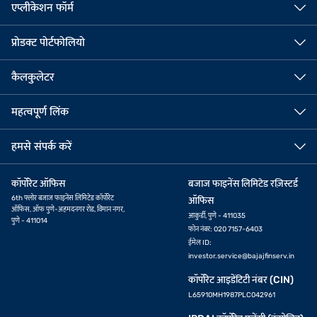
एप्लीकेशन फॉर्म
प्रोडक्ट पोर्टफोलियो
कैलकुलेटर
महत्वपूर्ण लिंक
हमसे संपर्क करें
कॉर्पोरेट ऑफिस
बजाज फाइनेंस लिमिटेड रज़िस्टर्ड
6th फ्लोर बजाज फाइनेंस लिमिटेड कॉर्पोरेट
ऑफिस
ऑफिस, ऑफ पुणे-अहमदनगर रोड, विमान नगर,
आकुर्डी, पुणे - 411035
पुणे - 411014
फोन नंबर: 020 7157-6403
ईमेल ID:
investor.service@bajajfinserv.in
कॉर्पोरेट आइडेंटिटी नंबर (CIN)
L65910MH1987PLC042961