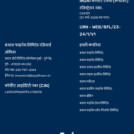
IRDAI कॉर्पोरेट एजेंसी (कंपोजिट)
रजिस्ट्रेशन नंबर.
CA0101
(31-मार्च-2028 तक मान्य)
URN - WEB/BFL/23-
24/1/V1
बजाज फाइनेंस लिमिटेड रज़िस्टर्ड
हमारी कंपनियां
ऑफिस
बजाज फाइनेंस लिमिटेड.
बजाज ऑटो लिमिटेड कॉम्प्लेक्स मुंबई - पुणे रोड,
बजाज फाइनेंस लिमिटेड.
पुणे - 411035 MH (IN)
बजाज जनरल इंश्योरेंस लिमिटेड
फोन नंबर: 020 7157-6064
बजाज लाइफ इंश्योरेंस लिमिटेड
ईमेल ID:
investors@bajajfinserv.in
बजाज मार्केट्स
कॉर्पोरेट आइडेंटिटी नंबर (CIN)
बजाज हाउसिंग फाइनेंस लिमिटेड.
L65923PN2007PLC130075
बजाज ब्रोकिंग
बजाज फाइनेंस हेल्थ लिमिटेड.
बजाज फाइनेंस एसेट मैनेजमेंट लिमिटेड.