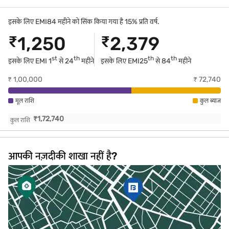
इसके लिए EMI84 महीने को सिंक किया गया है 15% प्रति वर्ष.
₹
1,250
₹
2,379
st
th
th
th
इसके लिए EMI 1
से 24
महीने
इसके लिए EMI
25
से 84
महीने
₹
1,00,000
₹
72,740
मूल राशि
कुल ब्याज
₹
1,72,740
कुल राशि
आपकी नज़दीकी शाखा नहीं है?