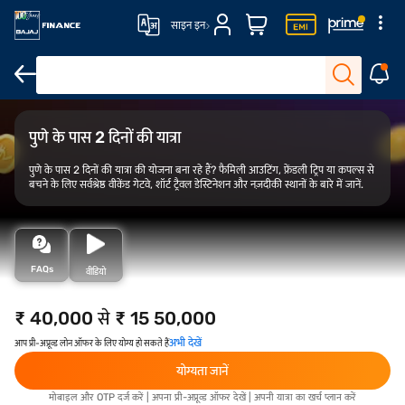
साइन इन
पुणे के पास घूमने लायक जगह
वीकेंड गेटवेज़
यात्रा संबंधी सुझाव
प्लान करने का 
पुणे के पास 2 दिनों की यात्रा
पुणे के पास 2 दिनों की यात्रा की योजना बना रहे हैं? फैमिली आउटिंग, फ्रेंडली ट्रिप या कपल्स से
बचने के लिए सर्वश्रेष्ठ वीकेंड गेटवे, शॉर्ट ट्रैवल डेस्टिनेशन और नज़दीकी स्थानों के बारे में जानें.
FAQs
वीडियो
₹ 40,000 से ₹ 15 50,000
अभी देखें
आप प्री-अप्रूव्ड लोन ऑफर के लिए योग्य हो सकते हैं
योग्यता जानें
मोबाइल और OTP दर्ज करें | अपना प्री-अप्रूव्ड ऑफर देखें | अपनी यात्रा का खर्च प्लान करें