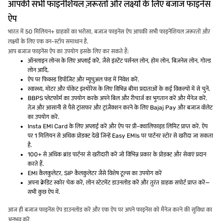
आपकी सभी फाइनेंशियल ज़रूरतों और लक्ष्यों के लिए बजाज फाइनेंस
ऐप
भारत में 50 मिलियन+ ग्राहकों का भरोसा, बजाज फाइनेंस ऐप आपकी सभी फाइनेंशियल ज़रूरतों और
लक्ष्यों के लिए एक वन-स्टॉप समाधान है.
आप बजाज फाइनेंस ऐप का उपयोग इसके लिए कर सकते हैं:
ऑनलाइन लोन्स के लिए अप्लाई करें, जैसे इंस्टेंट पर्सनल लोन, होम लोन, बिज़नेस लोन, गोल्ड
लोन आदि.
ऐप पर फिक्स्ड डिपॉज़िट और म्यूचुअल फंड में निवेश करें.
स्वास्थ्य, मोटर और पॉकेट इंश्योरेंस के लिए विभिन्न बीमा प्रदाताओं के कई विकल्पों में से चुनें.
BBPS प्लेटफॉर्म का उपयोग करके अपने बिल और रीचार्ज का भुगतान करें और मैनेज करें.
तेज़ और आसानी से पैसे ट्रांसफर और ट्रांज़ैक्शन करने के लिए Bajaj Pay और बजाज वॉलेट
का उपयोग करें.
Insta EMI Card के लिए अप्लाई करें और ऐप पर प्री-क्वालिफाइड लिमिट प्राप्त करें. ऐप
पर 1 मिलियन से अधिक प्रोडक्ट देखें जिन्हें Easy EMIs पर पार्टनर स्टोर से खरीदा जा सकता
है.
100+ से अधिक ब्रांड पार्टनर से खरीदारी करें जो विभिन्न प्रकार के प्रोडक्ट और सेवाएं प्रदान
करते हैं.
EMI कैलकुलेटर, SIP कैलकुलेटर जैसे विशेष टूल्स का उपयोग करें
अपना क्रेडिट स्कोर चेक करें, लोन स्टेटमेंट डाउनलोड करें और तुरंत ग्राहक सपोर्ट प्राप्त करें—
सभी कुछ ऐप में.
आज ही बजाज फाइनेंस ऐप डाउनलोड करें और एक ऐप पर अपने फाइनेंस को मैनेज करने की सुविधा का
अनुभव करें.