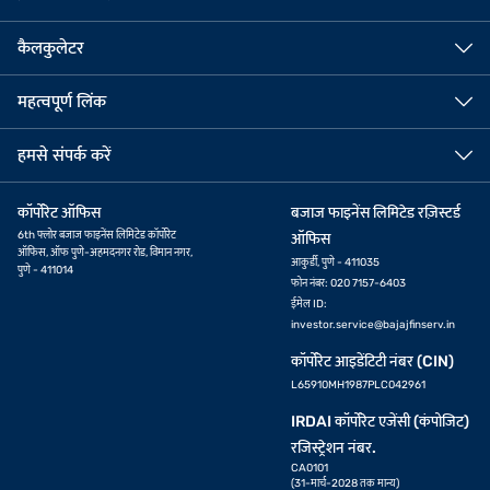
कैलकुलेटर
महत्वपूर्ण लिंक
हमसे संपर्क करें
कॉर्पोरेट ऑफिस
बजाज फाइनेंस लिमिटेड रज़िस्टर्ड
6th फ्लोर बजाज फाइनेंस लिमिटेड कॉर्पोरेट
ऑफिस
ऑफिस, ऑफ पुणे-अहमदनगर रोड, विमान नगर,
आकुर्डी, पुणे - 411035
पुणे - 411014
फोन नंबर: 020 7157-6403
ईमेल ID:
investor.service@bajajfinserv.in
कॉर्पोरेट आइडेंटिटी नंबर (CIN)
L65910MH1987PLC042961
IRDAI कॉर्पोरेट एजेंसी (कंपोजिट)
रजिस्ट्रेशन नंबर.
CA0101
(31-मार्च-2028 तक मान्य)