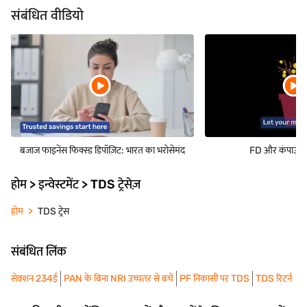
संबंधित वीडियो
बजाज फाइनेंस फिक्स्ड डिपॉज़िट: भारत का भरोसेमंद
FD और कंपाउंडिंग
होम > इन्वेस्टमेंट > TDS ट्रेसेज़
होम
TDS ट्रेस
संबंधित लिंक
सेक्शन 234ई
PAN के बिना NRI उच्चतर से बचें
PF निकासी पर TDS
TDS रिटर्न