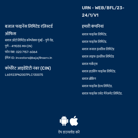
URN - WEB/BFL/23-
24/1/V1
बजाज फाइनेंस लिमिटेड रज़िस्टर्ड
हमारी कंपनियां
ऑफिस
बजाज फाइनेंस लिमिटेड.
बजाज ऑटो लिमिटेड कॉम्प्लेक्स मुंबई - पुणे रोड,
बजाज फाइनेंस लिमिटेड.
पुणे - 411035 MH (IN)
बजाज जनरल इंश्योरेंस लिमिटेड
फोन नंबर: 020 7157-6064
बजाज लाइफ इंश्योरेंस लिमिटेड
ईमेल ID:
investors@bajajfinserv.in
बजाज मार्केट्स
कॉर्पोरेट आइडेंटिटी नंबर (CIN)
बजाज हाउसिंग फाइनेंस लिमिटेड.
L65923PN2007PLC130075
बजाज ब्रोकिंग
बजाज फाइनेंस हेल्थ लिमिटेड.
बजाज फाइनेंस एसेट मैनेजमेंट लिमिटेड.
ऐप डाउनलोड करें