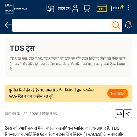
साइन इन
ट्रेस वेबसाइट का उद्देश्य
करदाता के रूप में TRACES के लिए कैसे रजिस्टर कर
परिचय
TDS ट्रेस
TDS का पता, स्रोत TDS/TCS रिकॉर्ड पर काटे गए और एकत्र किए गए टैक्स को मैनेज करने,
ट्रैक करने और वेरिफाई करने के लिए भारत के आधिकारिक वेब पोर्टल का इनकम टैक्स विभाग
है.
सुरक्षित रिटर्न ढूंढ रहे हैं? 10 लाख से अधिक निवेशकों द्वारा भरोसेमंद
FD खोलें
AAA-रेटेड बजाज फाइनेंस FD चुनें
प्रकाशित Jul 22, 2026 4 मिनट में पढ़ें
टैक्स को प्रभावी रूप से मैनेज करना फाइनेंशियल प्लानिंग का एक आधार है. TDS
रिकंसीलेशन एनालिसिस एंड करेक्शन इनेबलिंग सिस्टम (TRACES) टैक्सपेयर और