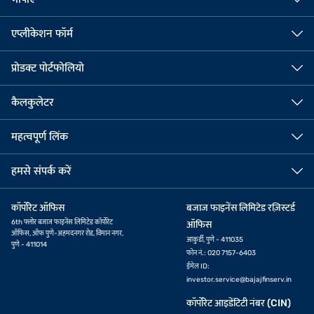
एप्लीकेशन फॉर्म
प्रोडक्ट पोर्टफोलियो
कैलकुलेटर
महत्वपूर्ण लिंक
हमसे संपर्क करें
कॉर्पोरेट ऑफिस
बजाज फाइनेंस लिमिटेड रज़िस्टर्ड
6th फ्लोर बजाज फाइनेंस लिमिटेड कॉर्पोरेट
ऑफिस
ऑफिस, ऑफ पुणे-अहमदनगर रोड, विमान नगर,
आकुर्डी, पुणे - 411035
पुणे - 411014
फोन नं.: 020 7157-6403
ईमेल ID:
investor.service@bajajfinserv.in
कॉर्पोरेट आइडेंटिटी नंबर (CIN)