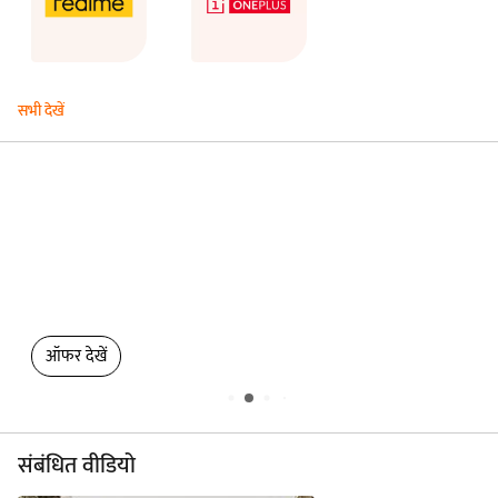
सभी देखें
vivo V70 FE खरीदें
EMI ₹1,583 से शुरू*
Easy EMI का लाभ उ...
ऑफर देखें
संबंधित वीडियो