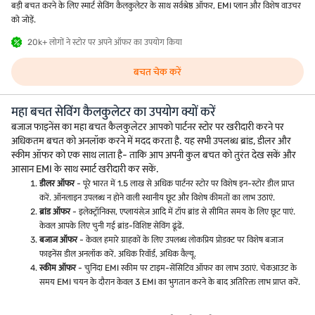
बड़ी बचत करने के लिए स्मार्ट सेविंग कैलकुलेटर के साथ सर्वश्रेष्ठ ऑफर, EMI प्लान और विशेष वाउचर
को जोड़ें.
20k+ लोगों ने स्टोर पर अपने ऑफर का उपयोग किया
बचत चेक करें
महा बचत सेविंग कैलकुलेटर का उपयोग क्यों करें
बजाज फाइनेंस का महा बचत कैलकुलेटर आपको पार्टनर स्टोर पर खरीदारी करने पर
अधिकतम बचत को अनलॉक करने में मदद करता है. यह सभी उपलब्ध ब्रांड, डीलर और
स्कीम ऑफर को एक साथ लाता है- ताकि आप अपनी कुल बचत को तुरंत देख सकें और
आसान EMI के साथ स्मार्ट खरीदारी कर सकें.
डीलर ऑफर
- पूरे भारत में 1.5 लाख से अधिक पार्टनर स्टोर पर विशेष इन-स्टोर डील प्राप्त
करें. ऑनलाइन उपलब्ध न होने वाली स्थानीय छूट और विशेष कीमतों का लाभ उठाएं.
ब्रांड ऑफर
- इलेक्ट्रॉनिक्स, एप्लायंसेज़ आदि में टॉप ब्रांड से सीमित समय के लिए छूट पाएं.
केवल आपके लिए चुनी गई ब्रांड-विशिष्ट सेविंग ढूंढें.
बजाज ऑफर
- केवल हमारे ग्राहकों के लिए उपलब्ध लोकप्रिय प्रोडक्ट पर विशेष बजाज
फाइनेंस डील अनलॉक करें. अधिक रिवॉर्ड, अधिक वैल्यू.
स्कीम ऑफर
- चुनिंदा EMI स्कीम पर टाइम-सेंसिटिव ऑफर का लाभ उठाएं. चेकआउट के
समय EMI चयन के दौरान केवल 3 EMI का भुगतान करने के बाद अतिरिक्त लाभ प्राप्त करें.