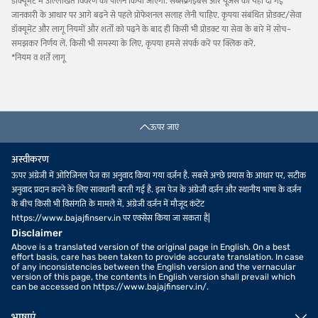
डॉक्यूमेंट में उल्लिखित विवरण का पालन किया जाएगा. सब्सक्राइबर्स और यूज़र्स को यहां दी गई
जानकारी के आधार पर आगे बढ़ने से पहले प्रोफेशनल सलाह लेनी चाहिए. कृपया संबंधित प्रोडक्ट/सेवा
डॉक्यूमेंट और लागू नियमों और शर्तों को पढ़ने के बाद ही किसी भी प्रोडक्ट या सेवा के बारे में सोच-
समझकर निर्णय लें. किसी भी समस्या के लिए, कृपया हमसे संपर्क करें पर क्लिक करें.
*नियम व शर्तें लागू
ऊपर जाएं
अस्वीकरण
ऊपर अंग्रेजी में ओरिजिनल पेज का अनुवाद किया गया वर्ज़न है. सबसे अच्छे प्रयास के आधार पर, सटीक
अनुवाद प्रदान करने के लिए सावधानी बरती गई है. इस पेज के अंग्रेजी वर्ज़न और स्थानीय भाषा के वर्ज़न
के बीच किसी भी विसंगति के मामले में, अंग्रेजी वर्ज़न में मौजूद कंटेंट
https://www.bajajfinserv.in पर एक्सेस किया जा सकता है|
Disclaimer
Above is a translated version of the original page in English. On a best
effort basis, care has been taken to provide accurate translation. In case
of any inconsistencies between the English version and the vernacular
version of this page, the contents in English version shall prevail which
can be accessed on https://www.bajajfinserv.in/.
भाषाएं