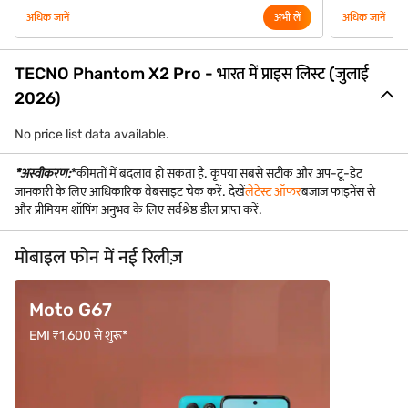
अधिक जानें
अभी लें
अधिक जानें
TECNO Phantom X2 Pro - भारत में प्राइस लिस्ट (जुलाई
2026)
No price list data available.
*अस्वीकरण:
*कीमतों में बदलाव हो सकता है. कृपया सबसे सटीक और अप-टू-डेट
जानकारी के लिए आधिकारिक वेबसाइट चेक करें. देखें
लेटेस्ट ऑफर
बजाज फाइनेंस से
और प्रीमियम शॉपिंग अनुभव के लिए सर्वश्रेष्ठ डील प्राप्त करें.
मोबाइल फोन में नई रिलीज़
Moto G67
OPPO F
EMI ₹1,600 से शुरू*
EMI ₹3,333 