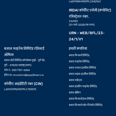
L65910MH1987PLC042961
IRDAI कॉर्पोरेट एजेंसी (कंपोजिट)
रजिस्ट्रेशन नंबर.
CA0101
(31-मार्च-2028 तक मान्य)
URN - WEB/BFL/23-
24/1/V1
बजाज फाइनेंस लिमिटेड रज़िस्टर्ड
हमारी कंपनियां
ऑफिस
बजाज फिनसर्व लिमिटेड.
बजाज ऑटो लिमिटेड कॉम्प्लेक्स मुंबई - पुणे रोड,
बजाज फाइनेंस लिमिटेड.
पुणे - 411035 महाराष्ट्र (भारत)
बजाज जनरल इंश्योरेंस लिमिटेड
फोन नं.: 020 7157-6064
बजाज लाइफ इंश्योरेंस लिमिटेड
ईमेल ID:
investors@bajajfinserv.in
बजाज मार्केट्स
कॉर्पोरेट आइडेंटिटी नंबर (CIN)
बजाज हाउसिंग फाइनेंस लिमिटेड.
L65923PN2007PLC130075
बजाज ब्रोकिंग
बजाज फिनसर्व हेल्थ लिमिटेड.
बजाज फिनसर्व एसेट मैनेजमेंट लिमिटेड.