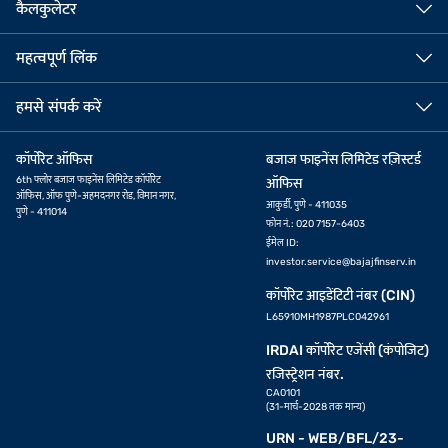
कैलकुलेटर
महत्वपूर्ण लिंक
हमसे संपर्क करें
कॉर्पोरेट ऑफिस
बजाज फाइनेंस लिमिटेड रज़िस्टर्ड
6th फ्लोर बजाज फाइनेंस लिमिटेड कॉर्पोरेट
ऑफिस
ऑफिस, ऑफ पुणे-अहमदनगर रोड, विमान नगर,
आकुर्डी, पुणे - 411035
पुणे - 411014
फोन नं.: 020 7157-6403
ईमेल ID:
investor.service@bajajfinserv.in
कॉर्पोरेट आइडेंटिटी नंबर (CIN)
L65910MH1987PLC042961
IRDAI कॉर्पोरेट एजेंसी (कंपोजिट)
रजिस्ट्रेशन नंबर.
CA0101
(31-मार्च-2028 तक मान्य)
URN - WEB/BFL/23-