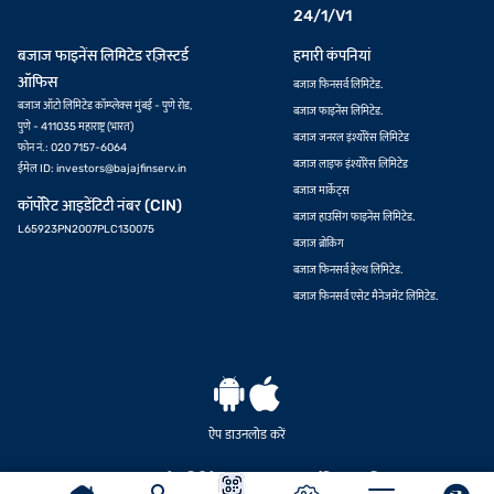
24/1/V1
बजाज फाइनेंस लिमिटेड रज़िस्टर्ड
हमारी कंपनियां
ऑफिस
बजाज फिनसर्व लिमिटेड.
बजाज ऑटो लिमिटेड कॉम्प्लेक्स मुंबई - पुणे रोड,
बजाज फाइनेंस लिमिटेड.
पुणे - 411035 महाराष्ट्र (भारत)
बजाज जनरल इंश्योरेंस लिमिटेड
फोन नं.: 020 7157-6064
बजाज लाइफ इंश्योरेंस लिमिटेड
ईमेल ID:
investors@bajajfinserv.in
बजाज मार्केट्स
कॉर्पोरेट आइडेंटिटी नंबर (CIN)
बजाज हाउसिंग फाइनेंस लिमिटेड.
L65923PN2007PLC130075
बजाज ब्रोकिंग
बजाज फिनसर्व हेल्थ लिमिटेड.
बजाज फिनसर्व एसेट मैनेजमेंट लिमिटेड.
ऑफर देखें
ऐप डाउनलोड करें
© बजाज फाइनेंस लिमिटेड 2007-2026. सर्वाधिकार सुरक्षित.