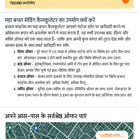
TECNO स्मार्टफोन
महा बचत सेविंग कैलकुलेटर का उपयोग क्यों करें
बजाज फाइनेंस का महा बचत कैलकुलेटर आपको पार्टनर स्टोर पर खरीदारी करने पर
अधिकतम बचत को अनलॉक करने में मदद करता है. यह सभी उपलब्ध ब्रांड, डीलर और
स्कीम ऑफर को एक साथ लाता है- ताकि आप अपनी कुल बचत को तुरंत देख सकें और
आसान EMI के साथ स्मार्ट खरीदारी कर सकें.
डीलर ऑफर
- पूरे भारत में 1.5 लाख से अधिक पार्टनर स्टोर पर विशेष इन-स्टोर डील प्राप्त
करें. ऑनलाइन उपलब्ध न होने वाली स्थानीय छूट और विशेष कीमतों का लाभ उठाएं.
ब्रांड ऑफर
- इलेक्ट्रॉनिक्स, एप्लायंसेज़ आदि में टॉप ब्रांड से सीमित समय के लिए छूट पाएं.
केवल आपके लिए चुनी गई ब्रांड-विशिष्ट सेविंग ढूंढें.
बजाज ऑफर
- केवल हमारे ग्राहकों के लिए उपलब्ध लोकप्रिय प्रोडक्ट पर विशेष बजाज
फाइनेंस डील अनलॉक करें. अधिक रिवॉर्ड, अधिक वैल्यू.
स्कीम ऑफर
- चुनिंदा EMI स्कीम पर टाइम-सेंसिटिव ऑफर का लाभ उठाएं. चेकआउट के
समय EMI चयन के दौरान केवल 3 EMI का भुगतान करने के बाद अतिरिक्त लाभ प्राप्त करें.
अपने आस-पास के सर्वश्रेष्ठ ऑफर पाएं
नज़दीकी स्टोर ...