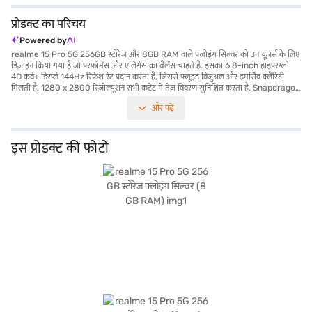
प्रोडक्ट का परिचय
Powered by
realme 15 Pro 5G 256GB स्टोरेज और 8GB RAM वाले फ्लोइंग सिल्वर को उन यूज़र्स के लिए
डिज़ाइन किया गया है जो परफॉर्मेंस और एलिगेंस का बैलेंस चाहते हैं. इसका 6.8-inch हाइपरग्लो
4D कर्व+ डिस्प्ले 144Hz रिफ्रेश रेट प्रदान करता है, जिससे फ्लूइड विजुअल और इमर्सिव क्लैरिटी
मिलती है. 1280 x 2800 रिज़ोल्यूशन सभी कंटेंट में तेज़ विवरण सुनिश्चित करता है. Snapdragon
7 Gen 4 प्रोसेसर द्वारा संचालित, 2.8 GHz पर क्लॉक, यह स्मार्टफोन तेज़ और कुशल परफॉर्मेंस
और पढ़ें
प्रदान करता है. 8GB RAM स्मूथ मल्टीटास्किंग को सपोर्ट करती है, जबकि 256GB इंटरनल स्टोरेज
ऐप, मीडिया और प्रोफेशनल फाइलों के लिए पर्याप्त स्पेस प्रदान करती है, जो इसे कैजुअल और पावर
दोनों यूज़र्स के लिए उपयुक्त बनाती है. ट्रिपल 50MP रियर कैमरा सेटअप शानदार विवरण और गहराई
को कैप्चर करता है, जबकि 50MP फ्रंट कैमरा एक्सप्रेसिव सेल्फी सुनिश्चित करता है. 4K वीडियो
इस प्रोडक्ट की फोटो
रिकॉर्डिंग क्षमताओं के साथ, आपके पलों को सिनेमा की क्वालिटी में सुरक्षित रखा जाता है. android
15 पर चलने वाला, realme 15 प्रो 5G एक बेहतरीन और सहज यूज़र अनुभव प्रदान करता है. इसकी
7000mAh बैटरी लंबे समय तक उपयोग को सपोर्ट करती है, जिससे यह उन यूज़र्स के लिए आदर्श
बन जाती है जिन्हें पूरे दिन भरोसेमंद पावर की आवश्यकता होती है. चाहे काम के लिए हो, मनोरंजन के
लिए हो या यात्रा के लिए, बैटरी आपकी जीवनशैली को बनाए रखती है. फ्लोइंग सिल्वर डिवाइस में एक
शिमरिंग, प्रीमियम टच जोड़ता है, जो लाइट को सुंदर रूप से दर्शाता है और इसकी विजुअल अपील को
बढ़ाता है. अपना पसंदीदा वेरिएंट चुनने के बाद, आप इसे बजाज मॉल से Easy EMI विकल्पों के साथ
खरीद सकते हैं. कुछ चरणों में अपनी योग्यता चेक करें और बिना किसी फाइनेंशियल तनाव के अपने
पसंदीदा गैजेट खरीदें.