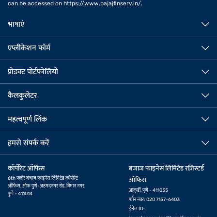
can be accessed on https://www.bajajfinserv.in/.
भाषाएं
एप्लीकेशन फॉर्म
प्रोडक्ट पोर्टफोलियो
कैलकुलेटर
महत्वपूर्ण लिंक
हमसे संपर्क करें
कॉर्पोरेट ऑफिस
बजाज फाइनेंस लिमिटेड रज़िस्टर्ड
6th फ्लोर बजाज फाइनेंस लिमिटेड कॉर्पोरेट
ऑफिस
ऑफिस, ऑफ पुणे-अहमदनगर रोड, विमान नगर,
आकुर्डी, पुणे - 411035
पुणे - 411014
फोन नंबर: 020 7157-6403
ईमेल ID: