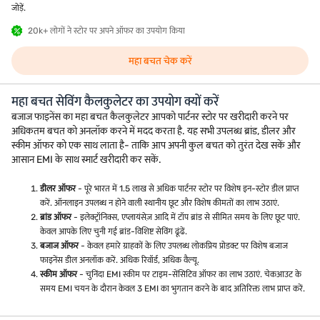
जोड़ें.
20k+ लोगों ने स्टोर पर अपने ऑफर का उपयोग किया
महा बचत चेक करें
महा बचत सेविंग कैलकुलेटर का उपयोग क्यों करें
बजाज फाइनेंस का महा बचत कैलकुलेटर आपको पार्टनर स्टोर पर खरीदारी करने पर
अधिकतम बचत को अनलॉक करने में मदद करता है. यह सभी उपलब्ध ब्रांड, डीलर और
स्कीम ऑफर को एक साथ लाता है- ताकि आप अपनी कुल बचत को तुरंत देख सकें और
आसान EMI के साथ स्मार्ट खरीदारी कर सकें.
डीलर ऑफर
- पूरे भारत में 1.5 लाख से अधिक पार्टनर स्टोर पर विशेष इन-स्टोर डील प्राप्त
करें. ऑनलाइन उपलब्ध न होने वाली स्थानीय छूट और विशेष कीमतों का लाभ उठाएं.
ब्रांड ऑफर
- इलेक्ट्रॉनिक्स, एप्लायंसेज़ आदि में टॉप ब्रांड से सीमित समय के लिए छूट पाएं.
केवल आपके लिए चुनी गई ब्रांड-विशिष्ट सेविंग ढूंढें.
बजाज ऑफर
- केवल हमारे ग्राहकों के लिए उपलब्ध लोकप्रिय प्रोडक्ट पर विशेष बजाज
फाइनेंस डील अनलॉक करें. अधिक रिवॉर्ड, अधिक वैल्यू.
स्कीम ऑफर
- चुनिंदा EMI स्कीम पर टाइम-सेंसिटिव ऑफर का लाभ उठाएं. चेकआउट के
समय EMI चयन के दौरान केवल 3 EMI का भुगतान करने के बाद अतिरिक्त लाभ प्राप्त करें.