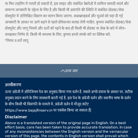
या फिर टाइपिंग में गलती हो सकती है. इस साइट और संबंधित वेबपेजों में शामिल सामग्री संदर्भ और
सामान्य जानकारी के उद्देश्य के लिए है और किसी भी असंगति की स्थिति में संबंधित प्रोडक्ट/सेवा
डॉक्यूमेंट में उल्लिखित विवरण का पालन किया जाएगा. सब्सक्राइबर्स और यूज़र्स को यहां दी गई
जानकारी के आधार पर आगे बढ़ने से पहले प्रोफेशनल सलाह लेनी चाहिए. कृपया संबंधित प्रोडक्ट/सेवा
डॉक्यूमेंट और लागू नियमों और शर्तों को पढ़ने के बाद ही किसी भी प्रोडक्ट या सेवा के बारे में सोच-
समझकर निर्णय लें. किसी भी समस्या के लिए, कृपया हमसे संपर्क करें पर क्लिक करें.
*नियम व शर्तें लागू
ऊपर जाएं
अस्वीकरण
ऊपर अंग्रेजी में ओरिजिनल पेज का अनुवाद किया गया वर्ज़न है. सबसे अच्छे प्रयास के आधार पर, सटीक
अनुवाद प्रदान करने के लिए सावधानी बरती गई है. इस पेज के अंग्रेजी वर्ज़न और स्थानीय भाषा के वर्ज़न
के बीच किसी भी विसंगति के मामले में, अंग्रेजी वर्ज़न में मौजूद कंटेंट
https://www.bajajfinserv.in पर एक्सेस किया जा सकता है|
Disclaimer
Above is a translated version of the original page in English. On a best
effort basis, care has been taken to provide accurate translation. In case
of any inconsistencies between the English version and the vernacular
version of this page, the contents in English version shall prevail which