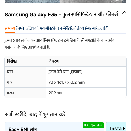
Samsung Galaxy F35 - फुल स्पेसिफिकेशन और फीचर्स
सामान्य
डिस्प्ले
हार्डवेयर
कैमरा
सॉफ्टवेयर
कनेक्टिविटी
बैटरी
सेंसर
साउंड
वारंटी
डुअल SIM लचीलापन और स्लिम प्रोफाइल इसे बिना किसी समझौते के काम और
मनोरंजन के लिए आदर्श बनाती है.
विशेषता
विवरण
सिम
डुअल नैनो सिम (हाइब्रिड)
माप
78 x 161.7 x 8.2 mm
वज़न
209 ग्राम
अभी खरीदें, बाद में भुगतान करें
शून्य अप्रूवल शुल्क
Insta EM
Easy EMI लोन