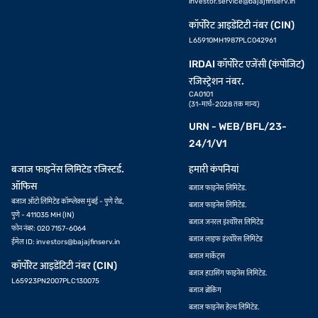
investor.service@bajajfinserv.in
कॉर्पोरेट आइडेंटिटी नंबर (CIN)
L65910MH1987PLC042961
IRDAI कॉर्पोरेट एजेंसी (कंपोजिट)
रजिस्ट्रेशन नंबर.
CA0101
(31-मार्च-2028 तक मान्य)
URN - WEB/BFL/23-
24/1/V1
बजाज फाइनेंस लिमिटेड रजिस्टर्ड.
हमारी कंपनियां
ऑफिस
बजाज फाइनेंस लिमिटेड.
बजाज ऑटो लिमिटेड कॉम्प्लेक्स मुंबई - पुणे रोड,
बजाज फाइनेंस लिमिटेड.
पुणे - 411035 MH (IN)
बजाज जनरल इंश्योरेंस लिमिटेड
फोन नंबर: 020 7157-6064
बजाज लाइफ इंश्योरेंस लिमिटेड
ईमेल ID:
investors@bajajfinserv.in
बजाज मार्केट्स
कॉर्पोरेट आइडेंटिटी नंबर (CIN)
बजाज हाउसिंग फाइनेंस लिमिटेड.
L65923PN2007PLC130075
बजाज ब्रोकिंग
बजाज फाइनेंस हेल्थ लिमिटेड.