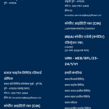
आकुर्डी, पुणे - 411035
पुणे - 411014
फोन नं.: 020 7157-6403
ईमेल ID:
investor.service@bajajfinserv.in
कॉर्पोरेट आइडेंटिटी नंबर (CIN)
L65910MH1987PLC042961
IRDAI कॉर्पोरेट एजेंसी (कंपोजिट)
रजिस्ट्रेशन नंबर.
CA0101
(31-मार्च-2028 तक मान्य)
URN - WEB/BFL/23-
24/1/V1
बजाज फाइनेंस लिमिटेड रज़िस्टर्ड
हमारी कंपनियां
ऑफिस
बजाज फिनसर्व लिमिटेड.
बजाज ऑटो लिमिटेड कॉम्प्लेक्स मुंबई - पुणे रोड,
बजाज फाइनेंस लिमिटेड.
पुणे - 411035 महाराष्ट्र (भारत)
बजाज जनरल इंश्योरेंस लिमिटेड
फोन नं.: 020 7157-6064
बजाज लाइफ इंश्योरेंस लिमिटेड
ईमेल ID:
investors@bajajfinserv.in
बजाज मार्केट्स
कॉर्पोरेट आइडेंटिटी नंबर (CIN)
बजाज हाउसिंग फाइनेंस लिमिटेड.