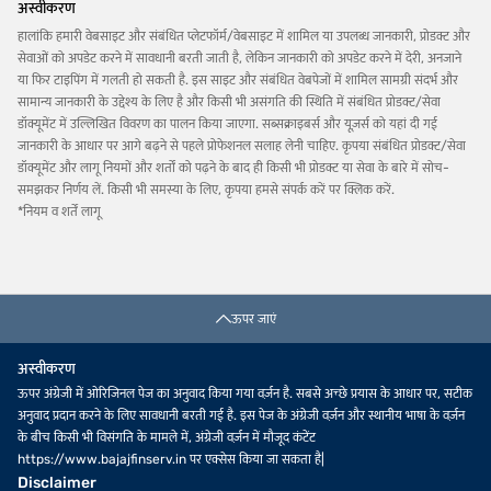
अस्वीकरण
हालांकि हमारी वेबसाइट और संबंधित प्लेटफॉर्म/वेबसाइट में शामिल या उपलब्ध जानकारी, प्रोडक्ट और
सेवाओं को अपडेट करने में सावधानी बरती जाती है, लेकिन जानकारी को अपडेट करने में देरी, अनजाने
या फिर टाइपिंग में गलती हो सकती है. इस साइट और संबंधित वेबपेजों में शामिल सामग्री संदर्भ और
सामान्य जानकारी के उद्देश्य के लिए है और किसी भी असंगति की स्थिति में संबंधित प्रोडक्ट/सेवा
डॉक्यूमेंट में उल्लिखित विवरण का पालन किया जाएगा. सब्सक्राइबर्स और यूज़र्स को यहां दी गई
जानकारी के आधार पर आगे बढ़ने से पहले प्रोफेशनल सलाह लेनी चाहिए. कृपया संबंधित प्रोडक्ट/सेवा
डॉक्यूमेंट और लागू नियमों और शर्तों को पढ़ने के बाद ही किसी भी प्रोडक्ट या सेवा के बारे में सोच-
समझकर निर्णय लें. किसी भी समस्या के लिए, कृपया हमसे संपर्क करें पर क्लिक करें.
*नियम व शर्तें लागू
ऊपर जाएं
अस्वीकरण
ऊपर अंग्रेजी में ओरिजिनल पेज का अनुवाद किया गया वर्ज़न है. सबसे अच्छे प्रयास के आधार पर, सटीक
अनुवाद प्रदान करने के लिए सावधानी बरती गई है. इस पेज के अंग्रेजी वर्ज़न और स्थानीय भाषा के वर्ज़न
के बीच किसी भी विसंगति के मामले में, अंग्रेजी वर्ज़न में मौजूद कंटेंट
https://www.bajajfinserv.in पर एक्सेस किया जा सकता है|
Disclaimer