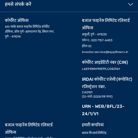
हमसे संपर्क करें
कॉर्पोरेट ऑफिस
बजाज फाइनेंस लिमिटेड रज़िस्टर्ड
6th फ्लोर बजाज फाइनेंस लिमिटेड कॉर्पोरेट
ऑफिस
ऑफिस, ऑफ पुणे-अहमदनगर रोड, विमान नगर,
आकुर्डी, पुणे - 411035
पुणे - 411014
फोन नं.: 020 7157-6403
ईमेल ID:
investor.service@bajajfinserv.in
कॉर्पोरेट आइडेंटिटी नंबर (CIN)
L65910MH1987PLC042961
IRDAI कॉर्पोरेट एजेंसी (कंपोजिट)
रजिस्ट्रेशन नंबर.
CA0101
(31-मार्च-2028 तक मान्य)
URN - WEB/BFL/23-
24/1/V1
बजाज फाइनेंस लिमिटेड रज़िस्टर्ड
हमारी कंपनियां
ऑफिस
बजाज फिनसर्व लिमिटेड.