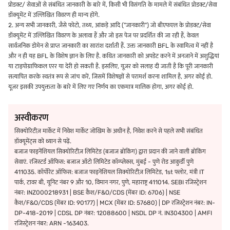
प्रोडक्ट/ सेवाओं से संबंधित जानकारी के बारे में, किसी भी विसंगति के मामले में संबंधित प्रोडक्ट/सेवा
डॉक्यूमेंट में उल्लिखित विवरण ही मान्य होंगे.
2. अन्य सभी जानकारी, जैसे फोटो, तथ्य, आंकड़े आदि ("जानकारी") जो बीएफएल के प्रोडक्ट/सेवा
डॉक्यूमेंट में उल्लिखित विवरण के अलावा हैं और जो इस पेज पर प्रदर्शित की जा रही हैं, केवल
सार्वजनिक डोमेन से प्राप्त जानकारी का सारांश दर्शाती हैं. उक्त जानकारी BFL के स्वामित्व में नहीं है
और न ही यह BFL के विशेष ज्ञान के लिए है. कथित जानकारी को अपडेट करने में अनजाने में अशुद्धियां
या टाइपोग्राफिकल एरर या देरी हो सकती है. इसलिए, यूज़र को सलाह दी जाती है कि पूरी जानकारी
सत्यापित करके स्वतंत्र रूप से जांच करें, जिसमें विशेषज्ञों से परामर्श करना शामिल है, अगर कोई हो.
यूज़र इसकी उपयुक्तता के बारे में लिए गए निर्णय का एकमात्र मालिक होगा, अगर कोई हो.
अस्वीकरण
सिक्योरिटीज़ मार्केट में निवेश मार्केट जोखिम के अधीन है, निवेश करने से पहले सभी संबंधित
डॉक्यूमेंट्स को ध्यान से पढ़ें.
बजाज फाइनेंशियल सिक्योरिटीज़ लिमिटेड (बजाज ब्रोकिंग) द्वारा प्रदान की जाने वाली ब्रोकिंग
सेवाएं. रजिस्टर्ड ऑफिस: बजाज ऑटो लिमिटेड कॉम्प्लेक्स, मुंबई - पुणे रोड आकुर्डी पुणे
411035. कॉर्पोरेट ऑफिस: बजाज फाइनेंशियल सिक्योरिटीज़ लिमिटेड, 1st फ्लोर, मंत्री IT
पार्क, टावर बी, यूनिट नंबर 9 और 10, विमान नगर, पुणे, महाराष्ट्र 411014. SEBI रजिस्ट्रेशन
नंबर: INZ000218931 | BSE कैश/F&O/CDS (मेंबर ID: 6706) | NSE
कैश/F&O/CDS (मेंबर ID: 90177) | MCX (मेंबर ID: 57680) | DP रजिस्ट्रेशन नंबर: IN-
DP-418-2019 | CDSL DP नंबर: 12088600 | NSDL DP नं. IN304300 | AMFI
रजिस्ट्रेशन नंबर: ARN -163403.