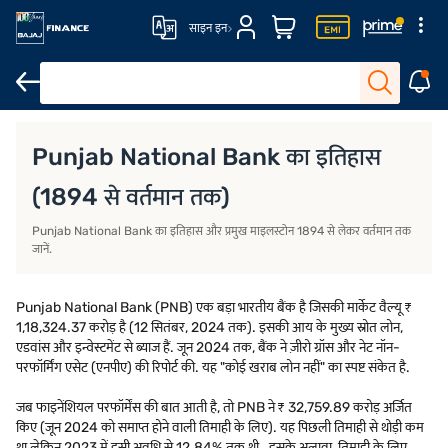
साइन इन
PNB हिस्ट्री प्री-इंडिपेंडेंस
स्वतंत्रता के बाद का इतिहास
प्रमुख माइलस्टोन
Punjab National Bank का इतिहास
(1894 से वर्तमान तक)
Punjab National Bank का इतिहास और प्रमुख माइलस्टोन 1894 से लेकर वर्तमान तक
जानें.
Punjab National Bank (PNB) एक बड़ा भारतीय बैंक है जिसकी मार्केट वैल्यू ₹
1,18,324.37 करोड़ है (12 सितंबर, 2024 तक). इसकी आय के मुख्य स्रोत लोन,
एडवांस और इन्वेस्टमेंट से ब्याज हैं. जून 2024 तक, बैंक ने ज़ीरो ग्रॉस और नेट नॉन-
परफॉर्मिंग एसेट (एनपीए) की रिपोर्ट की. यह "कोई खराब लोन नहीं" का स्पष्ट संकेत है.
जब फाइनेंशियल परफॉर्मेंस की बात आती है, तो PNB ने ₹ 32,759.89 करोड़ अर्जित
किए (जून 2024 को समाप्त होने वाली तिमाही के लिए). यह पिछली तिमाही से थोड़ी कम
था लेकिन 2023 में इसी अवधि से 12.84% तक थी . इसके अलावा, तिमाही के लिए