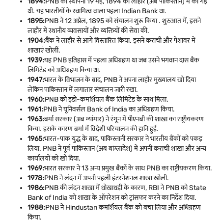
1894:
PNB की स्थापना 19 मई, 1894 को लाहौर (अब पाकिस्तान) में की गई
थी. यह भारतीयों के स्वामित्व वाला पहला Indian Bank था.
1895:
PNB ने 12 अप्रैल, 1895 को संचालन शुरू किया . शुरुआत में, इसने
लाहौर में स्थानीय व्यवसायों और व्यक्तियों की सेवा की.
1904:
बैंक ने लाहौर से आगे विस्तारित किया. इसने कराची और पेशावर में
शाखाएं खोलीं.
1939:
यह PNB इतिहास में पहला अधिग्रहण था जब उसने भगवान दास बैंक
लिमिटेड को अधिग्रहण किया था.
1947:
भारत के विभाजन के बाद, PNB ने अपना लाहौर मुख्यालय खो दिया
लेकिन पाकिस्तान में लगातार संचालन जारी रखा.
1960:
PNB को इंडो-कमर्शियल बैंक लिमिटेड के साथ मिला.
1961:
PNB ने यूनिवर्सल Bank of India का अधिग्रहण किया.
1963:
बर्मा सरकार (अब म्यांमार) ने रंगून में पीएनबी की शाखा का राष्ट्रीयकरण
किया. इसके कारण बर्मा में विदेशी परिचालन की हानि हुई.
1965:
भारत-पाक युद्ध के बाद, पाकिस्तानी सरकार ने भारतीय बैंकों को पकड़
लिया. PNB ने पूर्व पाकिस्तान (अब बांग्लादेश) में अपनी कराची शाखा और अन्य
कार्यालयों को खो दिया.
1969:
भारत सरकार ने 13 अन्य प्रमुख बैंकों के साथ PNB का राष्ट्रीयकरण किया.
1978:
PNB ने लंदन में अपनी पहली इंटरनेशनल शाखा खोली.
1986:
PNB की लंदन शाखा में धोखाधड़ी के कारण, RBI ने PNB को State
Bank of India को शाखा के ऑपरेशन को ट्रांसफर करने का निर्देश दिया.
1988:
PNB ने Hindustan कमर्शियल बैंक को बचा लिया और अधिग्रहण
किया.