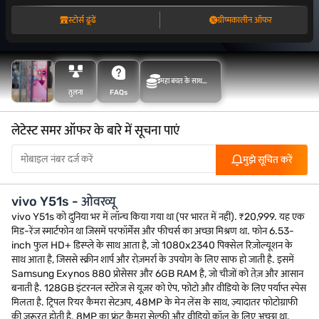
स्टोर्स ढूंढें
ग्रीष्मकालीन ऑफर
महा बचत के साथ
तुलना
FAQs
अधिक बचत करें
लेटेस्ट समर ऑफर के बारे में सूचना पाएं
मुझे सूचित करें
vivo Y51s - ओवरव्यू
vivo Y51s को दुनिया भर में लॉन्च किया गया था (पर भारत में नहीं). ₹20,999. यह एक
मिड-रेंज स्मार्टफोन था जिसमें परफॉर्मेंस और फीचर्स का अच्छा मिश्रण था. फोन 6.53-
inch फुल HD+ डिस्प्ले के साथ आता है, जो 1080x2340 पिक्सेल रिज़ोल्यूशन के
साथ आता है, जिससे स्क्रीन शार्प और रोज़मर्रा के उपयोग के लिए साफ हो जाती है. इसमें
Samsung Exynos 880 प्रोसेसर और 6GB RAM है, जो चीजों को तेज़ और आसान
बनाती है. 128GB इंटरनल स्टोरेज से यूज़र को ऐप, फोटो और वीडियो के लिए पर्याप्त स्पेस
मिलता है. ट्रिपल रियर कैमरा सेटअप, 48MP के मेन लेंस के साथ, ज़्यादातर फोटोग्राफी
की ज़रूरत होती है. 8MP का फ्रंट कैमरा सेल्फी और वीडियो कॉल के लिए अच्छा था.