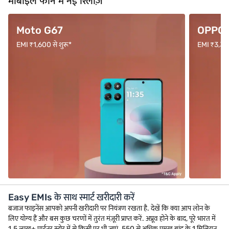
मोबाइल फोन में नई रिलीज़
Moto G67
OPPO F
EMI ₹1,600 से शुरू*
EMI ₹3,333 
Easy EMIs के साथ स्मार्ट खरीदारी करें
बजाज फाइनेंस आपको अपनी खरीदारी पर नियंत्रण रखता है. देखें कि क्या आप लोन के
लिए योग्य हैं और बस कुछ चरणों में तुरंत मंज़ूरी प्राप्त करें. अप्रूव होने के बाद, पूरे भारत में
1.5 लाख+ पार्टनर स्टोर में से किसी पर भी जाएं. 550 से अधिक प्रमुख ब्रांड के 1 मिलियन