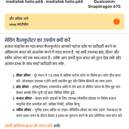
mediatek helio p65
mediatek helio p65
Qualcomm
Snapdragon 675
और अधिक जानें
vivo स्मार्टफोन
सेविंग कैलकुलेटर का उपयोग क्यों करें
बजाज फाइनेंस का महा बचत कैलकुलेटर आपको पार्टनर स्टोर पर खरीदारी करने पर
अधिकतम बचत को अनलॉक करने में मदद करता है. यह सभी उपलब्ध ब्रांड, डीलर और
स्कीम ऑफर को एक साथ लाता है- ताकि आप अपनी कुल बचत को तुरंत देख सकें और
आसान EMI के साथ स्मार्ट खरीदारी कर सकें.
डीलर ऑफर
- पूरे भारत में 1.5 लाख से अधिक पार्टनर स्टोर पर विशेष इन-स्टोर डील प्राप्त
करें. ऑनलाइन उपलब्ध न होने वाली स्थानीय छूट और विशेष कीमतों का लाभ उठाएं.
ब्रांड ऑफर
- इलेक्ट्रॉनिक्स, एप्लायंसेज़ आदि में टॉप ब्रांड से सीमित समय के लिए छूट पाएं.
केवल आपके लिए चुनी गई ब्रांड-विशिष्ट सेविंग ढूंढें.
बजाज ऑफर
- केवल हमारे ग्राहकों के लिए उपलब्ध लोकप्रिय प्रोडक्ट पर विशेष बजाज
फाइनेंस डील अनलॉक करें. अधिक रिवॉर्ड, अधिक वैल्यू.
स्कीम ऑफर
- चुनिंदा EMI स्कीम पर टाइम-सेंसिटिव ऑफर का लाभ उठाएं. चेकआउट के
समय EMI चयन के दौरान केवल 3 EMI का भुगतान करने के बाद अतिरिक्त लाभ प्राप्त करें.
अपनी अतिरिक्त बचत की गणना करें
अभी!