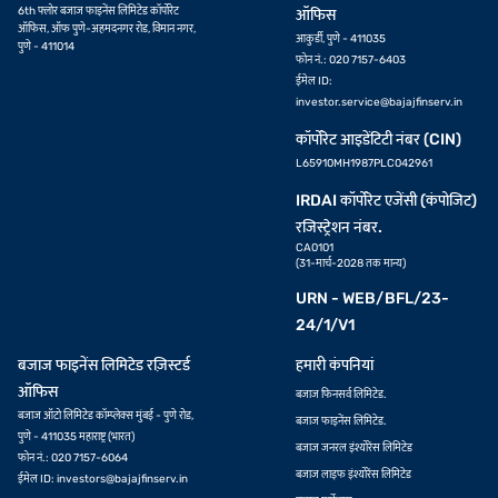
6th फ्लोर बजाज फाइनेंस लिमिटेड कॉर्पोरेट
ऑफिस
ऑफिस, ऑफ पुणे-अहमदनगर रोड, विमान नगर,
आकुर्डी, पुणे - 411035
पुणे - 411014
फोन नं.: 020 7157-6403
ईमेल ID:
investor.service@bajajfinserv.in
कॉर्पोरेट आइडेंटिटी नंबर (CIN)
L65910MH1987PLC042961
IRDAI कॉर्पोरेट एजेंसी (कंपोजिट)
रजिस्ट्रेशन नंबर.
CA0101
(31-मार्च-2028 तक मान्य)
URN - WEB/BFL/23-
24/1/V1
बजाज फाइनेंस लिमिटेड रज़िस्टर्ड
हमारी कंपनियां
ऑफिस
बजाज फिनसर्व लिमिटेड.
बजाज ऑटो लिमिटेड कॉम्प्लेक्स मुंबई - पुणे रोड,
बजाज फाइनेंस लिमिटेड.
पुणे - 411035 महाराष्ट्र (भारत)
बजाज जनरल इंश्योरेंस लिमिटेड
फोन नं.: 020 7157-6064
बजाज लाइफ इंश्योरेंस लिमिटेड
ईमेल ID:
investors@bajajfinserv.in