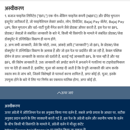
अस्वीकरण
1. बजाज फाइनेंस लिमिटेड ("BFL") एक नॉन-बैंकिंग फाइनेंस कंपनी (NBFC) और प्रीपेड भुगतान
इंस्ट्रूमेंट जारीकर्ता है, जो फाइनेंशियल सेवाएं अर्थात, लोन, डिपॉज़िट, Bajaj Pay वॉलेट, Bajaj Pay
UPI, बिल भुगतान और थर्ड-पार्टी पूंजी मैनेज करने जैसे प्रोडक्ट ऑफर करती है. इस पेज पर BFL
प्रोडक्ट/ सेवाओं से संबंधित जानकारी के बारे में, किसी भी विसंगति के मामले में संबंधित प्रोडक्ट/सेवा
डॉक्यूमेंट में उल्लिखित विवरण ही मान्य होंगे.
2. अन्य सभी जानकारी, जैसे कि फोटो, तथ्य, आंकड़े आदि ("जानकारी") जो BFL के प्रोडक्ट/सेवा
डॉक्यूमेंट में उल्लिखित विवरण के अलावा हैं और जो इस पेज पर प्रदर्शित की जा रही हैं, केवल पब्लिक
डोमेन से प्राप्त जानकारी के सारांश को दर्शाती है. बताई गई जानकारी BFL के पास नहीं है और यह
BFL की विशेष जानकारी है. उक्त जानकारी को अपडेट करने में अनजाने में गलतियां या टाइपोग्राफिकल
एरर या देरी हो सकती है. इसलिए, यूज़र को सलाह दी जाती है कि वे पूरी जानकारी की जांच करके
स्वतंत्र रूप से जांच करें, जिसमें विशेषज्ञों से परामर्श करना शामिल है, अगर कोई हो. यूज़र, इसके
उपयुक्त होने के बारे में लिए गए निर्णय का एकमात्र मालिक होगा, अगर कोई हो.
ऊपर जाएं
अस्वीकरण
ऊपर अंग्रेजी में ओरिजिनल पेज का अनुवाद किया गया वर्ज़न है. सबसे अच्छे प्रयास के आधार पर, सटीक
अनुवाद प्रदान करने के लिए सावधानी बरती गई है. इस पेज के अंग्रेजी वर्ज़न और स्थानीय भाषा के वर्ज़न
के बीच किसी भी विसंगति के मामले में, अंग्रेजी वर्ज़न में मौजूद कंटेंट
https://www.bajajfinserv.in पर एक्सेस किया जा सकता है|