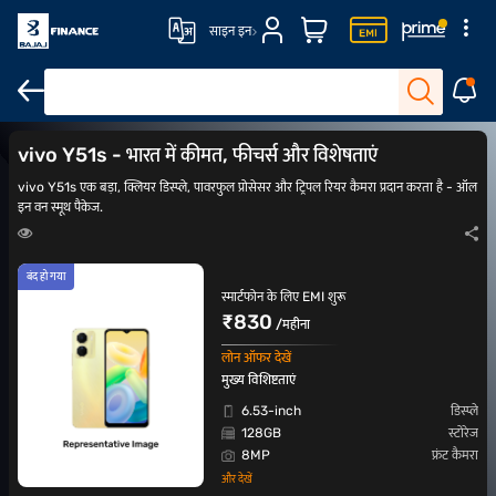
साइन इन
vivo V70 Elite
vivo X200
vivo X110
vivo X60
vivo Y51s - भारत में कीमत, फीचर्स और विशेषताएं
vivo Y51s एक बड़ा, क्लियर डिस्प्ले, पावरफुल प्रोसेसर और ट्रिपल रियर कैमरा प्रदान करता है - ऑल
इन वन स्मूथ पैकेज.
बंद हो गया
स्मार्टफोन के लिए EMI शुरू
₹830
/महीना
लोन ऑफर देखें
मुख्य विशिष्टताएं
6.53-inch
डिस्प्ले
128GB
स्टोरेज
8MP
फ्रंट कैमरा
और देखें