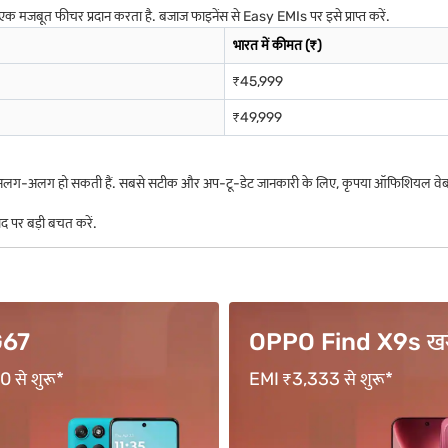
 मजबूत फीचर प्रदान करता है. बजाज फाइनेंस से Easy EMIs पर इसे प्राप्त करें.
भारत में कीमत (₹)
₹45,999
₹49,999
और अलग-अलग हो सकती हैं. सबसे सटीक और अप-टू-डेट जानकारी के लिए, कृपया ऑफिशियल वेब
द पर बड़ी बचत करें.
ind X9s खरीदें
vivo Y400 Pro खरीद
 से शुरू*
18 महीने तक की अवधि