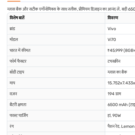
ग्लास बैक और सटीक एर्गोनॉमिक्स के साथ स्लीक, प्रीमियम डिज़ाइन का आनंद लें. बड़ी 6
विशेष बातें
विवरण
ब्रांड
Vivo
मॉडल
Vi70
भारत में कीमत
₹45,999 (8GB
फॉर्म फैक्टर
टचस्क्रीन
बॉडी टाइप
ग्लास का बैक
माप
15.752x7.433x
वज़न
194 ग्राम
बैटरी क्षमता
6500 mAh (टाइ
फास्ट चार्जिंग
हां, 90W
रंग
पैशन रेड, Lemon 