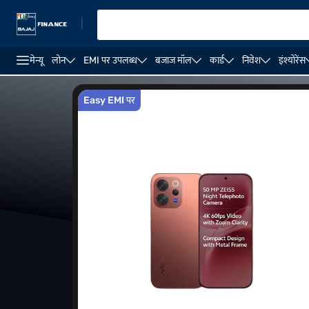
|
मेन्यू
लोन
EMI पर उपलब्ध
बजाज मॉल
कार्ड
निवेश
इंश्योरेंस
vivo V70 Elite
vivo X200
vivo X110
vivo X60
Easy EMI पर