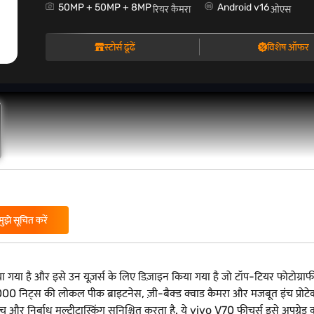
50MP + 50MP + 8MP
Android v16
रियर कैमरा
ओएस
स्टोर्स ढूंढें
विशेष ऑफर
मुझे सूचित करें
है और इसे उन यूज़र्स के लिए डिज़ाइन किया गया है जो टॉप-टियर फोटोग्राफी, स्म
 5000 निट्स की लोकल पीक ब्राइटनेस, ज़ी-बैक्ड क्वाड कैमरा और मजबूत इंच
 निर्बाध मल्टीटास्किंग सुनिश्चित करता है. ये vivo V70 फीचर्स इसे अपग्रेड क