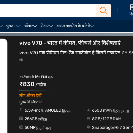
|
हिं
भुगतान
ऑफर
सेवाएं
बजाज फाइनेंस के बारे में
vivo V70 - भारत में कीमत, फीचर्स और विशेषताएं
vivo V70 एक प्रीमियम मिड-रेंज स्मार्टफोन है जिसमें एडवांस्ड ZEISS
स्मार्टफोन के लिए EMI शुरू
₹830
/महीना
लोन ऑफर देखें
मुख्य विशिष्टताएं
6.59-inch, AMOLED
6500 mAh
डिस्प्ले
बैटरी क्षमता
256GB
8GB/12GB
RAM
स्टोरेज
50MP
Snapdragon® 7 Gen 
फ्रंट कैमरा