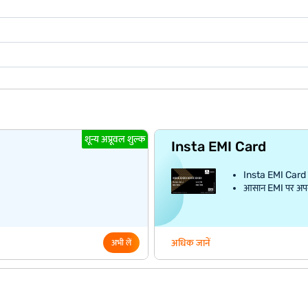
शून्य अप्रूवल शुल्क
Insta EMI Card
Insta EMI Card क
आसान EMI पर अपना प
अधिक जानें
अभी लें