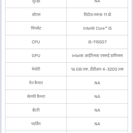
सुरक्षा
NA
ओएस
विंडोज़ तक® 11 प्रो
चिपसेट
Intel® Core™ i5
CPU
i5-1155G7
GPU
Intel® आईरिस® एक्सई ग्राफिक्स
मेमोरी
16 GB तक, डीडीआर 4-3200 तक
मेन कैमरा
NA
सेल्फी कैमरा
NA
बैटरी
NA
चार्जिंग
NA