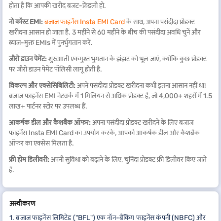
होता है कि आपकी खरीद बजट-फ्रेंडली हो.
नो कॉस्ट EMI:
बजाज फाइनेंस Insta EMI Card
के साथ, अपना पसंदीदा प्रोडक्ट
खरीदना आसान हो जाता है. 3 महीने से 60 महीने के बीच की पसंदीदा अवधि चुनें और
ब्याज-मुक्त EMIs में पुनर्भुगतान करें.
जीरो डाउन पेमेंट:
शुरुआती एकमुश्त भुगतान के झंझट को भूल जाएं, क्योंकि कुछ प्रोडक्ट
पर जीरो डाउन पेमेंट पॉलिसी लागू होती है.
विकल्प और एक्सेसिबिलिटी:
अपने पसंदीदा प्रोडक्ट खरीदना कभी इतना आसान नहीं था!
बजाज फाइनेंस EMI नेटवर्क में 1 मिलियन से अधिक प्रोडक्ट हैं, जो 4,000+ शहरों में 1.5
लाख+ पार्टनर स्टोर पर उपलब्ध हैं.
आकर्षक डील और कैशबैक ऑफर:
अपना पसंदीदा प्रोडक्ट खरीदने के लिए बजाज
फाइनेंस Insta EMI Card का उपयोग करके, आपको आकर्षक डील और कैशबैक
ऑफर का एक्सेस मिलता है.
फ्री होम डिलीवरी:
अपनी सुविधा को बढ़ाने के लिए, चुनिंदा प्रोडक्ट फ्री डिलीवर किए जाते
हैं.
अस्वीकरण
1. बजाज फाइनेंस लिमिटेड ("BFL") एक नॉन-बैंकिंग फाइनेंस कंपनी (NBFC) और