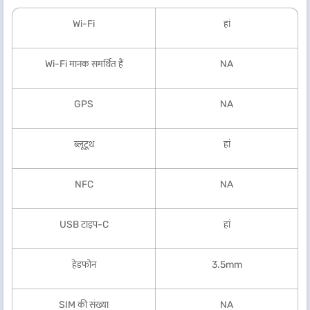
Wi-Fi
हां
Wi-Fi मानक समर्थित हैं
NA
GPS
NA
ब्लूटूथ
हां
NFC
NA
USB टाइप-C
हां
हेडफोन
3.5mm
SIM की संख्या
NA