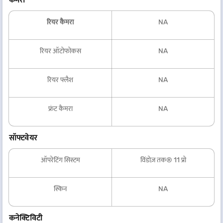
रियर कैमरा
NA
रियर ऑटोफोकस
NA
रियर फ्लैश
NA
फ्रंट कैमरा
NA
सॉफ्टवेयर
ऑपरेटिंग सिस्टम
विंडोज़ तक® 11 प्रो
स्किन
NA
कनेक्टिविटी