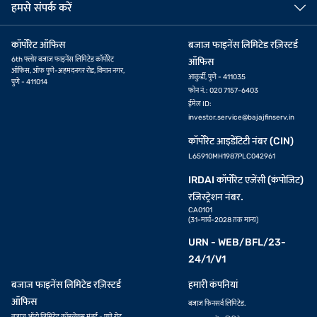
हमसे संपर्क करें
कॉर्पोरेट ऑफिस
बजाज फाइनेंस लिमिटेड रज़िस्टर्ड
6th फ्लोर बजाज फाइनेंस लिमिटेड कॉर्पोरेट
ऑफिस
ऑफिस, ऑफ पुणे-अहमदनगर रोड, विमान नगर,
आकुर्डी, पुणे - 411035
पुणे - 411014
फोन नं.: 020 7157-6403
ईमेल ID:
investor.service@bajajfinserv.in
कॉर्पोरेट आइडेंटिटी नंबर (CIN)
L65910MH1987PLC042961
IRDAI कॉर्पोरेट एजेंसी (कंपोजिट)
रजिस्ट्रेशन नंबर.
CA0101
(31-मार्च-2028 तक मान्य)
URN - WEB/BFL/23-
24/1/V1
बजाज फाइनेंस लिमिटेड रज़िस्टर्ड
हमारी कंपनियां
ऑफिस
बजाज फिनसर्व लिमिटेड.