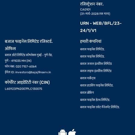
रजिस्ट्रेशन नंबर.
CA0101
(31-मार्च-2028 तक मान्य)
URN - WEB/BFL/23-
24/1/V1
बजाज फाइनेंस लिमिटेड रजिस्टर्ड.
हमारी कंपनियां
ऑफिस
बजाज फाइनेंस लिमिटेड.
बजाज ऑटो लिमिटेड कॉम्प्लेक्स मुंबई - पुणे रोड,
बजाज फाइनेंस लिमिटेड.
पुणे - 411035 MH (IN)
बजाज जनरल इंश्योरेंस लिमिटेड
फोन नंबर: 020 7157-6064
बजाज लाइफ इंश्योरेंस लिमिटेड
ईमेल ID:
investors@bajajfinserv.in
बजाज मार्केट्स
कॉर्पोरेट आइडेंटिटी नंबर (CIN)
बजाज हाउसिंग फाइनेंस लिमिटेड.
L65923PN2007PLC130075
बजाज ब्रोकिंग
बजाज फाइनेंस हेल्थ लिमिटेड.
बजाज फाइनेंस एसेट मैनेजमेंट लिमिटेड.