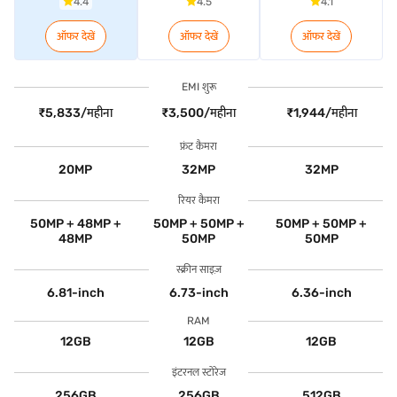
4.4
4.5
4.1
ऑफर देखें
ऑफर देखें
ऑफर देखें
EMI शुरू
₹5,833/महीना
₹3,500/महीना
₹1,944/महीना
फ्रंट कैमरा
20MP
32MP
32MP
रियर कैमरा
50MP + 48MP +
50MP + 50MP +
50MP + 50MP +
48MP
50MP
50MP
स्क्रीन साइज़
6.81-inch
6.73-inch
6.36-inch
RAM
12GB
12GB
12GB
इंटरनल स्टोरेज
256GB
256GB
512GB