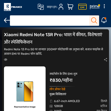
साइन इन
सर्वश्रेष्ठ कैमरा फोन
₹20,000 के अंदर मोबाइल
₹30,000 के अंदर मोबाइल फोन
Xiaomi Redmi Note 13R Pro: भारत में कीमत, विशेषताएं
और स्पेसिफिकेशन
Redmi Note 13 Pro 5G पर शानदार 200MP फोटोग्राफी का अनुभव करें. बजाज फाइनेंस से
आसान EMI पर Redmi फोन खरीदें.
स्मार्टफोन के लिए EMI शुरू
₹830/महीना
लोन ऑफर देखें
मुख्य विशिष्टताएं
6.67-inch AMOLED
डिस्प्ले
128GB
स्टोरेज