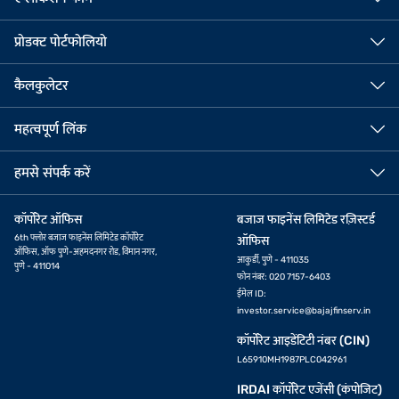
प्रोडक्ट पोर्टफोलियो
कैलकुलेटर
महत्वपूर्ण लिंक
हमसे संपर्क करें
कॉर्पोरेट ऑफिस
बजाज फाइनेंस लिमिटेड रज़िस्टर्ड
6th फ्लोर बजाज फाइनेंस लिमिटेड कॉर्पोरेट
ऑफिस
ऑफिस, ऑफ पुणे-अहमदनगर रोड, विमान नगर,
आकुर्डी, पुणे - 411035
पुणे - 411014
फोन नंबर: 020 7157-6403
ईमेल ID:
investor.service@bajajfinserv.in
कॉर्पोरेट आइडेंटिटी नंबर (CIN)
L65910MH1987PLC042961
IRDAI कॉर्पोरेट एजेंसी (कंपोजिट)