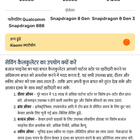
प्रोसेसर
Snapdragon 8 Gen
Snapdragon 8 Gen 3
फ्लैगशिप Qualcomm
Snapdragon 888
अन्य ढूंढें
Xiaomi स्मार्टफोन
सेविंग कैलकुलेटर का उपयोग क्यों करें
बजाज फाइनेंस का महा बचत कैलकुलेटर आपको पार्टनर स्टोर पर खरीदारी करने पर
अधिकतम बचत को अनलॉक करने में मदद करता है. यह सभी उपलब्ध ब्रांड, डीलर और
स्कीम ऑफर को एक साथ लाता है- ताकि आप अपनी कुल बचत को तुरंत देख सकें और
आसान EMI के साथ स्मार्ट खरीदारी कर सकें.
डीलर ऑफर
- पूरे भारत में 1.5 लाख से अधिक पार्टनर स्टोर पर विशेष इन-स्टोर डील प्राप्त
करें. ऑनलाइन उपलब्ध न होने वाली स्थानीय छूट और विशेष कीमतों का लाभ उठाएं.
ब्रांड ऑफर
- इलेक्ट्रॉनिक्स, एप्लायंसेज़ आदि में टॉप ब्रांड से सीमित समय के लिए छूट पाएं.
केवल आपके लिए चुनी गई ब्रांड-विशिष्ट सेविंग ढूंढें.
बजाज ऑफर
- केवल हमारे ग्राहकों के लिए उपलब्ध लोकप्रिय प्रोडक्ट पर विशेष बजाज
फाइनेंस डील अनलॉक करें. अधिक रिवॉर्ड, अधिक वैल्यू.
स्कीम ऑफर
- चुनिंदा EMI स्कीम पर टाइम-सेंसिटिव ऑफर का लाभ उठाएं. चेकआउट के
समय EMI चयन के दौरान केवल 3 EMI का भुगतान करने के बाद अतिरिक्त लाभ प्राप्त करें.