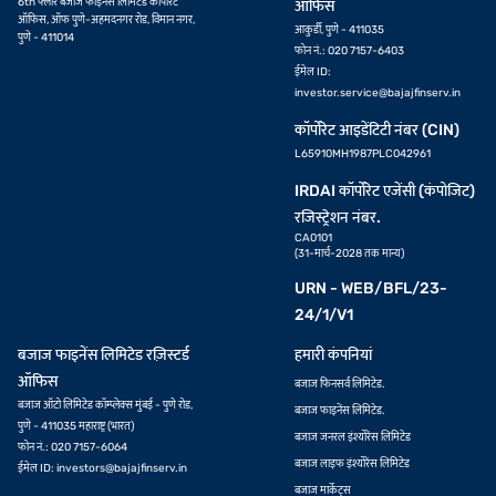
6th फ्लोर बजाज फाइनेंस लिमिटेड कॉर्पोरेट
ऑफिस
ऑफिस, ऑफ पुणे-अहमदनगर रोड, विमान नगर,
आकुर्डी, पुणे - 411035
पुणे - 411014
फोन नं.: 020 7157-6403
ईमेल ID:
investor.service@bajajfinserv.in
कॉर्पोरेट आइडेंटिटी नंबर (CIN)
L65910MH1987PLC042961
IRDAI कॉर्पोरेट एजेंसी (कंपोजिट)
रजिस्ट्रेशन नंबर.
CA0101
(31-मार्च-2028 तक मान्य)
URN - WEB/BFL/23-
24/1/V1
बजाज फाइनेंस लिमिटेड रज़िस्टर्ड
हमारी कंपनियां
ऑफिस
बजाज फिनसर्व लिमिटेड.
बजाज ऑटो लिमिटेड कॉम्प्लेक्स मुंबई - पुणे रोड,
बजाज फाइनेंस लिमिटेड.
पुणे - 411035 महाराष्ट्र (भारत)
बजाज जनरल इंश्योरेंस लिमिटेड
फोन नं.: 020 7157-6064
बजाज लाइफ इंश्योरेंस लिमिटेड
ईमेल ID:
investors@bajajfinserv.in
बजाज मार्केट्स