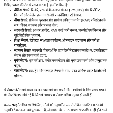
CSC डिजिटल सेवा पोर्टल ग्रामीण समुदायों की विविध ज़रूरतों को पूरा करने के लिए
विभिन्न प्रकार की सेवाएं प्रदान करता है. इनमें शामिल हैं:
बैंकिंग सेवाएं
: डिजीपे, प्रधानमंत्री जन धन योजना (PMJDY) और डिपॉज़िट,
निकासी और बैलेंस इन्क्वायरी जैसे फाइनेंशियल ट्रांज़ैक्शन.
बीमा सेवाएं
: प्रीमियम भुगतान और ग्रामीण अधिकृत व्यक्ति (RAP) रजिस्ट्रेशन के
साथ जीवन, स्वास्थ्य और फसल बीमा.
सरकारी सेवाएं
: आधार अपडेट, PAN कार्ड जारी करना, पासपोर्ट एप्लीकेशन और
यूटिलिटी बिल भुगतान.
शिक्षा सेवाएं
: डिजिटल साक्षरता कार्यक्रम, ऑनलाइन पाठ्यक्रम और परीक्षा
रजिस्ट्रेशन.
स्वास्थ्य सेवाएं
: सरकारी योजनाओं के तहत टेलीमेडिसिन कंसल्टेशन, डायग्नोस्टिक
सेवाएं और किफायती दवाएं.
कृषि सेवाएं
: भूमि परीक्षण, रिमोट कंसल्टेशन और कृषि उपकरणों और इनपुट तक
पहुंच.
यात्रा सेवाएं
: बस, ट्रेन और फ्लाइट टिकट के साथ-साथ धार्मिक साइट विजिट की
बुकिंग.
ये सेवाएं प्रोसेस को आसान बनाने, यात्रा को कम करने और नागरिकों के लिए समय बचाने
के लिए डिज़ाइन की गई हैं, जिससे आवश्यक सेवाएं अधिक सुलभ हो जाती हैं.
बजाज फाइनेंस फिक्स्ड डिपॉजिट, लोगों को अनुमानित रूप से सेविंग आवंटित करने की
अनुमति देकर बजट को पूरा करता है, जो मार्केट के उतार-चढ़ाव से प्रभावित नहीं होने वाले