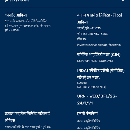
कॉर्पोरेट ऑफिस
बजाज फाइनेंस लिमिटेड रज़िस्टर्ड
6th फ्लोर बजाज फाइनेंस लिमिटेड कॉर्पोरेट
ऑफिस
ऑफिस, ऑफ पुणे-अहमदनगर रोड, विमान नगर,
आकुर्डी, पुणे - 411035
पुणे - 411014
फोन नंबर: 020 7157-6403
ईमेल ID:
investor.service@bajajfinserv.in
कॉर्पोरेट आइडेंटिटी नंबर (CIN)
L65910MH1987PLC042961
IRDAI कॉर्पोरेट एजेंसी (कंपोजिट)
रजिस्ट्रेशन नंबर.
CA0101
(31-मार्च-2028 तक मान्य)
URN - WEB/BFL/23-
24/1/V1
बजाज फाइनेंस लिमिटेड रज़िस्टर्ड
हमारी कंपनियां
ऑफिस
बजाज फाइनेंस लिमिटेड.
बजाज ऑटो लिमिटेड कॉम्प्लेक्स मुंबई - पुणे रोड,
बजाज फाइनेंस लिमिटेड.