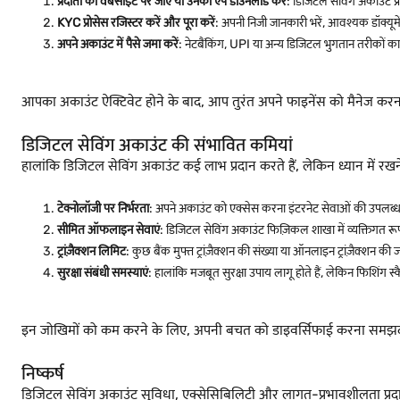
प्रदाता की वेबसाइट पर जाएं या उनकी ऐप डाउनलोड करें
: डिजिटल सेविंग अकाउंट प्
KYC प्रोसेस रजिस्टर करें और पूरा करें
: अपनी निजी जानकारी भरें, आवश्यक डॉक्य
अपने अकाउंट में पैसे जमा करें
: नेटबैंकिंग, UPI या अन्य डिजिटल भुगतान तरीकों
आपका अकाउंट ऐक्टिवेट होने के बाद, आप तुरंत अपने फाइनेंस को मैनेज करना 
डिजिटल सेविंग अकाउंट की संभावित कमियां
हालांकि डिजिटल सेविंग अकाउंट कई लाभ प्रदान करते हैं, लेकिन ध्यान में रखन
टेक्नोलॉजी पर निर्भरता
: अपने अकाउंट को एक्सेस करना इंटरनेट सेवाओं की उपलब्धत
सीमित ऑफलाइन सेवाएं
: डिजिटल सेविंग अकाउंट फिज़िकल शाखा में व्यक्तिगत रूप स
ट्रांज़ैक्शन लिमिट
: कुछ बैंक मुफ्त ट्रांज़ैक्शन की संख्या या ऑनलाइन ट्रांज़ैक्शन 
सुरक्षा संबंधी समस्याएं
: हालांकि मजबूत सुरक्षा उपाय लागू होते हैं, लेकिन फिशिंग
इन जोखिमों को कम करने के लिए, अपनी बचत को डाइवर्सिफाई करना समझदारी है
निष्कर्ष
डिजिटल सेविंग अकाउंट सुविधा, एक्सेसिबिलिटी और लागत-प्रभावशीलता प्रदान करक