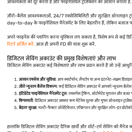
आवश्यकता को दूर करता है और फाइनेंशियल ट्रांज़ैक्शन को आसान बनाता है.
ज़ीरो-बैलेंस आवश्यकताओं, 24/7 एक्सेसिबिलिटी और सुरक्षित ऑनलाइन ट्रांज़ैक
day-to-day के फाइनेंशियल मैनेजमेंट के लिए बेहतरीन हैं, लेकिन बजाज फाइन
अपने फाइनेंस की प्लानिंग करना मुश्किल लग सकता है, विशेष रूप से कई डिजि
रिटर्न अर्जित करें
.
आज ही अपनी FD की यात्रा शुरू करें.
डिजिटल सेविंग अकाउंट की प्रमुख विशेषताएं और लाभ
डिजिटल सेविंग अकाउंट कई विशेषताएं और लाभ प्रदान करते हैं जो उन्हें आधुनिक
आसान एक्सेस और सुविधा
: आप स्मार्टफोन, लैपटॉप या अन्य इंटरनेट-सक्षम डिव
ज़ीरो न्यूनतम बैलेंस विकल्प
: कई डिजिटल सेविंग अकाउंट में आपको न्यूनतम बैले
इंटिग्रेटेड फाइनेंशियल मैनेजमेंट टूल
: एक्सपेंस ट्रैकिंग, ऑटोमेटेड भुगतान और बजट प्
किफायती
: डिजिटल अकाउंट अक्सर कम मेंटेनेंस शुल्क और मुफ्त ऑनलाइन ट्रां
बेहतर सुरक्षा
: मल्टी-फैक्टर ऑथेंटिकेशन, एन्क्रिप्शन और सुरक्षित लॉग-इन प्रोटोक
हालांकि डिजिटल सेविंग अकाउंट दैनिक खर्चों और शॉर्ट-टर्म सेविंग को मैनेज कर