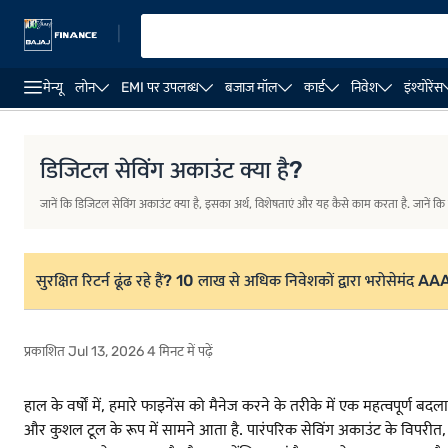
|
मेन्यू
लोन
EMI पर उपलब्ध
बजाज मॉल
कार्ड
निवेश
इंश्योरेंस
परिचय
डिजिटल सेविंग अकाउंट की प्रमुख विशेषताएं और लाभ
डिजि
डिजिटल सेविंग अकाउंट क्या है?
जानें कि डिजिटल सेविंग अकाउंट क्या है, इसका अर्थ, विशेषताएं और यह कैसे काम करता है. जानें कि 
सुरक्षित रिटर्न ढूंढ रहे हैं? 10 लाख से अधिक निवेशकों द्वारा भरोसेमंद A
प्रकाशित Jul 13, 2026 4 मिनट में पढ़ें
हाल के वर्षों में, हमारे फाइनेंस को मैनेज करने के तरीके में एक महत्वपूर्ण
और कुशल टूल के रूप में सामने आता है. पारंपरिक सेविंग अकाउंट के विपरी