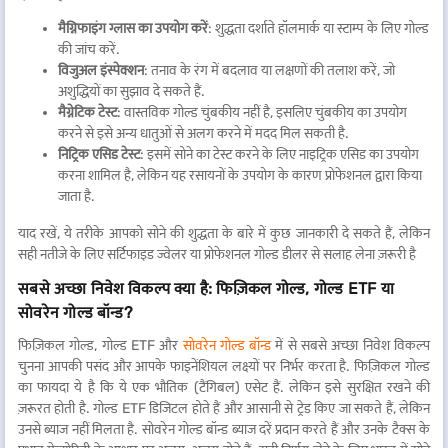
निर्णय लेने में मदद मिलती है.
मैग्निफाइंग ग्लास का उपयोग करें
: शुद्धता दर्शाते हॉलमार्क या स्टाम्प के लिए गोल्ड
हुबली में आज गोल्ड की दर कल की गोल्ड दरों से अलग क्यों है?
की जांच करें.
विजुअल इंस्पेक्शन
: तनाव के रंग में बदलाव या लक्षणों की तलाश करें, जो
हुबली में सोने की कीमत कुछ कारणों से दिन-प्रतिदिन बदल जाती है. सबसे पहले, दुनिया
अशुद्धियों का सुझाव दे सकते हैं.
में जो कुछ हो रहा है उसके आधार पर दुनिया भर में सोने की कीमत बदलती रहती है.
मैग्नेटिक टेस्ट
: वास्तविक गोल्ड चुंबकीय नहीं है, इसलिए चुंबकीय का उपयोग
अर्थव्यवस्था में बदलाव, करेंसी वैल्यू और सोने की मांग जैसी चीजें इसकी कीमत को
करने से इसे अन्य धातुओं से अलग करने में मदद मिल सकती है.
प्रभावित करती हैं. इसके अलावा, उपलब्ध गोल्ड की राशि और कितने लोग इसे रोजाना
निट्रिक एसिड टेस्ट
: इसमें सोने का टेस्ट करने के लिए नाइट्रिक एसिड का उपयोग
खरीदना या बेचना चाहते हैं, जिससे कीमत बढ़ जाती है या कम हो जाती है. तो, आज आप
करना शामिल है, लेकिन यह रसायनों के उपयोग के कारण प्रोफेशनल द्वारा किया
जो देखते हैं वह कल की कीमत के समान नहीं हो सकता है क्योंकि बहुत सी चीजें हमेशा
जाता है.
सोने की लागत को प्रभावित कर रही हैं.
याद रखें, ये तरीके आपको सोने की शुद्धता के बारे में कुछ जानकारी दे सकते हैं, लेकिन
सही नतीजे के लिए सर्टिफाइड ज्वेलर या प्रोफेशनल गोल्ड डीलर से सलाह लेना ज़रूरी है
सबसे अच्छा निवेश विकल्प क्या है: फिज़िकल गोल्ड, गोल्ड ETF या
सोवरेन गोल्ड बॉन्ड?
फिज़िकल गोल्ड, गोल्ड ETF और
सोवरेन गोल्ड बॉन्ड
में से सबसे अच्छा निवेश विकल्प
चुनना आपकी पसंद और आपके फाइनेंशियल लक्ष्यों पर निर्भर करता है. फिज़िकल गोल्ड
का फायदा ये है कि ये एक भौतिक (टैंगिबल) एसेट हैं. लेकिन इसे सुरक्षित रखने की
ज़रूरत होती है. गोल्ड ETF डिजिटल होते हैं और आसानी से ट्रेड किए जा सकते हैं, लेकिन
उनसे ब्याज नहीं मिलता है. सोवरेन गोल्ड बॉन्ड ब्याज दरें प्रदान करते हैं और उनके टैक्स के