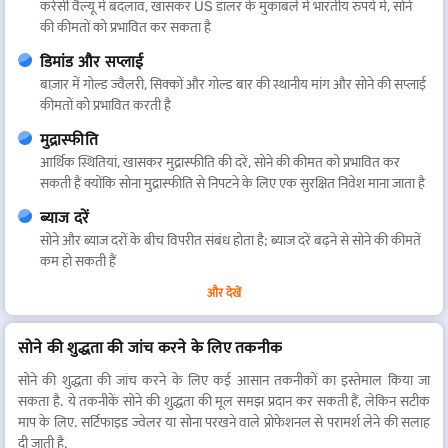
करेंसी वैल्यू में बदलाव, खासकर US डॉलर के मुकाबले में भारतीय रुपये में, सोने
की कीमतों को प्रभावित कर सकता है
डिमांड और सप्लाई
बाज़ार में गोल्ड ज्वैलरी, सिक्कों और गोल्ड बार की स्थानीय मांग और सोने की सप्लाई
कीमतों को प्रभावित करती है
मुद्रास्फीति
आर्थिक स्थितियां, खासकर मुद्रास्फीति की दरें, सोने की कीमत को प्रभावित कर
सकती हैं क्योंकि सोना मुद्रास्फीति से निपटने के लिए एक सुरक्षित निवेश माना जाता है
ब्याज दरें
सोने और ब्याज दरों के बीच विपरीत संबंध होता है; ब्याज दरें बढ़ने से सोने की कीमतें
कम हो सकती हैं
सरकारी पॉलिसी
और देखें
सोने पर आयात शुल्क और अन्य सरकारी नियमों का कीमतों पर प्रभाव पड़ सकता है
सोने की शुद्धता की जांच करने के लिए तकनीक
बाज़ार के उतार-चढ़ाव का अनुमान
निवेशकों के विचार और मार्किट में अटकलों के आधार पर सोने की कीमतों में
सोने की शुद्धता की जांच करने के लिए कई आसान तकनीकों का इस्तेमाल किया जा
अल्पकालिक उतार-चढ़ाव आ सकता है
सकता है. ये तकनीकें सोने की शुद्धता की मूल समझ प्रदान कर सकती हैं, लेकिन सटीक
माप के लिए. सर्टिफाइड ज्वेलर या सोना परखने वाले प्रोफेशनल से परामर्श लेने की सलाह
इन कारकों को समझने से हुबली में गोल्ड मार्केट में व्यक्तियों और निवेशकों को सूचित
दी जाती है.