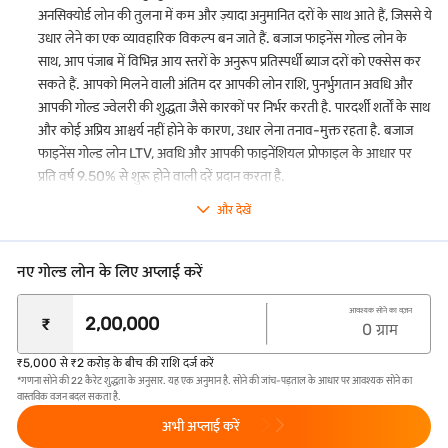
ज्वेलरी का एक हिस्सा वापस ले सकते हैं.
अनसिक्योर्ड लोन की तुलना में कम और ज़्यादा अनुमानित दरों के साथ आते हैं, जिससे ये
उधार लेने का एक व्यावहारिक विकल्प बन जाते हैं. बजाज फाइनेंस गोल्ड लोन के
कोई पार्ट-प्री-पेमेंट या फोरक्लोज़र शुल्क नहीं*
साथ, आप पंजाब में विभिन्न आय स्तरों के अनुरूप प्रतिस्पर्धी ब्याज दरों को एक्सेस कर
अपने लोन का एक हिस्सा पहले ही चुकाएं या बिना किसी अतिरिक्त लागत के पूरी
राशि का भुगतान करें.
सकते हैं. आपको मिलने वाली अंतिम दर आपकी लोन राशि, पुनर्भुगतान अवधि और
आपकी गोल्ड ज्वेलरी की शुद्धता जैसे कारकों पर निर्भर करती है. पारदर्शी शर्तों के साथ
पारदर्शी मूल्यांकन
और कोई अप्रिय आश्चर्य नहीं होने के कारण, उधार लेना तनाव-मुक्त रहता है. बजाज
यह सुनिश्चित करने के लिए कि आपको अपने सोने के लिए सर्वश्रेष्ठ वैल्यू मिलती है,
फाइनेंस गोल्ड लोन LTV, अवधि और आपकी फाइनेंशियल प्रोफाइल के आधार पर
हम अपनी सभी शाखा में टॉप क्वालिटी कैरेट मीटर का उपयोग करते हैं.
प्रति वर्ष 9.50% से शुरू होने वाली दरें प्रदान करता है.
गोल्ड का मुफ्त इंश्योरेंस
हमारा फ्री बीमा हमारी कस्टडी में होने पर आपकी गोल्ड ज्वेलरी की चोरी या नुकसान
और देखें
के खिलाफ कवर करता है.
सुविधाजनक पुनर्भुगतान विकल्प
नए गोल्ड लोन के लिए अप्लाई करें
हम कई पुनर्भुगतान विकल्प प्रदान करते हैं, जहां आप अपनी सुविधा के अनुसार
मासिक, द्वि-मासिक, त्रैमासिक, अर्ध-वार्षिक या वार्षिक आधार पर ब्याज का
आवश्यक सोने का वज़न
भुगतान करने का विकल्प चुन सकते हैं. कृपया ध्यान दें कि मूल राशि और लंबित
₹
0
ग्राम
ब्याज, अगर कोई हो, लोन मेच्योरिटी के समय भुगतान के लिए देय होगा.
₹5,000 से ₹2 करोड़ के बीच की राशि दर्ज करें
आसान एप्लीकेशन प्रोसेस
*गणना सोने की 22 कैरेट शुद्धता के अनुसार. यह एक अनुमान है. सोने की जांच-पड़ताल के आधार पर आवश्यक सोने का
गोल्ड लोन के लिए ऑनलाइन अप्लाई करें. जब आप अपने शहर में हमारी
गोल्ड
वास्तविक वजन बदल सकता है.
लोन ब्रांच
में जाएंगे, तो हमारे ग्राहक प्रतिनिधि आपकी एप्लीकेशन में आपकी मदद
अभी अप्लाई करें
करेंगे.