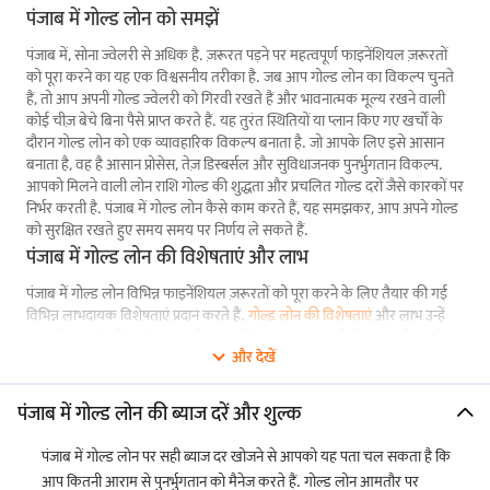
पंजाब में गोल्ड लोन को समझें
पंजाब में, सोना ज्वेलरी से अधिक है. ज़रूरत पड़ने पर महत्वपूर्ण फाइनेंशियल ज़रूरतों
को पूरा करने का यह एक विश्वसनीय तरीका है. जब आप गोल्ड लोन का विकल्प चुनते
हैं, तो आप अपनी गोल्ड ज्वेलरी को गिरवी रखते हैं और भावनात्मक मूल्य रखने वाली
कोई चीज़ बेचे बिना पैसे प्राप्त करते हैं. यह तुरंत स्थितियों या प्लान किए गए खर्चों के
दौरान गोल्ड लोन को एक व्यावहारिक विकल्प बनाता है. जो आपके लिए इसे आसान
बनाता है, वह है आसान प्रोसेस, तेज़ डिस्बर्सल और सुविधाजनक पुनर्भुगतान विकल्प.
आपको मिलने वाली लोन राशि गोल्ड की शुद्धता और प्रचलित गोल्ड दरों जैसे कारकों पर
निर्भर करती है. पंजाब में गोल्ड लोन कैसे काम करते हैं, यह समझकर, आप अपने गोल्ड
को सुरक्षित रखते हुए समय समय पर निर्णय ले सकते हैं.
पंजाब में गोल्ड लोन की विशेषताएं और लाभ
पंजाब में गोल्ड लोन विभिन्न फाइनेंशियल ज़रूरतों को पूरा करने के लिए तैयार की गई
विभिन्न लाभदायक विशेषताएं प्रदान करते हैं.
गोल्ड लोन की विशेषताएं
और लाभ उन्हें
पंजाब के निवासियों के लिए आकर्षक फाइनेंशियल प्रोडक्ट बनाते हैं. हमारा गोल्ड लोन
और देखें
आपको अपने सभी प्लान किए गए और आकस्मिक खर्चों को बहुत आसानी से संभालने में
सक्षम बनाता है, जिससे कई लाभ मिलते हैं:
पंजाब में गोल्ड लोन की ब्याज दरें और शुल्क
पार्ट-रिलीज़ सुविधा
पंजाब में गोल्ड लोन पर सही ब्याज दर खोजने से आपको यह पता चल सकता है कि
हमारी
गोल्ड लोन पार्ट रिलीज़ सुविधा
के साथ, आप अपने लोन के एक हिस्से का
पुनर्भुगतान कर सकते हैं और अपनी लोन अवधि समाप्त होने से पहले अपनी गोल्ड
आप कितनी आराम से पुनर्भुगतान को मैनेज करते हैं. गोल्ड लोन आमतौर पर