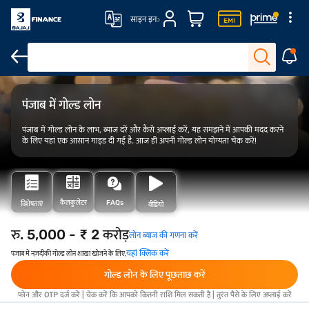
साइन इन
ओवरव्यू
फीस और शुल्क
योग्यता
आवेदन कैसे करें
पंजाब में गोल्ड लोन
पंजाब में गोल्ड लोन के लाभ, ब्याज दरें और कैसे अप्लाई करें, यह समझने में आपकी मदद करने
के लिए यहां एक आसान गाइड दी गई है. आज ही अपनी गोल्ड लोन योग्यता चेक करें!
कैलकुलेटर
FAQs
विशेषताएं
वीडियो
रु. 5,000 - ₹ 2 करोड़
लोन ब्याज की गणना करें
यहां क्लिक करें
पंजाब में नज़दीकी गोल्ड लोन शाखा खोजने के लिए,
गोल्ड लोन के लिए पूछताछ करें
फोन और OTP दर्ज करें | चेक करें कि आपको कितनी राशि मिल सकती है | तुरंत पैसे के लिए अप्लाई करें