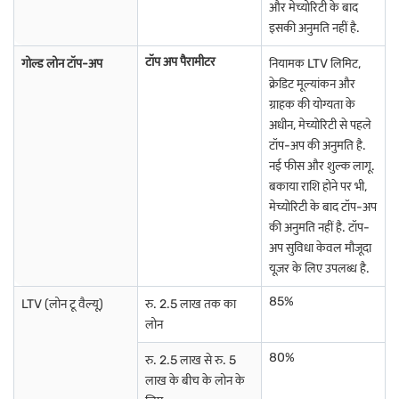
और मेच्योरिटी के बाद
भागलपुर में गोल्ड लोन
औरंगाबाद में गोल्ड लोन
मदुरई में गोल्ड लोन
इसकी अनुमति नहीं है.
कानपुर में गोल्ड लोन
मुज़फ्फरपुर में गोल्ड लोन
विजयवाड़ा में गोल्ड लोन
टॉप अप पैरामीटर
गोल्ड लोन टॉप-अप
नियामक LTV लिमिट,
क्रेडिट मूल्यांकन और
झुन्झुनु में गोल्ड लोन
विशाखापट्नम में गोल्ड लोन
कोल्लम में गोल्ड लोन
ग्राहक की योग्यता के
अधीन, मेच्योरिटी से पहले
ईरोड में गोल्ड लोन
भुवनेश्वर में गोल्ड लोन
राजमंड्री में गोल्ड लोन
टॉप-अप की अनुमति है.
कोल्हापुर में गोल्ड लोन
लखनऊ में गोल्ड लोन
नई फीस और शुल्क लागू.
पुणे में गोल्ड लोन
बकाया राशि होने पर भी,
मदुरई में गोल्ड लोन
नोएडा में गोल्ड लोन
शिमला में गोल्ड लोन
मेच्योरिटी के बाद टॉप-अप
की अनुमति नहीं है. टॉप-
नागरकोइल में गोल्ड लोन
सूरत में गोल्ड लोन
अहमदाबाद में गोल्ड लोन
अप सुविधा केवल मौजूदा
यूज़र के लिए उपलब्ध है.
85%
LTV (लोन टू वैल्यू)
रु. 2.5 लाख तक का
लोन
80%
रु. 2.5 लाख से रु. 5
लाख के बीच के लोन के