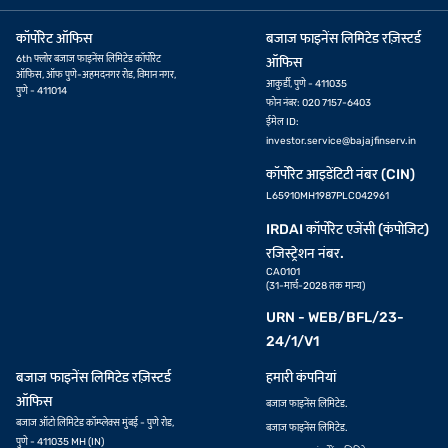
कॉर्पोरेट ऑफिस
बजाज फाइनेंस लिमिटेड रज़िस्टर्ड
6th फ्लोर बजाज फाइनेंस लिमिटेड कॉर्पोरेट
ऑफिस
ऑफिस, ऑफ पुणे-अहमदनगर रोड, विमान नगर,
आकुर्डी, पुणे - 411035
पुणे - 411014
फोन नंबर: 020 7157-6403
ईमेल ID:
investor.service@bajajfinserv.in
कॉर्पोरेट आइडेंटिटी नंबर (CIN)
L65910MH1987PLC042961
IRDAI कॉर्पोरेट एजेंसी (कंपोजिट)
रजिस्ट्रेशन नंबर.
CA0101
(31-मार्च-2028 तक मान्य)
URN - WEB/BFL/23-
24/1/V1
बजाज फाइनेंस लिमिटेड रज़िस्टर्ड
हमारी कंपनियां
ऑफिस
बजाज फाइनेंस लिमिटेड.
बजाज ऑटो लिमिटेड कॉम्प्लेक्स मुंबई - पुणे रोड,
बजाज फाइनेंस लिमिटेड.
पुणे - 411035 MH (IN)