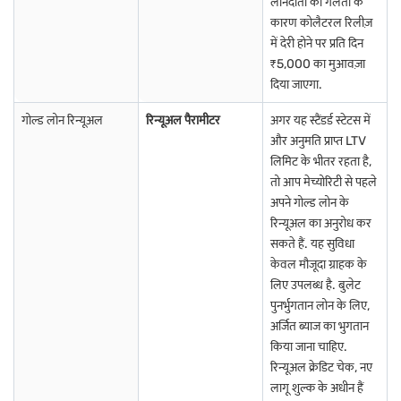
लोनदाता की गलती के
बनाता है.
कारण कोलैटरल रिलीज़
में देरी होने पर प्रति दिन
सोच रहे हैं कि आप अपने गोल्ड पर कितना उधार ले सकते हैं? बस
अपनी गोल्ड लोन
₹5,000 का मुआवज़ा
योग्यता चेक करें
- इसमें कुछ ही सेकेंड और न्यूनतम पेपरवर्क की ज़रूरत होती है!
दिया जाएगा.
भारत के सभी राज्यों और केंद्र शासित प्रदेशों में गोल्ड लोन के बारे में
गोल्ड लोन रिन्यूअल
रिन्यूअल पैरामीटर
अगर यह स्टैंडर्ड स्टेटस में
अधिक जानें
और अनुमति प्राप्त LTV
लिमिट के भीतर रहता है,
तो आप मेच्योरिटी से पहले
आंध्र प्रदेश में गोल्ड लोन
गुजरात में गोल्ड लोन
महाराष्ट्र में गोल्ड लोन
अपने गोल्ड लोन के
रिन्यूअल का अनुरोध कर
चंडीगढ़ में गोल्ड लोन
कर्नाटक में गोल्ड लोन
मणिपुर में गोल्ड लोन
सकते हैं. यह सुविधा
केवल मौजूदा ग्राहक के
गोवा में गोल्ड लोन
केरल में गोल्ड लोन
गुजरात में गोल्ड लोन
लिए उपलब्ध है. बुलेट
पुनर्भुगतान लोन के लिए,
पुडुचेरी में गोल्ड लोन
दिल्ली में गोल्ड लोन
तमिलनाडु में गोल्ड लोन
अर्जित ब्याज का भुगतान
किया जाना चाहिए.
अन्य शहरों में गोल्ड लोन के बारे में अधिक जानें
रिन्यूअल क्रेडिट चेक, नए
लागू शुल्क के अधीन हैं