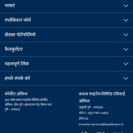
भाषाएं
एप्लीकेशन फॉर्म
प्रोडक्ट पोर्टफोलियो
कैलकुलेटर
महत्वपूर्ण लिंक
हमसे संपर्क करें
कॉर्पोरेट ऑफिस
बजाज फाइनेंस लिमिटेड रज़िस्टर्ड
6th फ्लोर बजाज फाइनेंस लिमिटेड कॉर्पोरेट
ऑफिस
ऑफिस, ऑफ पुणे-अहमदनगर रोड, विमान नगर,
आकुर्डी, पुणे - 411035
पुणे - 411014
फोन नं.: 020 7157-6403
ईमेल ID:
investor.service@bajajfinserv.in