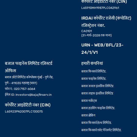
कॉर्पोरेट आइडेंटिटी नंबर (CIN)
L65910MH1987PLC042961
IRDAI कॉर्पोरेट एजेंसी (कंपोजिट)
रजिस्ट्रेशन नंबर.
CA0101
(31-मार्च-2028 तक मान्य)
URN - WEB/BFL/23-
24/1/V1
बजाज फाइनेंस लिमिटेड रज़िस्टर्ड
हमारी कंपनियां
ऑफिस
बजाज फिनसर्व लिमिटेड.
बजाज ऑटो लिमिटेड कॉम्प्लेक्स मुंबई - पुणे रोड,
बजाज फाइनेंस लिमिटेड.
पुणे - 411035 महाराष्ट्र (भारत)
बजाज जनरल इंश्योरेंस लिमिटेड
फोन नं.: 020 7157-6064
बजाज लाइफ इंश्योरेंस लिमिटेड
ईमेल ID:
investors@bajajfinserv.in
बजाज मार्केट्स
कॉर्पोरेट आइडेंटिटी नंबर (CIN)
बजाज हाउसिंग फाइनेंस लिमिटेड.
L65923PN2007PLC130075
बजाज ब्रोकिंग
बजाज फिनसर्व हेल्थ लिमिटेड.
बजाज फिनसर्व एसेट मैनेजमेंट लिमिटेड.