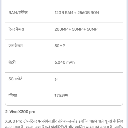
RAM/स्टोरेज
12GB RAM + 256GB ROM
रियर कैमरा
200MP + 50MP + 50MP
फ्रंट कैमरा
50MP
बैटरी
6,040 mAh
5G सपोर्ट
हां
कीमत
₹75,999
2. Vivo X300 pro
X300 Pro टॉप-टियर परफॉर्मेंस और प्रोफेशनल-ग्रेड इमेजिंग चाहने वाले यूज़र्स के लिए
बनाया गया है. इसका बड़ा डिस्प्ले प्रोडक्टिविटी और इमर्सिव व्यूइंग को बढ़ाता है, जबकि