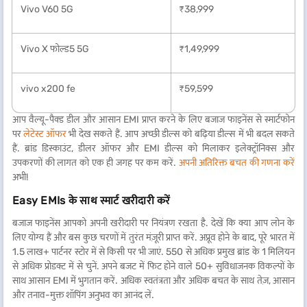
Vivo V60 5G
₹38,999
Vivo X फोल्ड5 5G
₹1,49,999
vivo x200 fe
₹59,599
आप वैल्यू-पैक्ड डील और आसान EMI प्राप्त करने के लिए बजाज फाइनेंस से स्मार्टफोन
पर
लेटेस्ट ऑफर
भी देख सकते हैं. आप अच्छी डील्स को बढ़िया डील्स में भी बदल सकते
हैं. ब्रांड डिस्काउंट, डीलर ऑफर और EMI डील्स को मिलाकर इलेक्ट्रॉनिक्स और
उपकरणों की लागत को एक ही जगह पर कम करें.
अपनी अतिरिक्त बचत की गणना करें
अभी!
Easy EMIs के साथ स्मार्ट खरीदारी करें
बजाज फाइनेंस आपको अपनी खरीदारी पर नियंत्रण रखता है. देखें कि क्या आप लोन के
लिए योग्य हैं और बस कुछ चरणों में तुरंत मंज़ूरी प्राप्त करें. अप्रूव होने के बाद, पूरे भारत में
1.5 लाख+ पार्टनर स्टोर में से किसी पर भी जाएं. 550 से अधिक प्रमुख ब्रांड के 1 मिलियन
से अधिक प्रोडक्ट में से चुनें. अपने बजट में फिट होने वाले 50+ सुविधाजनक विकल्पों के
साथ आसान EMI में भुगतान करें. अधिक स्वतंत्रता और अधिक बचत के साथ तेज़, आसान
और तनाव-मुक्त शॉपिंग अनुभव का आनंद लें.