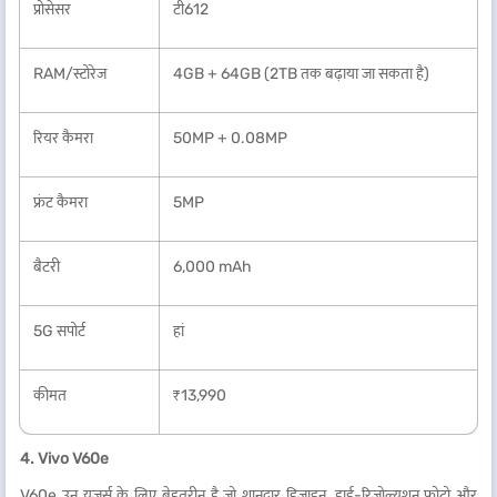
प्रोसेसर
टी612
RAM/स्टोरेज
4GB + 64GB (2TB तक बढ़ाया जा सकता है)
रियर कैमरा
50MP + 0.08MP
फ्रंट कैमरा
5MP
बैटरी
6,000 mAh
5G सपोर्ट
हां
कीमत
₹13,990
4. Vivo V60e
V60e उन यूज़र्स के लिए बेहतरीन है जो शानदार डिज़ाइन, हाई-रिज़ोल्यूशन फोटो और