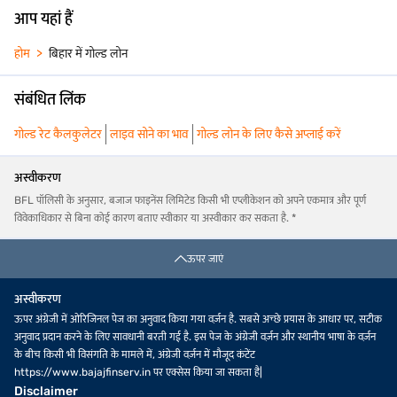
आप यहां हैं
होम
बिहार में गोल्ड लोन
संबंधित लिंक
गोल्ड रेट कैलकुलेटर
लाइव सोने का भाव
गोल्ड लोन के लिए कैसे अप्लाई करें
अस्वीकरण
BFL पॉलिसी के अनुसार, बजाज फाइनेंस लिमिटेड किसी भी एप्लीकेशन को अपने एकमात्र और पूर्ण
विवेकाधिकार से बिना कोई कारण बताए स्वीकार या अस्वीकार कर सकता है. *
ऊपर जाएं
अस्वीकरण
ऊपर अंग्रेजी में ओरिजिनल पेज का अनुवाद किया गया वर्ज़न है. सबसे अच्छे प्रयास के आधार पर, सटीक
अनुवाद प्रदान करने के लिए सावधानी बरती गई है. इस पेज के अंग्रेजी वर्ज़न और स्थानीय भाषा के वर्ज़न
के बीच किसी भी विसंगति के मामले में, अंग्रेजी वर्ज़न में मौजूद कंटेंट
https://www.bajajfinserv.in पर एक्सेस किया जा सकता है|
Disclaimer