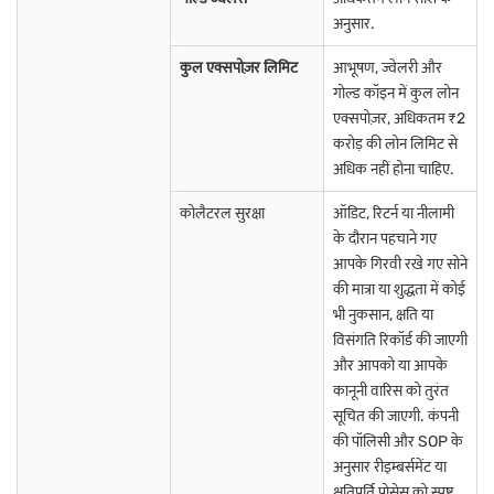
भारत के सभी राज्यों और केंद्र शासित प्रदेशों में गोल्ड लोन के बारे में
अनुसार.
अधिक जानें
कुल एक्सपोज़र लिमिट
आभूषण, ज्वेलरी और
गोल्ड कॉइन में कुल लोन
आंध्र प्रदेश में गोल्ड लोन
गुजरात में गोल्ड लोन
महाराष्ट्र में गोल्ड लोन
एक्सपोज़र, अधिकतम ₹2
करोड़ की लोन लिमिट से
चंडीगढ़ में गोल्ड लोन
कर्नाटक में गोल्ड लोन
मणिपुर में गोल्ड लोन
अधिक नहीं होना चाहिए.
गोवा में गोल्ड लोन
केरल में गोल्ड लोन
गुजरात में गोल्ड लोन
कोलैटरल सुरक्षा
ऑडिट, रिटर्न या नीलामी
के दौरान पहचाने गए
पुडुचेरी में गोल्ड लोन
दिल्ली में गोल्ड लोन
तमिलनाडु में गोल्ड लोन
आपके गिरवी रखे गए सोने
की मात्रा या शुद्धता में कोई
अन्य शहरों में गोल्ड लोन के बारे में अधिक जानें
भी नुकसान, क्षति या
विसंगति रिकॉर्ड की जाएगी
और आपको या आपके
भिवंडी में गोल्ड लोन
बीकानेर में गोल्ड लोन
बेलगाम में गोल्ड लोन
कानूनी वारिस को तुरंत
सूचित की जाएगी. कंपनी
ठाणे में गोल्ड लोन
होसुर में गोल्ड लोन
भीमावरम में गोल्ड लोन
की पॉलिसी और SOP के
अनुसार रीइम्बर्समेंट या
गोरखपुर में गोल्ड लोन
नेल्लोर में गोल्ड लोन
पांडिचेरी में गोल्ड लोन
क्षतिपूर्ति प्रोसेस को स्पष्ट