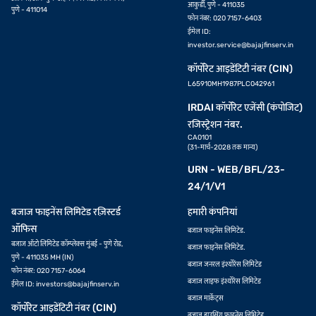
आकुर्डी, पुणे - 411035
पुणे - 411014
फोन नंबर: 020 7157-6403
ईमेल ID:
investor.service@bajajfinserv.in
कॉर्पोरेट आइडेंटिटी नंबर (CIN)
L65910MH1987PLC042961
IRDAI कॉर्पोरेट एजेंसी (कंपोजिट)
रजिस्ट्रेशन नंबर.
CA0101
(31-मार्च-2028 तक मान्य)
URN - WEB/BFL/23-
24/1/V1
बजाज फाइनेंस लिमिटेड रज़िस्टर्ड
हमारी कंपनियां
ऑफिस
बजाज फाइनेंस लिमिटेड.
बजाज ऑटो लिमिटेड कॉम्प्लेक्स मुंबई - पुणे रोड,
बजाज फाइनेंस लिमिटेड.
पुणे - 411035 MH (IN)
बजाज जनरल इंश्योरेंस लिमिटेड
फोन नंबर: 020 7157-6064
बजाज लाइफ इंश्योरेंस लिमिटेड
ईमेल ID:
investors@bajajfinserv.in
बजाज मार्केट्स
कॉर्पोरेट आइडेंटिटी नंबर (CIN)
बजाज हाउसिंग फाइनेंस लिमिटेड.