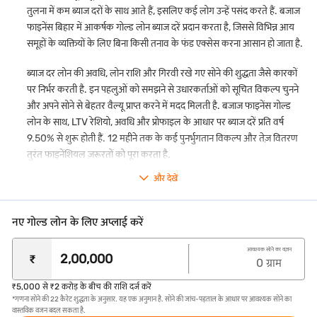
पुनर्भुगतान कर सकते हैं और अपनी लोन अवधि समाप्त होने से पहले अपनी गोल्ड
तुलना में कम ब्याज दरों के साथ आते हैं, इसलिए कई लोग उन्हें पसंद करते हैं. बजाज
ज्वेलरी का एक हिस्सा वापस ले सकते हैं.
फाइनेंस बिहार में आकर्षक गोल्ड लोन ब्याज दरें प्रदान करता है, जिससे विभिन्न आय
समूहों के व्यक्तियों के लिए बिना किसी तनाव के फंड एक्सेस करना आसान हो जाता है.
कोई पार्ट-प्री-पेमेंट या फोरक्लोज़र शुल्क नहीं*
अपने लोन का एक हिस्सा पहले ही चुकाएं या बिना किसी अतिरिक्त लागत के पूरी
ब्याज दर लोन की अवधि, लोन राशि और गिरवी रखे गए सोने की शुद्धता जैसे कारकों
राशि का भुगतान करें.
पर निर्भर करती है. इन पहलुओं को समझने से उधारकर्ताओं को सूचित विकल्प चुनने
पारदर्शी मूल्यांकन
और अपने सोने से बेहतर वैल्यू प्राप्त करने में मदद मिलती है. बजाज फाइनेंस गोल्ड
यह सुनिश्चित करने के लिए कि आपको अपने सोने के लिए सर्वश्रेष्ठ वैल्यू मिलती है,
लोन के साथ, LTV रेशियो, अवधि और प्रोफाइल के आधार पर ब्याज दरें प्रति वर्ष
हम अपनी सभी शाखा में टॉप क्वालिटी कैरेट मीटर का उपयोग करते हैं.
9.50% से शुरू होती हैं. 12 महीने तक के कई पुनर्भुगतान विकल्प और तेज़ वितरण
गोल्ड का मुफ्त इंश्योरेंस
तुरंत फाइनेंशियल ज़रूरतों को पूरा करता है.
हमारा फ्री बीमा हमारी कस्टडी में होने पर आपकी गोल्ड ज्वेलरी की चोरी या नुकसान
के खिलाफ कवर करता है.
और देखें
सुविधाजनक पुनर्भुगतान विकल्प
हम कई पुनर्भुगतान विकल्प प्रदान करते हैं, जहां आप अपनी सुविधा के अनुसार
नए गोल्ड लोन के लिए अप्लाई करें
मासिक, द्वि-मासिक, त्रैमासिक, अर्ध-वार्षिक या वार्षिक आधार पर ब्याज का
भुगतान करने का विकल्प चुन सकते हैं. कृपया ध्यान दें कि मूल राशि और लंबित
आवश्यक सोने का वज़न
ब्याज, अगर कोई हो, लोन मेच्योरिटी के समय भुगतान के लिए देय होगा.
₹
0
ग्राम
आसान एप्लीकेशन प्रोसेस
₹5,000 से ₹2 करोड़ के बीच की राशि दर्ज करें
गोल्ड लोन के लिए ऑनलाइन अप्लाई करें. जब आप अपने शहर में हमारी
गोल्ड
*गणना सोने की 22 कैरेट शुद्धता के अनुसार. यह एक अनुमान है. सोने की जांच-पड़ताल के आधार पर आवश्यक सोने का
लोन ब्रांच
में जाएंगे, तो हमारे ग्राहक प्रतिनिधि आपकी एप्लीकेशन में आपकी मदद
वास्तविक वजन बदल सकता है.