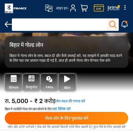
साइन इन
ओवरव्यू
फीस और शुल्क
योग्यता
आवेदन कैसे करें
बिहार में गोल्ड लोन
बिहार में गोल्ड लोन के लाभ, ब्याज दरें और कैसे अप्लाई करें, यह समझने में आपकी मदद करने
के लिए यहां एक आसान गाइड दी गई है. आज ही अपनी गोल्ड लोन योग्यता चेक करें!
कैलकुलेटर
FAQs
विशेषताएं
वीडियो
रु. 5,000 - ₹ 2 करोड़
लोन ब्याज की गणना करें
यहां क्लिक करें
बिहार में नज़दीकी गोल्ड लोन ब्रांच खोजने के लिए,
गोल्ड लोन के लिए पूछताछ करें
फोन और OTP दर्ज करें | चेक करें कि आपको कितनी राशि मिल सकती है | तुरंत पैसे के लिए अप्लाई करें