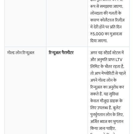
मुज़फ्फरनगर में गोल्ड लोन
सिकर में गोल्ड लोन
रूप से समझाया जाएगा.
वाराणसी में गोल्ड लोन
लोनदाता की गलती के
अमरावती में गोल्ड लोन
अमलापुरम में गोल्ड लोन
कोट्टायम में गोल्ड लोन
कारण कोलैटरल रिलीज़
में देरी होने पर प्रति दिन
डिंडीगुल में गोल्ड लोन
अनाकापल्ले में गोल्ड लोन
जमशेदपुर में गोल्ड लोन
₹5,000 का मुआवज़ा
दिया जाएगा.
गुलबर्गा में गोल्ड लोन
अनंतपुर में गोल्ड लोन
इलाहाबाद में गोल्ड लोन
गोल्ड लोन रिन्यूअल
रिन्यूअल पैरामीटर
अगर यह स्टैंडर्ड स्टेटस में
और अनुमति प्राप्त LTV
लिमिट के भीतर रहता है,
तो आप मेच्योरिटी से पहले
अपने गोल्ड लोन के
रिन्यूअल का अनुरोध कर
सकते हैं. यह सुविधा
केवल मौजूदा ग्राहक के
लिए उपलब्ध है. बुलेट
पुनर्भुगतान लोन के लिए,
अर्जित ब्याज का भुगतान
किया जाना चाहिए.