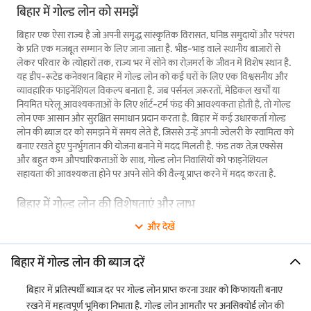
बिहार में गोल्ड लोन को समझें
बिहार एक ऐसा राज्य है जो अपनी समृद्ध सांस्कृतिक विरासत, घनिष्ठ समुदायों और परंपरा
के प्रति एक मजबूत सम्मान के लिए जाना जाता है. भीड़-भाड़ वाले स्थानीय बाजारों से
लेकर परिवार के त्योहारों तक, राज्य भर में सोने का रोज़मर्रा के जीवन में विशेष स्थान है.
यह डीप-रूटेड कनेक्शन बिहार में गोल्ड लोन को कई घरों के लिए एक विश्वसनीय और
व्यावहारिक फाइनेंशियल विकल्प बनाता है. जब पर्सनल ज़रूरतों, मेडिकल खर्चों या
नियमित घरेलू आवश्यकताओं के लिए शॉर्ट-टर्म फंड की आवश्यकता होती है, तो गोल्ड
लोन एक आसान और सुरक्षित समाधान प्रदान करता है. बिहार में कई उधारकर्ता गोल्ड
लोन की ब्याज दर को समझने में समय लेते हैं, जिससे उन्हें अपनी ज्वेलरी के स्वामित्व को
बनाए रखते हुए पुनर्भुगतान की योजना बनाने में मदद मिलती है. फंड तक तेज़ एक्सेस
और बहुत कम औपचारिकताओं के साथ, गोल्ड लोन निवासियों को फाइनेंशियल
सहायता की आवश्यकता होने पर अपने सोने की वैल्यू प्राप्त करने में मदद करता है.
बिहार में गोल्ड लोन की विशेषताएं और लाभ
और देखें
बिहार में गोल्ड लोन विभिन्न फाइनेंशियल ज़रूरतों को पूरा करने के लिए डिज़ाइन की गई
विशेषताओं के साथ आते हैं. बजाज फाइनेंस गोल्ड लोन तेज़ फंड, आसान प्रोसेसिंग और
आकर्षक ब्याज दरें प्रदान करता है. हमारे गोल्ड लोन की प्रमुख विशेषताओं पर एक नज़र
बिहार में गोल्ड लोन की ब्याज दरें
डालें:
बिहार में प्रतिस्पर्धी ब्याज दर पर गोल्ड लोन प्राप्त करना उधार को किफायती बनाए
पार्ट-रिलीज़ सुविधा
हमारी
गोल्ड लोन पार्ट रिलीज़ सुविधा
के साथ, आप अपने लोन के एक हिस्से का
रखने में महत्वपूर्ण भूमिका निभाता है. गोल्ड लोन आमतौर पर अनसिक्योर्ड लोन की