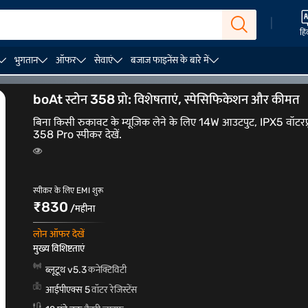
|
हिं
भुगतान
ऑफर
सेवाएं
बजाज फाइनेंस के बारे में
TV स्पीकर बार
boAt स्टोन 358 प्रो: विशेषताएं, स्पेसिफिकेशन और कीमत
बिना किसी रुकावट के म्यूज़िक लेने के लिए 14W आउटपुट, IPX5 वॉटरप्रू
358 Pro स्पीकर देखें.
स्पीकर के लिए EMI शुरू
₹830
/महीना
लोन ऑफर देखें
मुख्य विशिष्टताएं
ब्लूटूथ v5.3
कनेक्टिविटी
आईपीएक्स 5
वॉटर रेजिस्टेंस