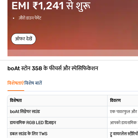
EMI ₹1,241 से शुरू
ज़ीरो डाउन पेमेंट
ऑफर देखें
boAt स्टोन 358 के फीचर्स और स्पेसिफिकेशन
विशेषताएं
विशेष बातें
विशेषता
विवरण
boAt सिग्नेचर साउंड
एक पावरफुल और इम
डायनामिक RGB LED डिज़ाइन
आपको डायनामिक लाइ
डबल साउंड के लिए TWS
ट्रू वायरलेस स्टीर