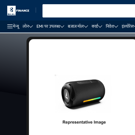
|
मेन्यू
लोन
EMI पर उपलब्ध
बजाज मॉल
कार्ड
निवेश
इंश्योरेंस
₹3,000 के अंदर स्पीकर
होम थिएटर स्पीकर
साउंडबार के लाभ