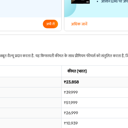
आसान EMI पर अपना प
अधिक जानें
अभी लें
े लिए मजबूत वैल्यू प्रदान करता है. यह किफायती कीमत के साथ प्रीमियम फीचर्स को संतुलित करता
कीमत (भारत)
₹23,858
₹39,999
₹51,999
₹26,999
₹10,939