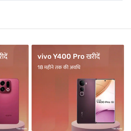
ें
BFL500 कोड का उपयोग ...
₹500 का सीधा कैशबैक पाएं*