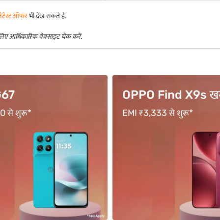
ेटेस्ट ऑफर
भी देख सकते हैं.
 लिए आधिकारिक वेबसाइट चेक करें
.
ind X9s खरीदें
vivo Y400 Pro खरीद
 से शुरू*
18 महीने तक की अवधि