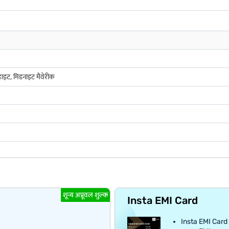
व्हाइट, मिडनाइट मैवेरीक
शून्य अप्रूवल शुल्क
Insta EMI Card
Insta EMI Card क