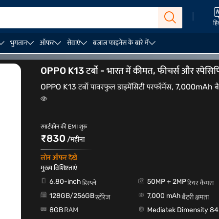
|
हिं
भुगतान
ऑफर
सेवाएं
बजाज फाइनेंस के बारे में
G
OPPO Reno14 Pro 5G
OPPO K13 टर्बो - भारत में कीमत, फीचर्स और स्पेस
OPPO K13 टर्बो पावरफुल डाइमेंसिटी परफॉर्मेंस, 7,000mAh बैटरी
स्मार्टफोन की EMI शुरू
₹830
/महीना
लोन ऑफर देखें
मुख्य विशिष्टताएं
6.80-inch
50MP + 2MP
डिस्प्ले
रियर कैमरा
128GB/256GB
7,000 mAh
स्टोरेज
बैटरी क्षमता
8GB
RAM
Mediatek Dimensity 8