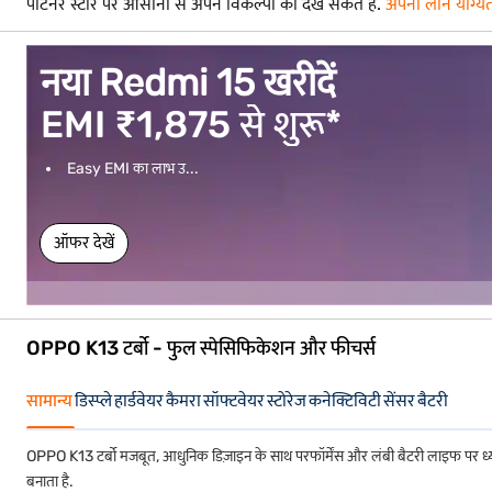
पार्टनर स्टोर पर आसानी से अपने विकल्पों को देख सकते हैं.
अपनी लोन योग्यत
नया Redmi 15 खरीदें
EMI ₹1,875 से शुरू*
Easy EMI का लाभ उ...
ऑफर देखें
OPPO K13 टर्बो - फुल स्पेसिफिकेशन और फीचर्स
सामान्य
डिस्प्ले
हार्डवेयर
कैमरा
सॉफ्टवेयर
स्टोरेज
कनेक्टिविटी
सेंसर
बैटरी
OPPO K13 टर्बो मजबूत, आधुनिक डिज़ाइन के साथ परफॉर्मेंस और लंबी बैटरी लाइफ पर ध्यान क
बनाता है.