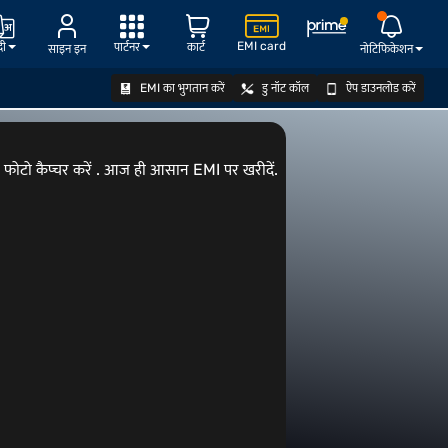
EMI card
दी
पार्टनर
कार्ट
साइन इन
नोटिफिकेशन
EMI का भुगतान करें
डु नॉट कॉल
ऐप डाउनलोड करें
ऑफर देखें
फोटो कैप्चर करें . आज ही आसान EMI पर खरीदें.