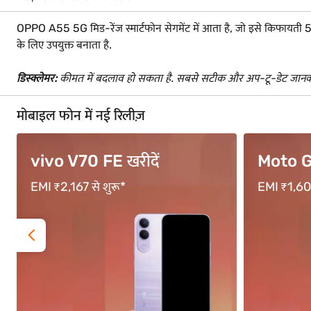
OPPO A55 5G मिड-रेंज स्मार्टफोन सेगमेंट में आता है, जो इसे किफायती 5G क
के लिए उपयुक्त बनाता है.
डिस्क्लेमर:
कीमत में बदलाव हो सकता है. सबसे सटीक और अप-टू-डेट जानका
मोबाइल फोन में नई रिलीज़
Moto G67
OPPO F
EMI ₹1,600 से शुरू*
EMI ₹3,333