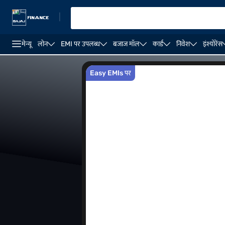
|
मेन्यू
लोन
EMI पर उपलब्ध
बजाज मॉल
कार्ड
निवेश
इंश्योरेंस
OPPO A76
OPPO A75
OPPO A77
OPPO A78
Easy EMIs पर