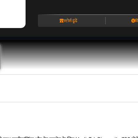
स्टोर्स ढूंढें
व