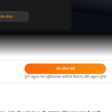
िशेष ऑफर
लोन ऑफर देखें
तुरंत अप्रूवल पाएं | सुविधाजनक अवधि के विकल्प | ज़ीरो अप्रूवल शुल्क