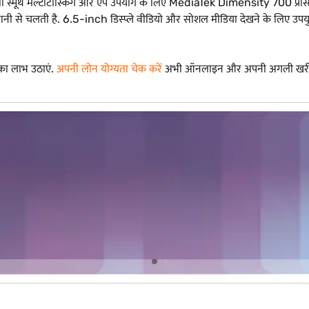
, जो स्मूथ मल्टीटास्किंग और ऐप उपयोग के लिए MediaTek Dimensity 700 प
सानी से चलती है. 6.5-inch डिस्प्ले वीडियो और सोशल मीडिया देखने के लिए उ
का लाभ उठाएं.
अपनी लोन योग्यता चेक करें
अभी ऑनलाइन और अपनी अगली खरीद 