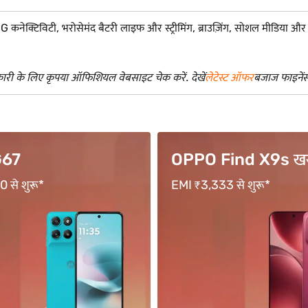
नेक्टिविटी, भरोसेमंद बैटरी लाइफ और स्ट्रीमिंग, ब्राउज़िंग, सोशल मीडिया और कैजु
री के लिए कृपया ऑफिशियल वेबसाइट चेक करें. देखें
लेटेस्ट ऑफर
बजाज फाइनेंस स
ind X9s खरीदें
vivo Y400 Pro खरीद
 से शुरू*
18 महीने तक की अवधि