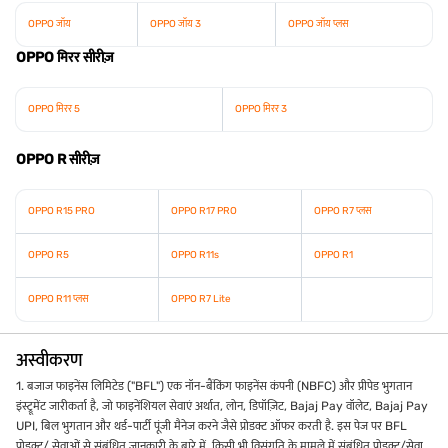
OPPO जॉय
OPPO जॉय 3
OPPO जॉय प्लस
OPPO मिरर सीरीज़
OPPO मिरर 5
OPPO मिरर 3
OPPO R सीरीज़
OPPO R15 PRO
OPPO R17 PRO
OPPO R7 प्लस
OPPO R5
OPPO R11s
OPPO R1
OPPO R11 प्लस
OPPO R7 Lite
अस्वीकरण
1. बजाज फाइनेंस लिमिटेड ("BFL") एक नॉन-बैंकिंग फाइनेंस कंपनी (NBFC) और प्रीपेड भुगतान
इंस्ट्रूमेंट जारीकर्ता है, जो फाइनेंशियल सेवाएं अर्थात, लोन, डिपॉज़िट, Bajaj Pay वॉलेट, Bajaj Pay
UPI, बिल भुगतान और थर्ड-पार्टी पूंजी मैनेज करने जैसे प्रोडक्ट ऑफर करती है. इस पेज पर BFL
प्रोडक्ट/ सेवाओं से संबंधित जानकारी के बारे में, किसी भी विसंगति के मामले में संबंधित प्रोडक्ट/सेवा