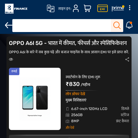
साइन इन
OPPO A6
OPPO A6 मैक्स
Oppo A6 Pro
OPPO A5 एनर्जी
OPPO A6I 5G - भारत में कीमत, फीचर्स और स्पेसिफिकेशन
OPPO A6I के बारे में सब कुछ पढ़ें और बजाज फाइनेंस के साथ आसान EMI पर इसे प्राप्त करें.
रुमर्ड
स्मार्टफोन के लिए EMI शुरू
₹830
/महीना
लोन ऑफर देखें
मुख्य विशिष्टताएं
6.67-inch 120Hz LCD
डिस्प्ले
256GB
स्टोरेज
8MP
फ्रंट कैमरा
और देखें