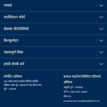
भाषाएं
एप्लीकेशन फॉर्म
प्रोडक्ट पोर्टफोलियो
कैलकुलेटर
महत्वपूर्ण लिंक
हमसे संपर्क करें
कॉर्पोरेट ऑफिस
बजाज फाइनेंस लिमिटेड रज़िस्टर्ड
6th फ्लोर बजाज फाइनेंस लिमिटेड कॉर्पोरेट
ऑफिस
ऑफिस, ऑफ पुणे-अहमदनगर रोड, विमान नगर,
आकुर्डी, पुणे - 411035
पुणे - 411014
फोन नं.: 020 7157-6403
ईमेल ID:
investor.service@bajajfinserv.in