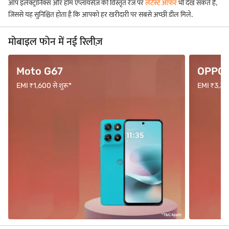
आप इलेक्ट्रॉनिक्स और होम एप्लायंसेज़ की विस्तृत रेंज पर
लेटेस्ट ऑफर
भी देख सकते हैं,
जिससे यह सुनिश्चित होता है कि आपको हर खरीदारी पर सबसे अच्छी डील मिले.
मोबाइल फोन में नई रिलीज़
Moto G67
OPPO F
EMI ₹1,600 से शुरू*
EMI ₹3,333 