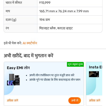
भारत में कीमत
₹15,999
माप
165.71 mm x 76.24 mm x 7.99 mm
वज़न (g)
194 ग्राम
रंग
मिडनाइट ब्लैक, क्लाउड व्हाइट
इसे भी चेक करें:
AI स्मार्टफोन
अभी खरीदें, बाद में भुगतान करें
शून्य अप्रूवल शुल्क
Insta EM
Easy EMI लोन
अपनी लोन एप्लीकेशन पर तुरंत मंज़ूरी प्राप्त करें
आपके चुने गए प्रोडक्ट के लिए कस्टमाइज़्ड लोन प्लान
अधिक जानें
अभी लें
अधिक जानें