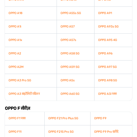
OPPO A18
OPPO A55s 5G
OPPO A91
OPPO A1i
OPPO A57
OPPO A93s 5G
OPPO A1x
OPPO A57s
OPPO A95 4G
OPPO A2
OPPO A58 5G
OPPO A96
OPPO A2M
OPPO A59 5G
OPPO A97 5G
OPPO A3 Pro 5G
OPPO A5s
OPPO A98 5G
OPPO A3 वाइटैलिटी एडिशन
OPPO A60 5G
OPPO A3i प्लस
OPPO F सीरीज़
OPPO F1 प्लस
OPPO F21 Pro Plus 5G
OPPO F9
OPPO F11
OPPO F21S Pro 5G
OPPO F9 Pro खरीदें