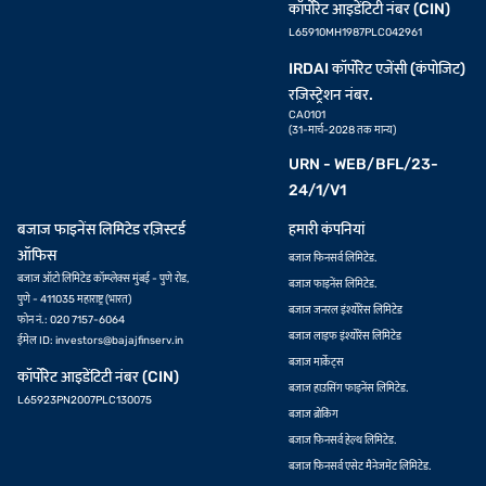
कॉर्पोरेट आइडेंटिटी नंबर (CIN)
L65910MH1987PLC042961
IRDAI कॉर्पोरेट एजेंसी (कंपोजिट)
रजिस्ट्रेशन नंबर.
CA0101
(31-मार्च-2028 तक मान्य)
URN - WEB/BFL/23-
24/1/V1
बजाज फाइनेंस लिमिटेड रज़िस्टर्ड
हमारी कंपनियां
ऑफिस
बजाज फिनसर्व लिमिटेड.
बजाज ऑटो लिमिटेड कॉम्प्लेक्स मुंबई - पुणे रोड,
बजाज फाइनेंस लिमिटेड.
पुणे - 411035 महाराष्ट्र (भारत)
बजाज जनरल इंश्योरेंस लिमिटेड
फोन नं.: 020 7157-6064
बजाज लाइफ इंश्योरेंस लिमिटेड
ईमेल ID:
investors@bajajfinserv.in
बजाज मार्केट्स
कॉर्पोरेट आइडेंटिटी नंबर (CIN)
बजाज हाउसिंग फाइनेंस लिमिटेड.
L65923PN2007PLC130075
बजाज ब्रोकिंग
बजाज फिनसर्व हेल्थ लिमिटेड.
बजाज फिनसर्व एसेट मैनेजमेंट लिमिटेड.