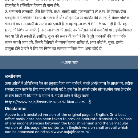
डॉक्यूमेंट में उल्लिखित विवरण ही मान्य होंगे.
2. अन्य सभी जानकारी, जैसे कि फोटो, तथ्य, आंकड़े आदि ("जानकारी") जो BFL के प्रोडक्ट/सेवा
डॉक्यूमेंट में उल्लिखित विवरण के अलावा हैं और जो इस पेज पर प्रदर्शित की जा रही हैं, केवल पब्लिक
डोमेन से प्राप्त जानकारी के सारांश को दर्शाती है. बताई गई जानकारी BFL के पास नहीं है और यह
BFL की विशेष जानकारी है. उक्त जानकारी को अपडेट करने में अनजाने में गलतियां या टाइपोग्राफिकल
एरर या देरी हो सकती है. इसलिए, यूज़र को सलाह दी जाती है कि वे पूरी जानकारी की जांच करके
स्वतंत्र रूप से जांच करें, जिसमें विशेषज्ञों से परामर्श करना शामिल है, अगर कोई हो. यूज़र, इसके
उपयुक्त होने के बारे में लिए गए निर्णय का एकमात्र मालिक होगा, अगर कोई हो.
ऊपर जाएं
अस्वीकरण
ऊपर अंग्रेजी में ओरिजिनल पेज का अनुवाद किया गया वर्ज़न है. सबसे अच्छे प्रयास के आधार पर, सटीक
अनुवाद प्रदान करने के लिए सावधानी बरती गई है. इस पेज के अंग्रेजी वर्ज़न और स्थानीय भाषा के वर्ज़न
के बीच किसी भी विसंगति के मामले में, अंग्रेजी वर्ज़न में मौजूद कंटेंट
https://www.bajajfinserv.in पर एक्सेस किया जा सकता है|
Disclaimer
Above is a translated version of the original page in English. On a best
effort basis, care has been taken to provide accurate translation. In case
of any inconsistencies between the English version and the vernacular
version of this page, the contents in English version shall prevail which
can be accessed on https://www.bajajfinserv.in/.