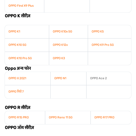
OPPO Find X9 Plus
OPPO K सीरीज़
OPPO K1
OPPO K10x 5G
OPPO K5
OPPO K10 5G
OPPO K12x
OPPO K9 Pro 5G
OPPO K10 Pro 5G
OPPO K3
Oppo अन्य फोन
OPPO X 2021
OPPO N1
OPPO Ace 2
OPPO नियो 7
OPPO R सीरीज़
OPPO R15 PRO
OPPO Reno 11 5G
OPPO R17 PRO
OPPO जॉय सीरीज़