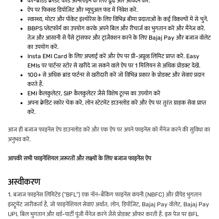
को-ब्रांडेड क्रेडिट कार्ड ऑनलाइन के लिए ढूंढें और आवेदन करें.
ऐप पर फिक्स्ड डिपॉज़िट और म्यूचुअल फंड में निवेश करें.
स्वास्थ्य, मोटर और पॉकेट इंश्योरेंस के लिए विभिन्न बीमा प्रदाताओं के कई विकल्पों में से चुनें.
BBPS प्लेटफॉर्म का उपयोग करके अपने बिल और रीचार्ज का भुगतान करें और मैनेज करें.
तेज़ और आसानी से पैसे ट्रांसफर और ट्रांज़ैक्शन करने के लिए Bajaj Pay और बजाज वॉलेट
का उपयोग करें.
Insta EMI Card के लिए अप्लाई करें और ऐप पर प्री-अप्रूव्ड लिमिट प्राप्त करें. Easy
EMIs पर पार्टनर स्टोर से खरीदे जा सकने वाले ऐप पर 1 मिलियन से अधिक प्रोडक्ट देखें.
100+ से अधिक ब्रांड पार्टनर से खरीदारी करें जो विभिन्न प्रकार के प्रोडक्ट और सेवाएं प्रदान
करते हैं.
EMI कैलकुलेटर, SIP कैलकुलेटर जैसे विशेष टूल्स का उपयोग करें
अपना क्रेडिट स्कोर चेक करें, लोन स्टेटमेंट डाउनलोड करें और ऐप पर तुरंत ग्राहक सेवा प्राप्त
करें.
आज ही बजाज फाइनेंस ऐप डाउनलोड करें और एक ऐप पर अपने फाइनेंस को मैनेज करने की सुविधा का
अनुभव करें.
आपकी सभी फाइनेंशियल ज़रूरतों और लक्ष्यों के लिए बजाज फाइनेंस ऐप
अस्वीकरण
1. बजाज फाइनेंस लिमिटेड ("BFL") एक नॉन-बैंकिंग फाइनेंस कंपनी (NBFC) और प्रीपेड भुगतान
इंस्ट्रूमेंट जारीकर्ता है, जो फाइनेंशियल सेवाएं अर्थात, लोन, डिपॉज़िट, Bajaj Pay वॉलेट, Bajaj Pay
UPI, बिल भुगतान और थर्ड-पार्टी पूंजी मैनेज करने जैसे प्रोडक्ट ऑफर करती है. इस पेज पर BFL