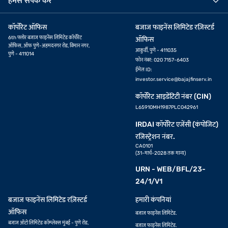
हमसे संपर्क करें
कॉर्पोरेट ऑफिस
बजाज फाइनेंस लिमिटेड रज़िस्टर्ड
6th फ्लोर बजाज फाइनेंस लिमिटेड कॉर्पोरेट
ऑफिस
ऑफिस, ऑफ पुणे-अहमदनगर रोड, विमान नगर,
आकुर्डी, पुणे - 411035
पुणे - 411014
फोन नंबर: 020 7157-6403
ईमेल ID:
investor.service@bajajfinserv.in
कॉर्पोरेट आइडेंटिटी नंबर (CIN)
L65910MH1987PLC042961
IRDAI कॉर्पोरेट एजेंसी (कंपोजिट)
रजिस्ट्रेशन नंबर.
CA0101
(31-मार्च-2028 तक मान्य)
URN - WEB/BFL/23-
24/1/V1
बजाज फाइनेंस लिमिटेड रज़िस्टर्ड
हमारी कंपनियां
ऑफिस
बजाज फाइनेंस लिमिटेड.
बजाज ऑटो लिमिटेड कॉम्प्लेक्स मुंबई - पुणे रोड,
बजाज फाइनेंस लिमिटेड.