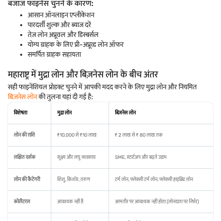
बजाज फाइनेंस चुनने के कारण:
आसान ऑनलाइन एप्लीकेशन
पारदर्शी शुल्क और ब्याज दरें
तेज़ लोन अप्रूवल और डिस्बर्सल
योग्य ग्राहक के लिए प्री-अप्रूव्ड लोन ऑफर
समर्पित ग्राहक सहायता
महाराष्ट्र में मुद्रा लोन और बिज़नेस लोन के बीच अंतर
सही फाइनेंशियल प्रोडक्ट चुनने में आपकी मदद करने के लिए मुद्रा लोन और नियमित
बिज़नेस लोन
की तुलना यहां दी गई है:
विशेषता
मुद्रा लोन
बिज़नेस लोन
लोन की राशि
₹10,000 से ₹10 लाख
₹ 2 लाख से ₹ 80 लाख तक
लक्षित दर्शक
सूक्ष्म और लघु व्यवसाय
SME, स्टार्टअप और बढ़ते उद्यम
लोन की कैटेगरी
शिशु, किशोर, तरुण
टर्म लोन, फ्लेक्सी टर्म लोन, फ्लेक्सी हाइब्रिड लोन
कोलैटरल
आवश्यक नहीं है
आमतौर पर आवश्यक नहीं होता (लोनदाता पर निर्भर)