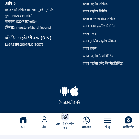
ऑफिस
बजाज फाइनेंस लिमिटेड.
बजाज ऑटो लिमिटेड कॉम्प्लेक्स मुंबई - पुणे रोड,
बजाज फाइनेंस लिमिटेड.
पुणे - 411035 MH (IN)
बजाज जनरल इंश्योरेंस लिमिटेड
फोन नंबर: 020 7157-6064
बजाज लाइफ इंश्योरेंस लिमिटेड
ईमेल ID:
investors@bajajfinserv.in
बजाज मार्केट्स
कॉर्पोरेट आइडेंटिटी नंबर (CIN)
बजाज हाउसिंग फाइनेंस लिमिटेड.
L65923PN2007PLC130075
बजाज ब्रोकिंग
बजाज फाइनेंस हेल्थ लिमिटेड.
बजाज फाइनेंस एसेट मैनेजमेंट लिमिटेड.
ऑफर देखें
ऐप डाउनलोड करें
© बजाज फाइनेंस लिमिटेड 2007-2026. सर्वाधिकार सुरक्षित.
QR को और स्कैन
होम
सेवा
Offers
मेन्यू
सर्विस चैट
करें