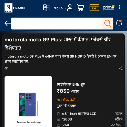
साइन इन
motorola G सीरीज़ मोबाइल फोन
₹20,000 के अंदर मोबाइल फोन
₹30,000 के
motorola moto G9 Plus: भारत में कीमत, फीचर्स और
विशेषताएं
motorola moto G9 Plus में 64MP क्वाड कैमरा और HDR10 डिस्प्ले है. आसान EMI पर
अपना स्मार्टफोन पाएं.
स्मार्टफोन पर EMIs शुरू
₹830
/महीना
लोन ऑफर देखें
मुख्य विशिष्टताएं
6.81-inch आईपीएस LCD
डिस्प्ले
128GB
स्टोरेज
16MP
फ्रंट कैमरा