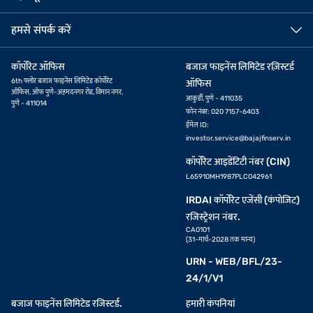
हमसे संपर्क करें
कॉर्पोरेट ऑफिस
बजाज फाइनेंस लिमिटेड रज़िस्टर्ड
6th फ्लोर बजाज फाइनेंस लिमिटेड कॉर्पोरेट
ऑफिस
ऑफिस, ऑफ पुणे-अहमदनगर रोड, विमान नगर,
आकुर्डी, पुणे - 411035
पुणे - 411014
फोन नंबर: 020 7157-6403
ईमेल ID:
investor.service@bajajfinserv.in
कॉर्पोरेट आइडेंटिटी नंबर (CIN)
L65910MH1987PLC042961
IRDAI कॉर्पोरेट एजेंसी (कंपोजिट)
रजिस्ट्रेशन नंबर.
CA0101
(31-मार्च-2028 तक मान्य)
URN - WEB/BFL/23-
24/1/V1
बजाज फाइनेंस लिमिटेड रजिस्टर्ड.
हमारी कंपनियां