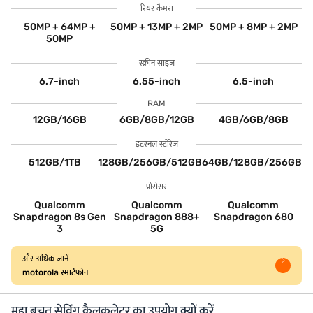
रियर कैमरा
50MP + 64MP +
50MP + 13MP + 2MP
50MP + 8MP + 2MP
50MP
स्क्रीन साइज़
6.7-inch
6.55-inch
6.5-inch
RAM
12GB/16GB
6GB/8GB/12GB
4GB/6GB/8GB
इंटरनल स्टोरेज
512GB/1TB
128GB/256GB/512GB
64GB/128GB/256GB
प्रोसेसर
Qualcomm
Qualcomm
Qualcomm
Snapdragon 8s Gen
Snapdragon 888+
Snapdragon 680
3
5G
और अधिक जानें
motorola स्मार्टफोन
महा बचत सेविंग कैलकुलेटर का उपयोग क्यों करें