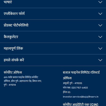
भाषाएं
एप्लीकेशन फॉर्म
प्रोडक्ट पोर्टफोलियो
कैलकुलेटर
महत्वपूर्ण लिंक
हमसे संपर्क करें
कॉर्पोरेट ऑफिस
बजाज फाइनेंस लिमिटेड रज़िस्टर्ड
6th फ्लोर बजाज फाइनेंस लिमिटेड कॉर्पोरेट
ऑफिस
ऑफिस, ऑफ पुणे-अहमदनगर रोड, विमान नगर,
आकुर्डी, पुणे - 411035
पुणे - 411014
फोन नंबर: 020 7157-6403
ईमेल ID:
investor.service@bajajfinserv.in
कॉर्पोरेट आइडेंटिटी नंबर (CIN)