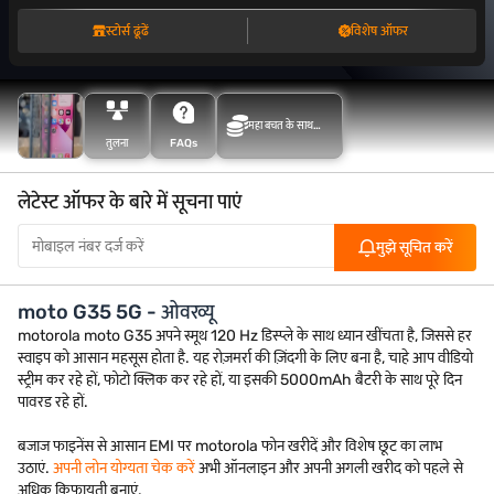
स्टोर्स ढूंढें
विशेष ऑफर
महा बचत के साथ
तुलना
FAQs
अधिक बचत करें
लेटेस्ट ऑफर के बारे में सूचना पाएं
मुझे सूचित करें
moto G35 5G - ओवरव्यू
motorola moto G35 अपने स्मूथ 120 Hz डिस्प्ले के साथ ध्यान खींचता है, जिससे हर
स्वाइप को आसान महसूस होता है. यह रोज़मर्रा की ज़िंदगी के लिए बना है, चाहे आप वीडियो
स्ट्रीम कर रहे हों, फोटो क्लिक कर रहे हों, या इसकी 5000mAh बैटरी के साथ पूरे दिन
पावरड रहे हों.
बजाज फाइनेंस से आसान EMI पर motorola फोन खरीदें और विशेष छूट का लाभ
उठाएं.
अपनी लोन योग्यता चेक करें
अभी ऑनलाइन और अपनी अगली खरीद को पहले से
अधिक किफायती बनाएं.