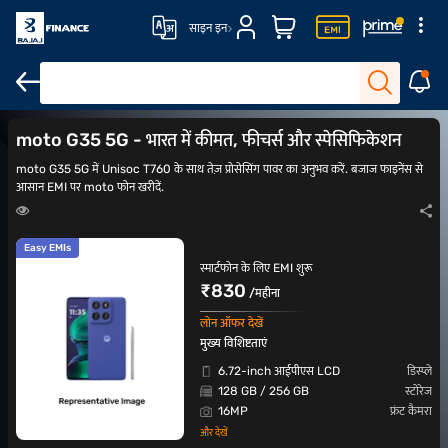
साइन इन
moto G35 5G के बारे में जानें
MOTO जी35 5जी
₹30,000 के अंदर मोबाइल
moto G35 5G - भारत में कीमत, फीचर्स और स्पेसिफिकेशन
moto G35 5G में Unisoc T760 के साथ तेज़ प्रोसेसिंग पावर का अनुभव करें. बजाज फाइनेंस से
आसान EMI पर moto फोन खरीदें.
Easy EMIs
स्मार्टफोन के लिए EMI शुरू
₹830
/महीना
लोन ऑफर देखें
मुख्य विशिष्टताएं
6.72-inch आईपीएस LCD
डिस्प्ले
128 GB / 256 GB
स्टोरेज
16MP
फ्रंट कैमरा
और देखें