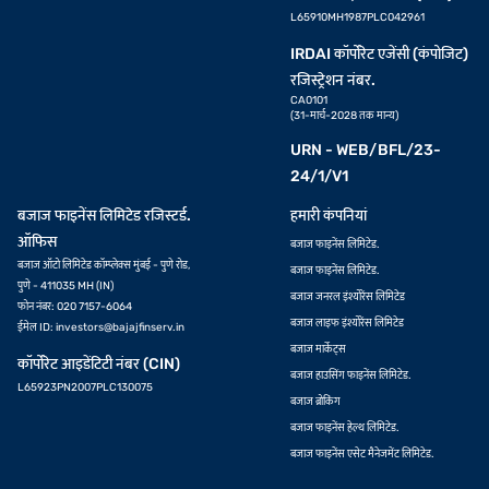
L65910MH1987PLC042961
IRDAI कॉर्पोरेट एजेंसी (कंपोजिट)
रजिस्ट्रेशन नंबर.
CA0101
(31-मार्च-2028 तक मान्य)
URN - WEB/BFL/23-
24/1/V1
बजाज फाइनेंस लिमिटेड रजिस्टर्ड.
हमारी कंपनियां
ऑफिस
बजाज फाइनेंस लिमिटेड.
बजाज ऑटो लिमिटेड कॉम्प्लेक्स मुंबई - पुणे रोड,
बजाज फाइनेंस लिमिटेड.
पुणे - 411035 MH (IN)
बजाज जनरल इंश्योरेंस लिमिटेड
फोन नंबर: 020 7157-6064
बजाज लाइफ इंश्योरेंस लिमिटेड
ईमेल ID:
investors@bajajfinserv.in
बजाज मार्केट्स
कॉर्पोरेट आइडेंटिटी नंबर (CIN)
बजाज हाउसिंग फाइनेंस लिमिटेड.
L65923PN2007PLC130075
बजाज ब्रोकिंग
बजाज फाइनेंस हेल्थ लिमिटेड.
बजाज फाइनेंस एसेट मैनेजमेंट लिमिटेड.