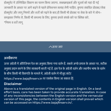
डॉक्यूमेंट में उल्लिखित विवरण का पालन किया जाएगा. सब्सक्राइबर्स और यूज़र्स को यहां दी गई
जानकारी के आधार पर आगे बढ़ने से पहले प्रोफेशनल सलाह लेनी चाहिए. कृपया संबंधित प्रोडक्ट/सेवा
डॉक्यूमेंट और लागू नियमों और शर्तों को पढ़ने के बाद ही किसी भी प्रोडक्ट या सेवा के बारे में सोच-
समझकर निर्णय लें. किसी भी समस्या के लिए, कृपया हमसे संपर्क करें पर क्लिक करें.
*नियम व शर्तें लागू
ऊपर जाएं
अस्वीकरण
ऊपर अंग्रेजी में ओरिजिनल पेज का अनुवाद किया गया वर्ज़न है. सबसे अच्छे प्रयास के आधार पर, सटीक
अनुवाद प्रदान करने के लिए सावधानी बरती गई है. इस पेज के अंग्रेजी वर्ज़न और स्थानीय भाषा के वर्ज़न
के बीच किसी भी विसंगति के मामले में, अंग्रेजी वर्ज़न में मौजूद कंटेंट
https://www.bajajfinserv.in पर एक्सेस किया जा सकता है|
Disclaimer
Above is a translated version of the original page in English. On a best
effort basis, care has been taken to provide accurate translation. In case
of any inconsistencies between the English version and the vernacular
version of this page, the contents in English version shall prevail which
can be accessed on https://www.bajajfinserv.in/.