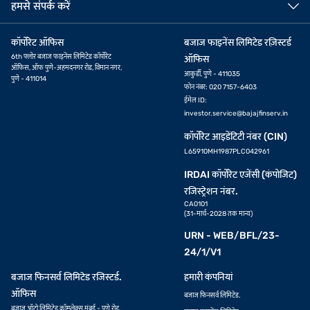
हमसे संपर्क करें
कॉर्पोरेट ऑफिस
बजाज फाइनेंस लिमिटेड रज़िस्टर्ड
6th फ्लोर बजाज फाइनेंस लिमिटेड कॉर्पोरेट
ऑफिस
ऑफिस, ऑफ पुणे-अहमदनगर रोड, विमान नगर,
आकुर्डी, पुणे - 411035
पुणे - 411014
फोन नंबर: 020 7157-6403
ईमेल ID:
investor.service@bajajfinserv.in
कॉर्पोरेट आइडेंटिटी नंबर (CIN)
L65910MH1987PLC042961
IRDAI कॉर्पोरेट एजेंसी (कंपोजिट)
रजिस्ट्रेशन नंबर.
CA0101
(31-मार्च-2028 तक मान्य)
URN - WEB/BFL/23-
24/1/V1
बजाज फिनसर्व लिमिटेड रजिस्टर्ड.
हमारी कंपनियां
ऑफिस
बजाज फिनसर्व लिमिटेड.
बजाज ऑटो लिमिटेड कॉम्प्लेक्स मुंबई - पुणे रोड,