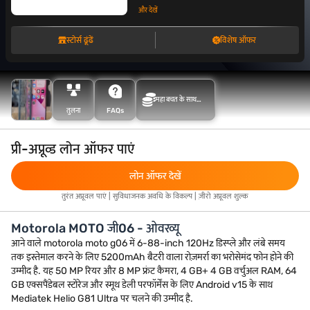
और देखें
स्टोर्स ढूंढें
विशेष ऑफर
महा बचत के साथ
तुलना
FAQs
अधिक बचत करें
प्री-अप्रूव्ड लोन ऑफर पाएं
लोन ऑफर देखें
तुरंत अप्रूवल पाएं | सुविधाजनक अवधि के विकल्प | ज़ीरो अप्रूवल शुल्क
Motorola MOTO जी06 - ओवरव्यू
आने वाले motorola moto g06 में 6-88-inch 120Hz डिस्प्ले और लंबे समय
तक इस्तेमाल करने के लिए 5200mAh बैटरी वाला रोज़मर्रा का भरोसेमंद फोन होने की
उम्मीद है. यह 50 MP रियर और 8 MP फ्रंट कैमरा, 4 GB+ 4 GB वर्चुअल RAM, 64
GB एक्सपैंडेबल स्टोरेज और स्मूथ डेली परफॉर्मेंस के लिए Android v15 के साथ
Mediatek Helio G81 Ultra पर चलने की उम्मीद है.