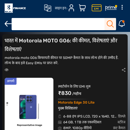
साइन इन
motorola G सीरीज़ मोबाइल फोन
₹20,000 के अंदर मोबाइल फोन
₹30,000 के
भारत में Motorola MOTO G06: की कीमत, विशेषताएं और
विशेषताएं
motorola moto G06 किफायती कीमत पर 50MP कैमरा के साथ लॉन्च होने की उम्मीद है.
लॉन्च के बाद इसे Easy EMIs पर प्राप्त करें.
आगामी
स्मार्टफोन के लिए EMI शुरू
₹830
/महीना
Motorola Edge 30 Lite
मुख्य विशिष्टताएं
6‐88 इंच IPS LCD, 720 x 1640, 120Hz
डिस्प्ले
64 GB, 1 TB तक एक्सपैंडेबल
स्टोरेज
8MP, 1080p वीडियो
फ्रंट कैमरा