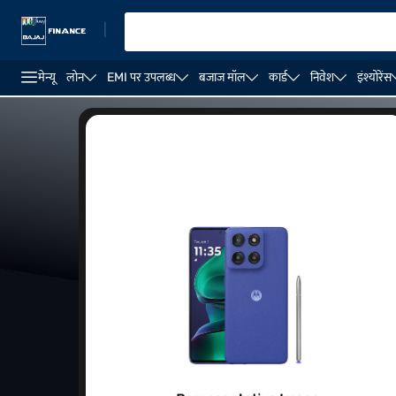
|
मेन्यू
लोन
EMI पर उपलब्ध
बजाज मॉल
कार्ड
निवेश
इंश्योरेंस
Motorola रेज़र 50 अल्ट्रा
Motorola रेजर 60
Motorola रेज