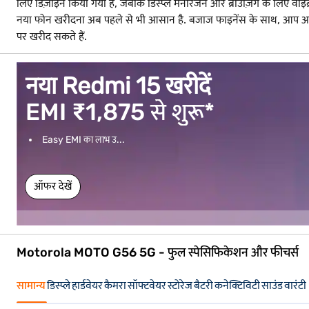
लिए डिज़ाइन किया गया है, जबकि डिस्प्ले मनोरंजन और ब्राउज़िंग के लिए वाइब्र
नया फोन खरीदना अब पहले से भी आसान है. बजाज फाइनेंस के साथ, आप अप
पर खरीद सकते हैं.
नया Redmi 15 खरीदें
EMI ₹1,875 से शुरू*
Easy EMI का लाभ उ...
ऑफर देखें
Motorola MOTO G56 5G - फुल स्पेसिफिकेशन और फीचर्स
सामान्य
डिस्प्ले
हार्डवेयर
कैमरा
सॉफ्टवेयर
स्टोरेज
बैटरी
कनेक्टिविटी
साउंड
वारंटी