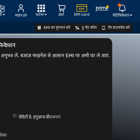
EMI card
दी
पार्टनर
कार्ट
साइन इन
नोटिफिकेशन
EMI का भुगतान करें
डु नॉट कॉल
ऐप डाउनलोड करें
ऑफर देखें
फिकेशन
 अनुभव लें. बजाज फाइनेंस से आसान EMI पर अभी घर ले जाएं.
ग्रेविटी ग्रे, इगुआना ग्रीन
कलर
रोसेसर