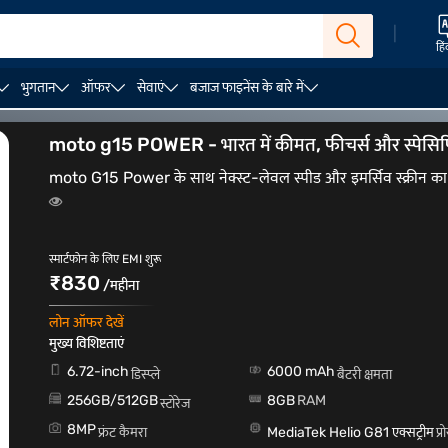
|
हिं
भुगतान
ऑफर
सेवाएं
बजाज फाइनेंस के बारे में
र 50
Motorola रेज़र 60 अल्ट्रा
moto g15 POWER - भारत में कीमत, फीचर्स और स्पेसि
moto G15 Power के साथ नेक्स्ट-लेवल स्पीड और इमर्सिव स्क्रीन का
स्मार्टफोन के लिए EMI शुरू
₹830
/महीना
लोन ऑफर देखें
मुख्य विशिष्टताएं
6.72-inch
6000 mAh
डिस्प्ले
बैटरी क्षमता
256GB/512GB
8GB
RAM
स्टोरेज
8MP
फ्रंट कैमरा
MediaTek Helio G81 एक्सट्रीम
प्