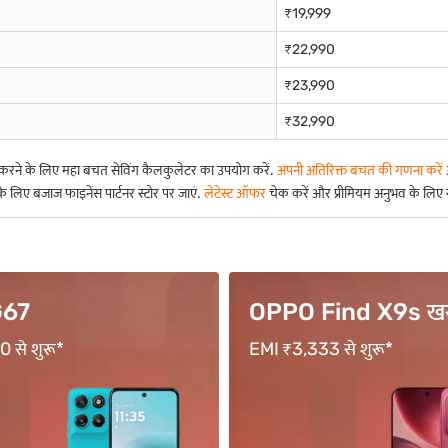
₹19,999
₹22,990
₹23,990
₹32,990
क करने के लिए महा बचत सेविंग कैलकुलेटर का उपयोग करें.
अपनी अतिरिक्त बचत की गणना करें
िए बजाज फाइनेंस पार्टनर स्टोर पर जाएं.
लेटेस्ट ऑफर
चेक करें और प्रीमियम अनुभव के लिए सर्वश्
ind X9s खरीदें
vivo Y400 Pro खरीद
 से शुरू*
18 महीने तक की अवधि