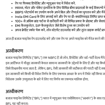
ऐप पर फिक्स्ड डिपॉज़िट और म्यूचुअल फंड में निवेश करें.
स्वास्थ्य, मोटर और पॉकेट इंश्योरेंस के लिए विभिन्न बीमा प्रदाताओं के कई विकल्पों में 
BBPS प्लेटफॉर्म का उपयोग करके अपने बिल और रीचार्ज का भुगतान करें और मैनेज
Insta EMI Card के लिए अप्लाई करें और ऐप पर प्री-क्वालिफाइड लिमिट प्राप्त करे
100+ से अधिक ब्रांड पार्टनर से खरीदारी करें जो विभिन्न प्रकार के प्रोडक्ट और सेवाएं 
EMI कैलकुलेटर, SIP कैलकुलेटर जैसे विशेष टूल्स का उपयोग करें
अपना क्रेडिट स्कोर चेक करें, लोन स्टेटमेंट डाउनलोड करें और तुरंत ग्राहक सपोर्ट प्र
आज ही बजाज फाइनेंस ऐप डाउनलोड करें और एक ऐप पर अपने फाइनेंस को मैनेज करने की स
अस्वीकरण
बजाज फाइनेंस लिमिटेड ("BFL") एक NBFC है जो लोन, डिपॉज़िट और थर्ड-पार्टी वेल्थ मैनेजमें
इस आर्टिकल में मौजूद जानकारी केवल सामान्य जानकारी के उद्देश्यों के लिए है और यह किसी 
जिसे विश्वसनीय माना जाता है. लेकिन, BFL ऐसी जानकारी की सटीकता की गारंटी नहीं दे सक
इस जानकारी को किसी भी निवेश निर्णय के लिए एकमात्र आधार के रूप में निर्भर नहीं किया जान
निवेशक उसके उपयुक्तता के बारे में लिए गए निर्णय का एकमात्र मालिक होगा.
अस्वीकरण
बजाज फाइनेंस लिमिटेड ("BFL") भारत में म्यूचुअल फंड एसोसिएशन ("AMFI") के साथ एआरएन नं.
BFL यह नहीं करता: