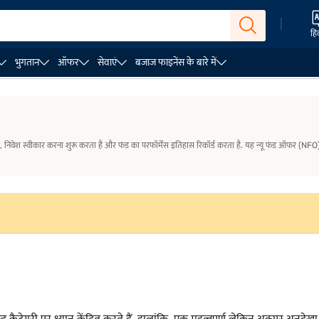
|
हिं
भुगतान
ऑफर
सेवाएं
बजाज फाइनेंस के बारे में
ा
फंड की शुरुआत की तारीख क्या बताती है?
शुरुआत की तारीख के ला
िवेश स्वीकार करना शुरू करता है और फंड का परफॉर्मेंस इतिहास रिकॉर्ड करता है. यह न्यू फंड ऑफर (NFO) 
कैटेगरी पर ध्यान केंद्रित करते हैं. हालांकि, एक महत्वपूर्ण लेकिन अक्सर अनदे