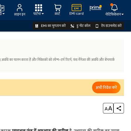
EMI card
दी
पार्टनर
कार्ट
साइन इन
नोटिफिकेशन
EMI का भुगतान करें
डु नॉट कॉल
ऐप डाउनलोड करें
भ
शुरुआत की तारीख के लाभ
MF अकाउंट खोलें
अवधि का पालन करता है और निवेशकों को लॉन्ग-टर्म रिटर्न, फंड मैनेजर की अवधि और बेंचमार्क
अभी निवेश करें
खा कारक
म्यूचुअल फंड में शुरुआत की तारीख
है. स्थापना की तारीख वह समय