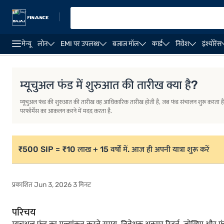
|
मेन्यू
लोन
EMI पर उपलब्ध
बजाज मॉल
कार्ड
निवेश
इंश्योरेंस
परिचय
शुरुआत की तारीख क्या है?
शुरुआत की तारीख को समझन
म्यूचुअल फंड में शुरुआत की तारीख क्या है?
म्यूचुअल फंड की शुरुआत की तारीख वह आधिकारिक तारीख होती है, जब फंड संचालन शुरू करता है, न
परफॉर्मेंस का आकलन करने में मदद करता है.
₹500 SIP = ₹10 लाख + 15 वर्षों में. आज ही अपनी यात्रा शुरू करें
प्रकाशित Jun 3, 2026 3 मिनट
परिचय
म्यूचुअल फंड का मूल्यांकन करते समय, निवेशक अक्सर रिटर्न, जोखिम और फंड 