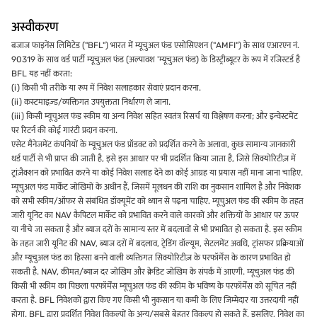
अस्वीकरण
बजाज फाइनेंस लिमिटेड ("BFL") भारत में म्यूचुअल फंड एसोसिएशन ("AMFI") के साथ एआरएन नं.
90319 के साथ थर्ड पार्टी म्यूचुअल फंड (अल्पावश 'म्यूचुअल फंड) के डिस्ट्रीब्यूटर के रूप में रजिस्टर्ड है
BFL यह नहीं करता:
(i) किसी भी तरीके या रूप में निवेश सलाहकार सेवाएं प्रदान करना.
(ii) कस्टमाइज़्ड/व्यक्तिगत उपयुक्तता निर्धारण ले जाना.
(iii) किसी म्यूचुअल फंड स्कीम या अन्य निवेश सहित स्वतंत्र रिसर्च या विश्लेषण करना; और इन्वेस्टमेंट
पर रिटर्न की कोई गारंटी प्रदान करना.
एसेट मैनेजमेंट कंपनियों के म्यूचुअल फंड प्रॉडक्ट को प्रदर्शित करने के अलावा, कुछ सामान्य जानकारी
थर्ड पार्टी से भी प्राप्त की जाती है, इसे इस आधार पर भी प्रदर्शित किया जाता है, जिसे सिक्योरिटीज़ में
ट्रांज़ैक्शन को प्रभावित करने या कोई निवेश सलाह देने का कोई आग्रह या प्रयास नहीं माना जाना चाहिए.
म्यूचुअल फंड मार्केट जोखिमों के अधीन हैं, जिसमें मूलधन की राशि का नुकसान शामिल है और निवेशक
को सभी स्कीम/ऑफर से संबंधित डॉक्यूमेंट को ध्यान से पढ़ना चाहिए. म्यूचुअल फंड की स्कीम के तहत
जारी यूनिट का NAV कैपिटल मार्केट को प्रभावित करने वाले कारकों और शक्तियों के आधार पर ऊपर
या नीचे जा सकता है और ब्याज दरों के सामान्य स्तर में बदलावों से भी प्रभावित हो सकता है. इस स्कीम
के तहत जारी यूनिट की NAV, ब्याज दरों में बदलाव, ट्रेडिंग वॉल्यूम, सेटलमेंट अवधि, ट्रांसफर प्रक्रियाओं
और म्यूचुअल फंड का हिस्सा बनने वाली व्यक्तिगत सिक्योरिटीज़ के परफॉर्मेंस के कारण प्रभावित हो
सकती है. NAV, कीमत/ब्याज दर जोखिम और क्रेडिट जोखिम के संपर्क में आएगी. म्यूचुअल फंड की
किसी भी स्कीम का पिछला परफॉर्मेंस म्यूचुअल फंड की स्कीम के भविष्य के परफॉर्मेंस को सूचित नहीं
करता है. BFL निवेशकों द्वारा किए गए किसी भी नुकसान या कमी के लिए जिम्मेदार या उत्तरदायी नहीं
होगा. BFL द्वारा प्रदर्शित निवेश विकल्पों के अन्य/सबसे बेहतर विकल्प हो सकते हैं. इसलिए, निवेश का