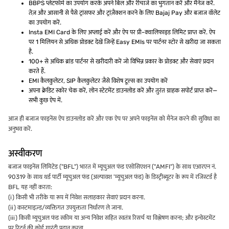
BBPS प्लेटफॉर्म का उपयोग करके अपने बिल और रीचार्ज का भुगतान करें और मैनेज करें.
तेज़ और आसानी से पैसे ट्रांसफर और ट्रांज़ैक्शन करने के लिए Bajaj Pay और बजाज वॉलेट
का उपयोग करें.
Insta EMI Card के लिए अप्लाई करें और ऐप पर प्री-क्वालिफाइड लिमिट प्राप्त करें. ऐप
पर 1 मिलियन से अधिक प्रोडक्ट देखें जिन्हें Easy EMIs पर पार्टनर स्टोर से खरीदा जा सकता
है.
100+ से अधिक ब्रांड पार्टनर से खरीदारी करें जो विभिन्न प्रकार के प्रोडक्ट और सेवाएं प्रदान
करते हैं.
EMI कैलकुलेटर, SIP कैलकुलेटर जैसे विशेष टूल्स का उपयोग करें
अपना क्रेडिट स्कोर चेक करें, लोन स्टेटमेंट डाउनलोड करें और तुरंत ग्राहक सपोर्ट प्राप्त करें—
सभी कुछ ऐप में.
आज ही बजाज फाइनेंस ऐप डाउनलोड करें और एक ऐप पर अपने फाइनेंस को मैनेज करने की सुविधा का
अनुभव करें.
अस्वीकरण
बजाज फाइनेंस लिमिटेड ("BFL") भारत में म्यूचुअल फंड एसोसिएशन ("AMFI") के साथ एआरएन नं.
90319 के साथ थर्ड पार्टी म्यूचुअल फंड (अल्पावश 'म्यूचुअल फंड) के डिस्ट्रीब्यूटर के रूप में रजिस्टर्ड है
BFL यह नहीं करता:
(i) किसी भी तरीके या रूप में निवेश सलाहकार सेवाएं प्रदान करना.
(ii) कस्टमाइज़्ड/व्यक्तिगत उपयुक्तता निर्धारण ले जाना.
(iii) किसी म्यूचुअल फंड स्कीम या अन्य निवेश सहित स्वतंत्र रिसर्च या विश्लेषण करना; और इन्वेस्टमेंट
पर रिटर्न की कोई गारंटी प्रदान करना.