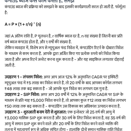
कंपाउंड ब्याज कैसे काम करता है, समझें
कंपाउंड ब्याज की प्रक्रिया को समझने के बाद इसकी कार्यप्रणाली सरल हो जाती है. फॉर्मूला
है:
A = P × (1 + r/n) ^ (n)
जहां A अंतिम राशि है, P मूलधन है, r वार्षिक ब्याज दर है, n वह संख्या है जितनी बार प्रति
वर्ष ब्याज कंपाउंड होता है, और t वर्षों की संख्या है.
लेकिन व्यवहार में, विशेष रूप से म्यूचुअल फंड निवेश में, कंपाउंडिंग रिटर्न के दोबारा निवेश
के माध्यम से काम करता है. आपके द्वारा अर्जित किए गए प्रत्येक रुपये को निवेश किया
जाता है और अपना रिटर्न जनरेट करना शुरू करता है - और यह साइकिल लगातार दोहराई
जाती है.
उदाहरण 1 - लंपसम निवेश:
अगर आप आज 12% के अनुमानित CAGR पर इक्विटी
म्यूचुअल फंड में ₹5 लाख का निवेश करते हैं, तो 20 वर्षों के बाद आपका कॉर्पस लगभग
₹48 लाख तक बढ़ सकता है - जो आपके मूल निवेश का लगभग दस गुना है.
उदाहरण 2 - SIP निवेश:
अगर आप 20 वर्षों में 12% के अनुमानित CAGR पर SIP के
माध्यम से प्रति माह ₹5,000 निवेश करते हैं, तो आपका कुल ₹12 लाख का निवेश लगभग
₹50 लाख तक बढ़ सकता है - कंपाउंडिंग उस विकास का अधिकांश उत्पादन करता है.
उदाहरण 3 - शुरुआती बनाम देरी से शुरुआत:
एक इन्वेस्टर जो 25 वर्ष की आयु में
₹3,000 मासिक SIP शुरू करता है और 30 वर्ष के लिए निवेश करता है, वह 35 वर्ष की
आयु में समान SIP शुरू करने वाले और 20 वर्षों के लिए निवेश करने वाले व्यक्ति की
तुलना में महत्वपूर्ण रूप से अधिक संचित होगा - हालांकि दोनों समान मासिक राशि निवेश