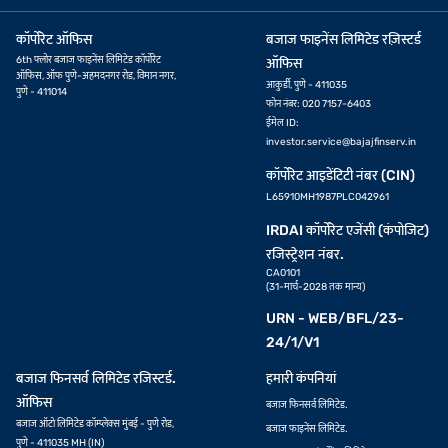
कॉर्पोरेट ऑफिस
बजाज फाइनेंस लिमिटेड रज़िस्टर्ड
6th फ्लोर बजाज फाइनेंस लिमिटेड कॉर्पोरेट
ऑफिस
ऑफिस, ऑफ पुणे-अहमदनगर रोड, विमान नगर,
आकुर्डी, पुणे - 411035
पुणे - 411014
फोन नंबर: 020 7157-6403
ईमेल ID:
investor.service@bajajfinserv.in
कॉर्पोरेट आइडेंटिटी नंबर (CIN)
L65910MH1987PLC042961
IRDAI कॉर्पोरेट एजेंसी (कंपोजिट)
रजिस्ट्रेशन नंबर.
CA0101
(31-मार्च-2028 तक मान्य)
URN - WEB/BFL/23-
24/1/V1
बजाज फिनसर्व लिमिटेड रजिस्टर्ड.
हमारी कंपनियां
ऑफिस
बजाज फिनसर्व लिमिटेड.
बजाज ऑटो लिमिटेड कॉम्प्लेक्स मुंबई - पुणे रोड,
बजाज फाइनेंस लिमिटेड.
पुणे - 411035 MH (IN)