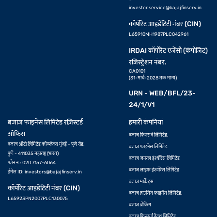
investor.service@bajajfinserv.in
कॉर्पोरेट आइडेंटिटी नंबर (CIN)
L65910MH1987PLC042961
IRDAI कॉर्पोरेट एजेंसी (कंपोजिट)
रजिस्ट्रेशन नंबर.
CA0101
(31-मार्च-2028 तक मान्य)
URN - WEB/BFL/23-
24/1/V1
बजाज फाइनेंस लिमिटेड रज़िस्टर्ड
हमारी कंपनियां
ऑफिस
बजाज फिनसर्व लिमिटेड.
बजाज ऑटो लिमिटेड कॉम्प्लेक्स मुंबई - पुणे रोड,
बजाज फाइनेंस लिमिटेड.
पुणे - 411035 महाराष्ट्र (भारत)
बजाज जनरल इंश्योरेंस लिमिटेड
फोन नं.: 020 7157-6064
बजाज लाइफ इंश्योरेंस लिमिटेड
ईमेल ID:
investors@bajajfinserv.in
बजाज मार्केट्स
कॉर्पोरेट आइडेंटिटी नंबर (CIN)
बजाज हाउसिंग फाइनेंस लिमिटेड.
L65923PN2007PLC130075
बजाज ब्रोकिंग
बजाज फिनसर्व हेल्थ लिमिटेड.