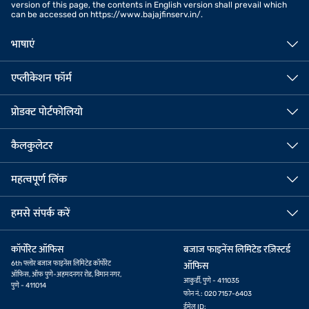
version of this page, the contents in English version shall prevail which
can be accessed on https://www.bajajfinserv.in/.
भाषाएं
एप्लीकेशन फॉर्म
प्रोडक्ट पोर्टफोलियो
कैलकुलेटर
महत्वपूर्ण लिंक
हमसे संपर्क करें
कॉर्पोरेट ऑफिस
बजाज फाइनेंस लिमिटेड रज़िस्टर्ड
6th फ्लोर बजाज फाइनेंस लिमिटेड कॉर्पोरेट
ऑफिस
ऑफिस, ऑफ पुणे-अहमदनगर रोड, विमान नगर,
आकुर्डी, पुणे - 411035
पुणे - 411014
फोन नं.: 020 7157-6403
ईमेल ID: