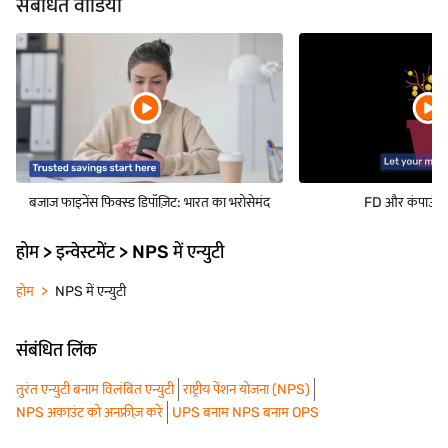
संबंधित वीडियो
बजाज फाइनेंस फिक्स्ड डिपॉज़िट: भारत का भरोसेमंद
FD और कंपाउंडिंग
होम > इन्वेस्टमेंट > NPS में एन्युटी
होम
NPS में एन्युटी
संबंधित लिंक
तुरंत एन्युटी बनाम विलंबित एन्युटी
राष्ट्रीय पेंशन योजना (NPS)
NPS अकाउंट को अनफ्रीज़ करें
UPS बनाम NPS बनाम OPS