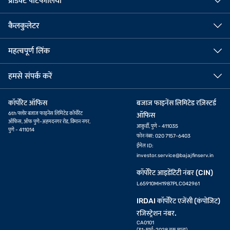
प्रोडक्ट पोर्टफोलियो
कैलकुलेटर
महत्वपूर्ण लिंक
हमसे संपर्क करें
कॉर्पोरेट ऑफिस
बजाज फाइनेंस लिमिटेड रज़िस्टर्ड
6th फ्लोर बजाज फाइनेंस लिमिटेड कॉर्पोरेट
ऑफिस
ऑफिस, ऑफ पुणे-अहमदनगर रोड, विमान नगर,
आकुर्डी, पुणे - 411035
पुणे - 411014
फोन नंबर: 020 7157-6403
ईमेल ID:
investor.service@bajajfinserv.in
कॉर्पोरेट आइडेंटिटी नंबर (CIN)
L65910MH1987PLC042961
IRDAI कॉर्पोरेट एजेंसी (कंपोजिट)
रजिस्ट्रेशन नंबर.
CA0101