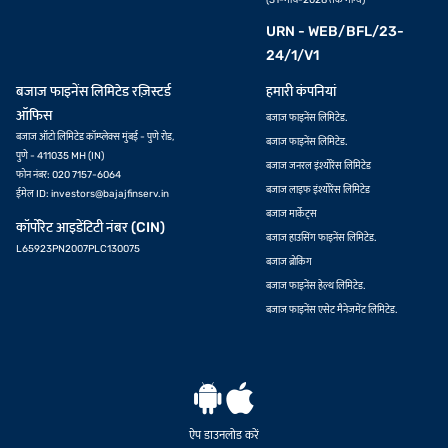
(31-मार्च-2028 तक मान्य)
URN - WEB/BFL/23-
24/1/V1
बजाज फाइनेंस लिमिटेड रज़िस्टर्ड
हमारी कंपनियां
ऑफिस
बजाज फाइनेंस लिमिटेड.
बजाज ऑटो लिमिटेड कॉम्प्लेक्स मुंबई - पुणे रोड,
बजाज फाइनेंस लिमिटेड.
पुणे - 411035 MH (IN)
बजाज जनरल इंश्योरेंस लिमिटेड
फोन नंबर: 020 7157-6064
बजाज लाइफ इंश्योरेंस लिमिटेड
ईमेल ID:
investors@bajajfinserv.in
बजाज मार्केट्स
कॉर्पोरेट आइडेंटिटी नंबर (CIN)
बजाज हाउसिंग फाइनेंस लिमिटेड.
L65923PN2007PLC130075
बजाज ब्रोकिंग
बजाज फाइनेंस हेल्थ लिमिटेड.
बजाज फाइनेंस एसेट मैनेजमेंट लिमिटेड.
ऐप डाउनलोड करें