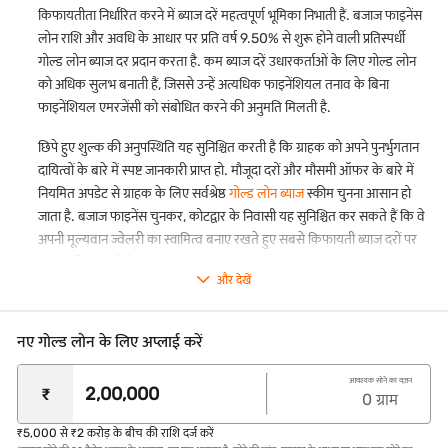
हमारी
गोल्ड लोन पार्ट रिलीज़ सुविधा
के साथ, आप अपने लोन के एक हिस्से का
किफायतीता निर्धारित करने में ब्याज दरें महत्वपूर्ण भूमिका निभाती हैं. बजाज फाइनेंस
पुनर्भुगतान कर सकते हैं और अपनी लोन अवधि समाप्त होने से पहले अपनी गोल्ड
लोन राशि और अवधि के आधार पर प्रति वर्ष 9.50% से शुरू होने वाली प्रतिस्पर्धी
ज्वेलरी का एक हिस्सा वापस ले सकते हैं.
गोल्ड लोन ब्याज दर प्रदान करता है. कम ब्याज दरें उधारकर्ताओं के लिए गोल्ड लोन
कोई पार्ट-प्री-पेमेंट या फोरक्लोज़र शुल्क नहीं*
को अधिक सुलभ बनाती हैं, जिससे उन्हें अत्यधिक फाइनेंशियल तनाव के बिना
अपने लोन का एक हिस्सा पहले ही चुकाएं या बिना किसी अतिरिक्त लागत के पूरी
फाइनेंशियल एमरजेंसी को संबोधित करने की अनुमति मिलती है.
राशि का भुगतान करें.
छिपे हुए शुल्क की अनुपस्थिति यह सुनिश्चित करती है कि ग्राहक को अपने पुनर्भुगतान
पारदर्शी मूल्यांकन
दायित्वों के बारे में स्पष्ट जानकारी प्राप्त हो. मौजूदा दरों और मौसमी ऑफर के बारे में
यह सुनिश्चित करने के लिए कि आपको अपने सोने के लिए सर्वश्रेष्ठ वैल्यू मिलती है,
नियमित अपडेट से ग्राहक के लिए सर्वश्रेष्ठ
गोल्ड लोन ब्याज
स्कीम चुनना आसान हो
हम अपनी सभी शाखा में टॉप क्वालिटी कैरेट मीटर का उपयोग करते हैं.
जाता है. बजाज फाइनेंस चुनकर, कोटद्वार के निवासी यह सुनिश्चित कर सकते हैं कि वे
गोल्ड का मुफ्त इंश्योरेंस
अपनी मूल्यवान ज्वेलरी का स्वामित्व बनाए रखते हुए सबसे किफायती ब्याज दरों पर
हमारा फ्री बीमा हमारी कस्टडी में होने पर आपकी गोल्ड ज्वेलरी की चोरी या नुकसान
फंड सुरक्षित करते हैं.
के खिलाफ कवर करता है.
और देखें
सुविधाजनक पुनर्भुगतान विकल्प
हम कई पुनर्भुगतान विकल्प प्रदान करते हैं, जहां आप अपनी सुविधा के अनुसार
मासिक, द्वि-मासिक, त्रैमासिक, अर्ध-वार्षिक या वार्षिक आधार पर ब्याज का
नए गोल्ड लोन के लिए अप्लाई करें
भुगतान करने का विकल्प चुन सकते हैं. कृपया ध्यान दें कि मूल राशि और लंबित
ब्याज, अगर कोई हो, लोन मेच्योरिटी के समय भुगतान के लिए देय होगा.
आवश्यक सोने का वज़न
₹
0
ग्राम
आसान एप्लीकेशन प्रोसेस
गोल्ड लोन के लिए ऑनलाइन अप्लाई करें. जब आप अपने शहर में हमारी
गोल्ड
₹5,000 से ₹2 करोड़ के बीच की राशि दर्ज करें