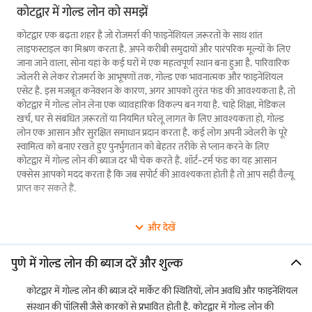
कोटद्वार में गोल्ड लोन को समझें
कोटद्वार एक बढ़ता शहर है जो रोजमर्रा की फाइनेंशियल ज़रूरतों के साथ शांत
लाइफस्टाइल का मिश्रण करता है. अपने करीबी समुदायों और पारंपरिक मूल्यों के लिए
जाना जाने वाला, सोना यहां के कई घरों में एक महत्वपूर्ण स्थान बना हुआ है. पारिवारिक
ज्वेलरी से लेकर रोजमर्रा के आभूषणों तक, गोल्ड एक भावनात्मक और फाइनेंशियल
एसेट है. इस मजबूत कनेक्शन के कारण, अगर आपको तुरंत फंड की आवश्यकता है, तो
कोटद्वार में गोल्ड लोन लेना एक व्यावहारिक विकल्प बन गया है. चाहे शिक्षा, मेडिकल
खर्च, घर से संबंधित ज़रूरतों या नियमित घरेलू लागत के लिए आवश्यकता हो, गोल्ड
लोन एक आसान और सुरक्षित समाधान प्रदान करता है. कई लोग अपनी ज्वेलरी के पूरे
स्वामित्व को बनाए रखते हुए पुनर्भुगतान को बेहतर तरीके से प्लान करने के लिए
कोटद्वार में गोल्ड लोन की ब्याज दर भी चेक करते हैं. शॉर्ट-टर्म फंड का यह आसान
एक्सेस आपको मदद करता है कि जब सपोर्ट की आवश्यकता होती है तो आप सही वैल्यू
प्राप्त कर सकते हैं.
कोटद्वार में गोल्ड लोन की विशेषताएं और लाभ
और देखें
कोटद्वार में, गोल्ड लोन विभिन्न
विशेषताएं और लाभ
प्रदान करते हैं जो इसे कोटद्वार में एक
बेहतरीन फाइनेंसिंग विकल्प बनाते हैं. हमारे गोल्ड लोन के तहत प्रदान की जाने वाली
पुणे में गोल्ड लोन की ब्याज दरें और शुल्क
प्रमुख विशेषताएं यहां दी गई हैं:
कोटद्वार में गोल्ड लोन की ब्याज दरें मार्केट की स्थितियों, लोन अवधि और फाइनेंशियल
पार्ट-रिलीज़ सुविधा
संस्थान की पॉलिसी जैसे कारकों से प्रभावित होती हैं. कोटद्वार में गोल्ड लोन की