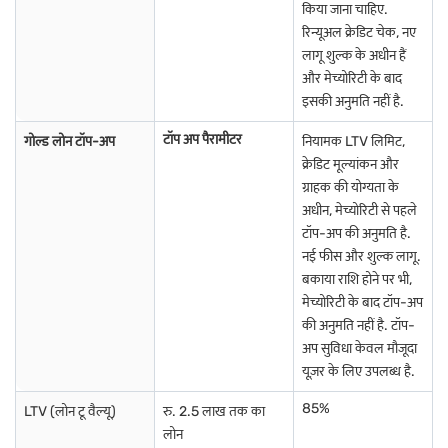
किया जाना चाहिए.
रिन्यूअल क्रेडिट चेक, नए
गोवा में गोल्ड लोन
केरल में गोल्ड लोन
गुजरात में गोल्ड लोन
लागू शुल्क के अधीन हैं
पुडुचेरी में गोल्ड लोन
दिल्ली में गोल्ड लोन
तमिलनाडु में गोल्ड लोन
और मेच्योरिटी के बाद
इसकी अनुमति नहीं है.
अन्य शहरों में गोल्ड लोन के बारे में अधिक जानें
टॉप अप पैरामीटर
गोल्ड लोन टॉप-अप
नियामक LTV लिमिट,
क्रेडिट मूल्यांकन और
ग्राहक की योग्यता के
भागलपुर में गोल्ड लोन
औरंगाबाद में गोल्ड लोन
मदुरई में गोल्ड लोन
अधीन, मेच्योरिटी से पहले
कानपुर में गोल्ड लोन
मुज़फ्फरपुर में गोल्ड लोन
विजयवाड़ा में गोल्ड लोन
टॉप-अप की अनुमति है.
नई फीस और शुल्क लागू.
झुन्झुनु में गोल्ड लोन
विशाखापट्नम में गोल्ड लोन
कोल्लम में गोल्ड लोन
बकाया राशि होने पर भी,
मेच्योरिटी के बाद टॉप-अप
ईरोड में गोल्ड लोन
भुवनेश्वर में गोल्ड लोन
राजमंड्री में गोल्ड लोन
की अनुमति नहीं है. टॉप-
अप सुविधा केवल मौजूदा
कोल्हापुर में गोल्ड लोन
लखनऊ में गोल्ड लोन
पुणे में गोल्ड लोन
यूज़र के लिए उपलब्ध है.
मदुरई में गोल्ड लोन
नोएडा में गोल्ड लोन
85%
शिमला में गोल्ड लोन
LTV (लोन टू वैल्यू)
रु. 2.5 लाख तक का
लोन