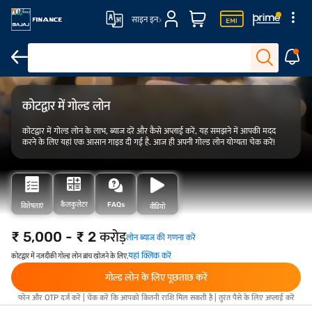
साइन इन
ओवरव्यू
फीस और शुल्क
योग्यता
आवेदन कैसे करें
कोटद्वार में गोल्ड लोन
कोटद्वार में गोल्ड लोन के लाभ, ब्याज दरें और कैसे अप्लाई करें, यह समझने में आपकी मदद
करने के लिए यहां एक आसान गाइड दी गई है. आज ही अपनी गोल्ड लोन योग्यता चेक करें!
कैलकुलेटर
FAQs
विशेषताएं
वीडियो
₹ 5,000 - ₹ 2 करोड़
लोन ब्याज की गणना करें
यहां क्लिक करें
कोटद्वार में नज़दीकी गोल्ड लोन ब्रांच खोजने के लिए,
गोल्ड लोन के लिए पूछताछ करें
फोन और OTP दर्ज करें | चेक करें कि आपको कितनी राशि मिल सकती है | तुरंत पैसे के लिए अप्लाई करें