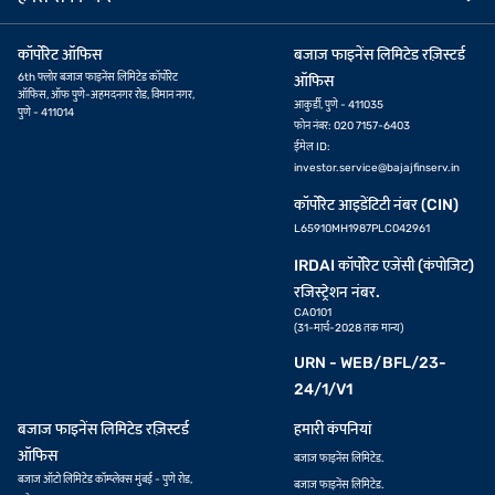
कॉर्पोरेट ऑफिस
बजाज फाइनेंस लिमिटेड रज़िस्टर्ड
6th फ्लोर बजाज फाइनेंस लिमिटेड कॉर्पोरेट
ऑफिस
ऑफिस, ऑफ पुणे-अहमदनगर रोड, विमान नगर,
आकुर्डी, पुणे - 411035
पुणे - 411014
फोन नंबर: 020 7157-6403
ईमेल ID:
investor.service@bajajfinserv.in
कॉर्पोरेट आइडेंटिटी नंबर (CIN)
L65910MH1987PLC042961
IRDAI कॉर्पोरेट एजेंसी (कंपोजिट)
रजिस्ट्रेशन नंबर.
CA0101
(31-मार्च-2028 तक मान्य)
URN - WEB/BFL/23-
24/1/V1
बजाज फाइनेंस लिमिटेड रज़िस्टर्ड
हमारी कंपनियां
ऑफिस
बजाज फाइनेंस लिमिटेड.
बजाज ऑटो लिमिटेड कॉम्प्लेक्स मुंबई - पुणे रोड,
बजाज फाइनेंस लिमिटेड.