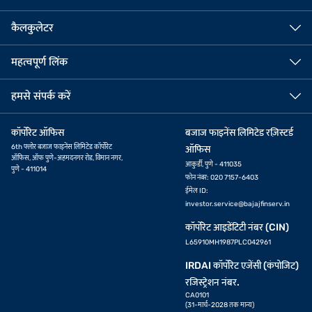
कैलकुलेटर
महत्वपूर्ण लिंक
हमसे संपर्क करें
कॉर्पोरेट ऑफिस
बजाज फाइनेंस लिमिटेड रज़िस्टर्ड
6th फ्लोर बजाज फाइनेंस लिमिटेड कॉर्पोरेट
ऑफिस
ऑफिस, ऑफ पुणे-अहमदनगर रोड, विमान नगर,
आकुर्डी, पुणे - 411035
पुणे - 411014
फोन नंबर: 020 7157-6403
ईमेल ID:
investor.service@bajajfinserv.in
कॉर्पोरेट आइडेंटिटी नंबर (CIN)
L65910MH1987PLC042961
IRDAI कॉर्पोरेट एजेंसी (कंपोजिट)
रजिस्ट्रेशन नंबर.
CA0101
(31-मार्च-2028 तक मान्य)