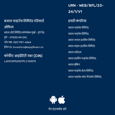
URN - WEB/BFL/23-
24/1/V1
बजाज फाइनेंस लिमिटेड रज़िस्टर्ड
हमारी कंपनियां
ऑफिस
बजाज फाइनेंस लिमिटेड.
बजाज ऑटो लिमिटेड कॉम्प्लेक्स मुंबई - पुणे रोड,
बजाज फाइनेंस लिमिटेड.
पुणे - 411035 MH (IN)
बजाज जनरल इंश्योरेंस लिमिटेड
फोन नंबर: 020 7157-6064
बजाज लाइफ इंश्योरेंस लिमिटेड
ईमेल ID:
investors@bajajfinserv.in
बजाज मार्केट्स
कॉर्पोरेट आइडेंटिटी नंबर (CIN)
बजाज हाउसिंग फाइनेंस लिमिटेड.
L65923PN2007PLC130075
बजाज ब्रोकिंग
बजाज फाइनेंस हेल्थ लिमिटेड.
बजाज फाइनेंस एसेट मैनेजमेंट लिमिटेड.
ऐप डाउनलोड करें