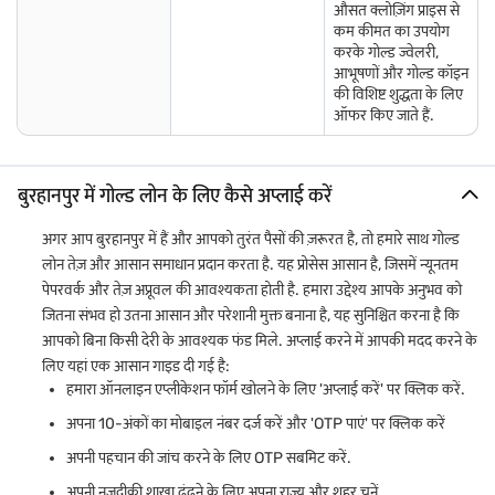
औसत क्लोज़िंग प्राइस से
बजाज फाइनेंस में, हमारा लक्ष्य आपके गोल्ड लोन अनुभव को सरल और तनाव-मुक्त
कम कीमत का उपयोग
बनाना है. चाहे आपको मेडिकल एमरजेंसी का सामना करना पड़ रहा हो, शिक्षा के लिए
करके गोल्ड ज्वेलरी,
पैसे जुटाना हो या व्यक्तिगत खर्चों को पूरा करना हो, हम आपको एक तेज़, सुरक्षित और
आभूषणों और गोल्ड कॉइन
विश्वसनीय समाधान प्रदान करते हैं जिस पर आप भरोसा कर सकते हैं. अगर आपको
की विशिष्ट शुद्धता के लिए
तुरंत फाइनेंशियल सहायता की आवश्यकता है, तो आज ही अपना मोबाइल नंबर दर्ज
ऑफर किए जाते हैं.
करके और अपने पर्सनलाइज़्ड ऑफर को रिव्यू करके
अपनी गोल्ड लोन योग्यता चेक
करें
.
बुरहानपुर में गोल्ड पर लोन के उपयोग
बुरहानपुर में गोल्ड लोन के लिए कैसे अप्लाई करें
बुरहानपुर में गोल्ड पर लोन आपकी मूल्यवान ज्वेलरी बेचे बिना पैसे पाने का एक तेज़
और कुशल तरीका प्रदान करता है. इस प्रकार का लोन व्यक्तियों को अपने एसेट के
अगर आप बुरहानपुर में हैं और आपको तुरंत पैसों की ज़रूरत है, तो हमारे साथ गोल्ड
स्वामित्व को बनाए रखते हुए अपने गोल्ड की वैल्यू का लाभ उठाने की अनुमति देता है.
लोन तेज़ और आसान समाधान प्रदान करता है. यह प्रोसेस आसान है, जिसमें न्यूनतम
पेपरवर्क और तेज़ अप्रूवल की आवश्यकता होती है. हमारा उद्देश्य आपके अनुभव को
बुरहानपुर में गोल्ड पर लोन के कुछ सामान्य उपयोग इस प्रकार हैं:
जितना संभव हो उतना आसान और परेशानी मुक्त बनाना है, यह सुनिश्चित करना है कि
आपको बिना किसी देरी के आवश्यक फंड मिले. अप्लाई करने में आपकी मदद करने के
मेडिकल एमरजेंसी
: अप्रत्याशित हेल्थकेयर लागतों को कवर करें, फाइनेंशियल
तनाव के बिना समय पर इलाज सुनिश्चित करें.
लिए यहां एक आसान गाइड दी गई है:
हमारा ऑनलाइन एप्लीकेशन फॉर्म खोलने के लिए 'अप्लाई करें' पर क्लिक करें.
शिक्षा खर्च
: निरंतर शिक्षा सुनिश्चित करने के लिए स्कूल या कॉलेज फीस का भुगतान
करें.
अपना 10-अंकों का मोबाइल नंबर दर्ज करें और 'OTP पाएं' पर क्लिक करें
घर की मरम्मत और रेनोवेशन
: अपनी प्रॉपर्टी को बनाए रखने के लिए आवश्यक
अपनी पहचान की जांच करने के लिए OTP सबमिट करें.
मरम्मत या सुधार के लिए फंड प्राप्त करें.
अपनी नज़दीकी शाखा ढूंढने के लिए अपना राज्य और शहर चुनें.