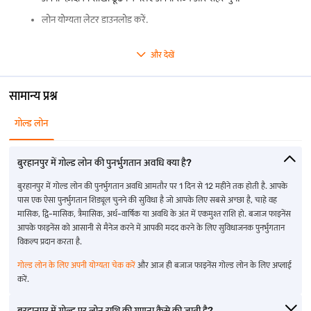
फैमिली इवेंट
: शादी, एनिवर्सरी या अन्य महत्वपूर्ण समारोहों को फाइनेंस करें.
लोन योग्यता लेटर डाउनलोड करें.
गोल्ड लोन एक सुविधाजनक और भरोसेमंद फाइनेंशियल समाधान प्रदान करता है,
और देखें
जिससे यह बुरहानपुर के निवासियों के लिए एक आदर्श विकल्प बन जाता है, जो अपनी
शुरुआती चरण पूरा करने के बाद, हमारे प्रतिनिधि शेष प्रोसेस के दौरान आपकी सहायता
कीमती ज्वेलरी बेचे बिना तुरंत फंड चाहते हैं.
करने के लिए आपसे संपर्क करेंगे.
भारत के सभी राज्यों और केंद्र शासित प्रदेशों में गोल्ड लोन के बारे में
सामान्य प्रश्न
अप्रत्याशित फाइनेंशियल आवश्यकताओं का सामना करते समय
इंस्टेंट गोल्ड लोन
एक
अधिक जानें
भरोसेमंद विकल्प हो सकता है-चाहे वह मेडिकल एमरजेंसी हो, शैक्षिक फीस हो या घर
गोल्ड लोन
की तुरंत मरम्मत के लिए हो. हमारा लक्ष्य यह सुनिश्चित करते हुए तुरंत सहायता प्रदान
आंध्र प्रदेश में गोल्ड लोन
करना है कि पूरी प्रक्रिया आसान और सरल हो. अगर आपको तुरंत फंड की
राजस्थान में गोल्ड लोन
महाराष्ट्र में गोल्ड लोन
बुरहानपुर में गोल्ड लोन की पुनर्भुगतान अवधि क्या है?
आवश्यकता है, तो देरी न करें-आज ही
अपनी गोल्ड लोन योग्यता चेक करें
.
चंडीगढ़ में गोल्ड लोन
कर्नाटक में गोल्ड लोन
तेलंगाना में गोल्ड लोन
बुरहानपुर में गोल्ड लोन की पुनर्भुगतान अवधि आमतौर पर 1 दिन से 12 महीने तक होती है. आपके
पास एक ऐसा पुनर्भुगतान शिड्यूल चुनने की सुविधा है जो आपके लिए सबसे अच्छा है, चाहे वह
गोवा में गोल्ड लोन
केरल में गोल्ड लोन
गुजरात में गोल्ड लोन
मासिक, द्वि-मासिक, त्रैमासिक, अर्ध-वार्षिक या अवधि के अंत में एकमुश्त राशि हो. बजाज फाइनेंस
आपके फाइनेंस को आसानी से मैनेज करने में आपकी मदद करने के लिए सुविधाजनक पुनर्भुगतान
पुडुचेरी में गोल्ड लोन
दिल्ली में गोल्ड लोन
तमिलनाडु में गोल्ड लोन
विकल्प प्रदान करता है.
गोल्ड लोन के लिए अपनी योग्यता चेक करें
और आज ही बजाज फाइनेंस गोल्ड लोन के लिए अप्लाई
करें.
अन्य शहरों में गोल्ड लोन के बारे में अधिक जानें
बुरहानपुर में गोल्ड पर लोन राशि की गणना कैसे की जाती है?