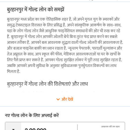
बुरहानपुर में गोल्ड लोन को समझें
बुरहानपुर मध्य प्रदेश का एक ऐतिहासिक शहर है, जो अपने मुगल युग के स्मारकों और
समृद्ध टेक्सटाइल विरासत के लिए प्रसिद्ध है. अपने सांस्कृतिक आकर्षण के साथ-साथ,
यहां के लोग गोल्ड लोन जैसे आधुनिक फाइनेंशियल समाधानों की ओर भी रुख कर रहे
हैं. बुरहानपुर में गोल्ड लोन आपकी ज्वेलरी बेचे बिना तुरंत फंड प्राप्त करने का सबसे
आसान तरीका है. आपको बस आवश्यक शुद्धता वाली गोल्ड ज्वेलरी की आवश्यकता है,
और बजाज फाइनेंस बाकी का ध्यान रखता है. न्यूनतम पेपरवर्क, पारदर्शी मूल्यांकन और
तेज़ अप्रूवल के साथ, आप स्कूल की फीस, मेडिकल आवश्यकताओं या घर के खर्चों के
लिए पैसे प्राप्त कर सकते हैं. आपका गोल्ड सुरक्षित लॉकर में पूरी तरह सुरक्षित रहता है,
जबकि आपको अपनी सुविधा के अनुसार सुविधाजनक पुनर्भुगतान विकल्पों का लाभ
मिलता है.
बुरहानपुर में गोल्ड लोन की विशेषताएं और लाभ
अगर आपको तुरंत पैसों की आवश्यकता है और आप एक सरल और आसान समाधान
और देखें
खोज रहे हैं, तो गोल्ड लोन एक आदर्श विकल्प हो सकता है. अपनी गोल्ड ज्वेलरी को
कोलैटरल के रूप में उपयोग करके, आप अपनी कीमती वस्तुओं को बेचे बिना तुरंत फंड
एक्सेस कर सकते हैं. चाहे मेडिकल खर्चों को कवर करना हो, एजुकेशन फीस का
नए गोल्ड लोन के लिए अप्लाई करें
भुगतान करना हो या अप्रत्याशित घर की मरम्मत को हैंडल करना हो, गोल्ड लोन आपकी
फाइनेंशियल ज़रूरतों को पूरा करने का एक आसान तरीका प्रदान करता है.
आवश्यक सोने का वज़न