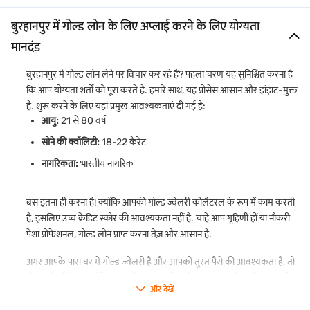
कई पुनर्भुगतान
: अपनी फाइनेंशियल सुविधा के आधार पर सुविधाजनक पुनर्भुगतान
बुरहानपुर में गोल्ड लोन के लिए अप्लाई करने के लिए योग्यता
विकल्पों में से चुनें-मासिक, त्रैमासिक, अर्ध-वार्षिक या अवधि के अंत में.
मानदंड
आसान एप्लीकेशन
: आसानी से ऑनलाइन अप्लाई करें या नज़दीकी ब्रांच में जाएं.
इस प्रोसेस में न्यूनतम पेपरवर्क और तेज़ अप्रूवल शामिल है, जिससे यह आसान हो
बुरहानपुर में गोल्ड लोन लेने पर विचार कर रहे हैं? पहला चरण यह सुनिश्चित करना है
जाता है.
कि आप योग्यता शर्तों को पूरा करते हैं. हमारे साथ, यह प्रोसेस आसान और झंझट-मुक्त
गोल्ड लोन रिन्यूअल:
आप लोन अवधि के अंत में अपने गोल्ड लोन को रिन्यू कर
है. शुरू करने के लिए यहां प्रमुख आवश्यकताएं दी गई हैं:
सकते हैं, बशर्ते LTV नियामक मानदंडों के अनुसार हो. रिन्यूअल से पहले हमारे द्वारा
आयु:
21 से 80 वर्ष
एक नया क्रेडिट मूल्यांकन किया जाएगा. हालांकि, वास्तविक लोन मेच्योरिटी की
सोने की क्वॉलिटी:
18-22 कैरेट
तारीख के बाद रिन्यूअल प्रतिबंधित है.
नागरिकता:
भारतीय नागरिक
गोल्ड लोन टॉप-अप:
आप मेच्योरिटी से पहले अपने मौजूदा गोल्ड लोन पर टॉप-अप
के लिए अप्लाई कर सकते हैं, जब तक लोन-टू-वैल्यू (LTV) नियामक लिमिट के
भीतर रहती है और हमारे द्वारा एक नया क्रेडिट मूल्यांकन पूरा किया जाता है.
बस इतना ही करना है! क्योंकि आपकी गोल्ड ज्वेलरी कोलैटरल के रूप में काम करती
हालांकि, अगर आपका लोन मेच्योरिटी की तारीख पार हो गया है लेकिन बकाया
है, इसलिए उच्च क्रेडिट स्कोर की आवश्यकता नहीं है. चाहे आप गृहिणी हों या नौकरी
राशि के कारण अभी भी ऐक्टिव है, तो टॉप-अप की अनुमति नहीं है.
पेशा प्रोफेशनल, गोल्ड लोन प्राप्त करना तेज़ और आसान है.
बुरहानपुर में बजाज फाइनेंस गोल्ड लोन के साथ, आप अपने गोल्ड को सुरक्षित रखते हुए
अगर आपके पास घर में गोल्ड ज्वेलरी है और आपको तुरंत पैसे की आवश्यकता है, तो
फाइनेंशियल एमरजेंसी को मैनेज कर सकते हैं.
गोल्ड लोन पैसे उधार लेने का सबसे आसान तरीका है. बस अपना सोना और बुनियादी
बुरहानपुर में गोल्ड लोन के लिए आवश्यक डॉक्यूमेंट
और देखें
KYC डॉक्यूमेंट साथ ले जाएं, और हमारी टीम हर चीज़ का ध्यान रखेगी.