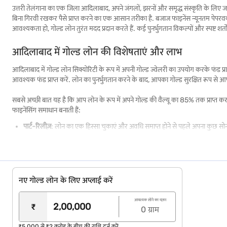
उत्तरी तेलंगाना का एक जिला आदिलाबाद, अपने जंगलों, झरनों और समृद्ध संस्कृति के लिए जा
बिना गिरवी रखकर पैसे प्राप्त करने का एक आसान तरीका है. बजाज फाइनेंस न्यूनतम पेपरवर
आवश्यकता हो, गोल्ड लोन तुरंत मदद प्रदान करते हैं. कई पुनर्भुगतान विकल्पों और स्पष्ट शर्तो
आदिलाबाद में गोल्ड लोन की विशेषताएं और लाभ
आदिलाबाद में गोल्ड लोन सिक्योरिटी के रूप में अपनी गोल्ड ज्वेलरी का उपयोग करके फ
आवश्यक फंड प्राप्त करें. लोन का पुनर्भुगतान करने के बाद, आपका गोल्ड सुरक्षित रूप से
सबसे अच्छी बात यह है कि आप लोन के रूप में अपने गोल्ड की वैल्यू का 85% तक प्राप्त कर 
फाइनेंसिंग समाधान बनाती हैं:
पार्ट-रिलीज़
: लोन का एक हिस्सा चुकाएं और अवधि समाप्त होने से पहले अपना कुछ सोन
कोई प्री-पेमेंट शुल्क नहीं
: अतिरिक्त शुल्क का भुगतान किए बिना अपने लोन को समय से पहले
सोने का सही मूल्यांकन
: उचित मूल्य सुनिश्चित करने के लिए हम एडवांस्ड टूल के साथ आ
फ्री इंश्योरेंस कवर
: आपका सोना हमारे साथ होने के दौरान चोरी और नुकसान के लिए सुरक
नए गोल्ड लोन के लिए अप्लाई करें
सुविधाजनक पुनर्भुगतान
: अवधि समाप्त होने से पहले किसी भी लंबित मूलधन या देय ब्याज
आवश्यक सोने का वज़न
₹
आसान एप्लीकेशन
: ऑनलाइन अप्लाई करें या हमारी ब्रांच में जाएं- हम आपको गाइड करने
0
ग्राम
लोन रिन्यूअल
: अगर योग्य हैं, तो अवधि के अंत में अपने लोन को रिन्यू करें.
₹5,000 से ₹2 करोड़ के बीच की राशि दर्ज करें