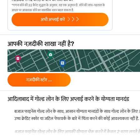
*गणना सोने की 22 कैरेट शुद्धता के अनुसार. यह एक अनुमान है. सोने की जांच-पड़ताल के
टॉप-अप लोन
: अधिक फंड की आवश्यकता है? लोन मेच्योर होने से पहले टॉप-अप के लि
आधार पर आवश्यक सोने का वास्तविक वजन बदल सकता है.
अभी अप्लाई करें
आदिलाबाद में गोल्ड लोन आपकी ज्वेलरी को सुरक्षित रखते हुए आपकी फाइनेंशियल ज़रूरतों को 
आदिलाबाद में गोल्ड लोन के लिए आवश्यक डॉक्यूमेंट
आपकी नज़दीकी शाखा नहीं है?
गोल्ड लोन के लिए अप्लाई करने के लिए बहुत सारे डॉक्यूमेंट की आवश्यकता नहीं होती है.
आधार कार्ड
वोटर ID कार्ड
पासपोर्ट
नज़दीकी स्टोर ...
ड्राइविंग लाइसेंस
NREGA जॉब कार्ड
आदिलाबाद में गोल्ड लोन के लिए अप्लाई करने के योग्यता मानदंड
नेशनल पॉपुलेशन रजिस्ट्रेशन द्वारा जारी लेटर
बजाज फाइनेंस गोल्ड लोन के साथ, आसान योग्यता मानदंडों के साथ गोल्ड लोन के ल
उच्च क्रेडिट स्कोर या जटिल पेपरवर्क के बारे में चिंता करने की कोई आवश्यकता नहीं 
हालांकि PAN कार्ड अनिवार्य नहीं है, लेकिन आपको ₹5 लाख से अधिक के लोन के लिए इसका व
पारंपरिक लोन के लिए योग्य नहीं हो सकते हैं.
बजाज फाइनेंस गोल्ड लोन के लिए आपकी योग्यता चेक करने में केवल 2 चरण लगते हैं