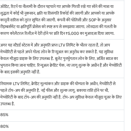
ऑडिट, रिटर्न या नीलामी के दौरान पहचाने गए आपके गिरवी रखे गए सोने की मात्रा या
शुद्धता में कोई भी नुकसान, क्षति या विसंगति रिकॉर्ड की जाएगी और आपको या आपके
कानूनी वारिस को तुरंत सूचित की जाएगी. कंपनी की पॉलिसी और SOP के अनुसार
रीइम्बर्समेंट या क्षतिपूर्ति प्रोसेस को स्पष्ट रूप से समझाया जाएगा. लोनदाता की गलती के
कारण कोलैटरल रिलीज़ में देरी होने पर प्रति दिन ₹5,000 का मुआवज़ा दिया जाएगा.
अगर यह स्टैंडर्ड स्टेटस में और अनुमति प्राप्त LTV लिमिट के भीतर रहता है, तो आप
मेच्योरिटी से पहले अपने गोल्ड लोन के रिन्यूअल का अनुरोध कर सकते हैं. यह सुविधा
केवल मौजूदा ग्राहक के लिए उपलब्ध है. बुलेट पुनर्भुगतान लोन के लिए, अर्जित ब्याज का
भुगतान किया जाना चाहिए. रिन्यूअल क्रेडिट चेक, नए लागू शुल्क के अधीन हैं और मेच्योरिटी
विकल्प आपके गोल्ड लोन को आसानी और मन की शांति से मैनेज करने में आपकी मदद करने के
के बाद इसकी अनुमति नहीं है.
नियामक LTV लिमिट, क्रेडिट मूल्यांकन और ग्राहक की योग्यता के अधीन, मेच्योरिटी से
पहले टॉप-अप की अनुमति है. नई फीस और शुल्क लागू. बकाया राशि होने पर भी,
ो अपनी गोल्ड ज्वेलरी के लिए सही वैल्यू मिले.
मेच्योरिटी के बाद टॉप-अप की अनुमति नहीं है. टॉप-अप सुविधा केवल मौजूदा यूज़र के लिए
उपलब्ध है.
85%
80%