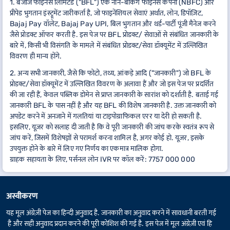
1. बजाज फाइनेंस लिमिटेड ("BFL") एक नॉन-बैंकिंग फाइनेंस कंपनी (NBFC) और
प्रीपेड भुगतान इंस्ट्रूमेंट जारीकर्ता है, जो फाइनेंशियल सेवाएं अर्थात, लोन, डिपॉज़िट,
Bajaj Pay वॉलेट, Bajaj Pay UPI, बिल भुगतान और थर्ड-पार्टी पूंजी मैनेज करने
जैसे प्रोडक्ट ऑफर करती है. इस पेज पर BFL प्रोडक्ट/ सेवाओं से संबंधित जानकारी के
बारे में, किसी भी विसंगति के मामले में संबंधित प्रोडक्ट/सेवा डॉक्यूमेंट में उल्लिखित
विवरण ही मान्य होंगे.
2. अन्य सभी जानकारी, जैसे कि फोटो, तथ्य, आंकड़े आदि ("जानकारी") जो BFL के
प्रोडक्ट/सेवा डॉक्यूमेंट में उल्लिखित विवरण के अलावा हैं और जो इस पेज पर प्रदर्शित
की जा रही हैं, केवल पब्लिक डोमेन से प्राप्त जानकारी के सारांश को दर्शाती है. बताई गई
जानकारी BFL के पास नहीं है और यह BFL की विशेष जानकारी है. उक्त जानकारी को
अपडेट करने में अनजाने में गलतियां या टाइपोग्राफिकल एरर या देरी हो सकती है.
इसलिए, यूज़र को सलाह दी जाती है कि वे पूरी जानकारी की जांच करके स्वतंत्र रूप से
जांच करें, जिसमें विशेषज्ञों से परामर्श करना शामिल है, अगर कोई हो. यूज़र, इसके
उपयुक्त होने के बारे में लिए गए निर्णय का एकमात्र मालिक होगा.
ग्राहक सहायता के लिए, पर्सनल लोन IVR पर कॉल करें: 7757 000 000
अस्वीकरण
यह मूल अंग्रेज़ी पेज का हिन्दी अनुवाद है. जानकारी का अनुवाद करने में सावधानी बरती गई
है और सही अनुवाद प्रदान करने की पूरी कोशिश की गई है. इस पेज में मूल अंग्रेज़ी एवं हि