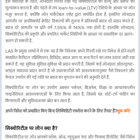
इस व्यवस्था के तहत, लोनदाता गिरवी रखी गई सिक्योरिटीज़ की वैल्यू और प्रकार का
मूल्यांकन करता है और पहले से तय loan-to-value (LTV) रेशियो के आधार पर लोन
मंजूर करता है. क्योंकि लोन मार्केटेबल एसेट द्वारा समर्थित होता है, इसलिए लोनदाता
आमतौर पर अनसिक्योर्ड क्रेडिट विकल्पों की तुलना में प्रतिस्पर्धी ब्याज दरें प्रदान करते हैं.
ब्याज दरें आमतौर पर प्रति वर्ष 7.5%% से 14%% तक होती हैं, हालांकि लोनदाता,
सिक्योरिटीज़ की प्रकृति और प्रचलित मार्केट स्थितियों के आधार पर वास्तविक दर अलग-
अलग हो सकती है.
LAS के प्रमुख लाभों में से एक यह है कि निवेशक अपने गिरवी रखे गए निवेश से होने वाली
संभावित कैपिटल एप्रिसिएशन, डिविडेंड, ब्याज आय या अन्य रिटर्न का लाभ उठाना जारी रख
सकते हैं. यह सुविधा सुविधा सुविधा भी प्रदान करती है, जिसमें कई लोनदाता ओवरड्राफ्ट-
स्टाइल व्यवस्था प्रदान करते हैं जो उधारकर्ताओं को आवश्यकतानुसार पैसे निकालने और
केवल उपयोग की गई राशि पर ब्याज का भुगतान करने की अनुमति देते हैं.
सिक्योरिटीज़ पर लोन का उपयोग अक्सर पर्सनल, बिज़नेस, शिक्षा या आपातकालीन
फाइनेंशियल आवश्यकताओं के लिए किया जाता है, जिससे यह शॉर्ट-टर्म फंडिंग का
किफायती और सुविधाजनक स्रोत बन जाता है.
अपने निवेश को प्रभावित किए बिना लिक्विडिटी एक्सेस करने के लिए तैयार हैं?
शुरू करें!
सिक्योरिटीज़ पर लोन क्या है?
सिक्योरिटीज़ पर लोन आपको स्टॉक, बॉन्ड, म्यूचुअल फंड और फिक्स्ड डिपॉज़िट जैसे निवेश