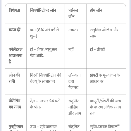
विशेषता
सिक्योरिटी पर लोन
पर्सनल
होम लोन
लोन
ब्याज दरें
कम (8% प्रति वर्ष से
उच्चतर
संतुलित जोखिम और
शुरू)
लाभ
कोलैटरल
हां - शेयर, म्यूचुअल
नहीं
हां - प्रॉपर्टी
आवश्यक
फंड आदि.
है
लोन की
गिरवी सिक्योरिटीज़ की
लोनदाता
प्रॉपर्टी के मूल्यांकन के
राशि
वैल्यू के आधार पर
द्वारा
आधार पर
फिक्स्ड
प्रोसेसिंग
तेज़ - अक्सर 24 घंटों
संतुलित
कानूनी/प्रॉपर्टी की जांच
का समय
के भीतर
जोखिम
के कारण अधिक समय
और लाभ
तक
पुनर्भुगतान
उच्च - सुविधाजनक
संतुलित
सुविधाजनक विकल्पों