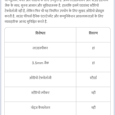
जो म्यूज़िक, कॉल और वीडियो के लिए उपयुक्त है. अपने लाउडस्पीकर और स्टैंडर्ड हेडफोन
जैक के साथ, सुनना आसान और सुविधाजनक है. हालांकि इसमें एडवांस्ड स्टीरियो
टेक्नोलॉजी नहीं है, लेकिन फिर भी यह नियमित उपयोग के लिए सुखद ऑडियो प्रोड्यूस
करती है. साउंड फीचर्स दैनिक एंटरटेनमेंट और कम्युनिकेशन आवश्यकताओं के लिए
व्यावहारिक आनंद सुनिश्चित करते हैं.
विशेषता
विवरण
लाउडस्पीकर
हां
3.5mm जैक
हां
ऑडियो टेक्नोलॉजी
स्‍टैंडर्ड
स्टीरियो स्पीकर
नहीं
नॉइज़ कैंसलेशन
नहीं