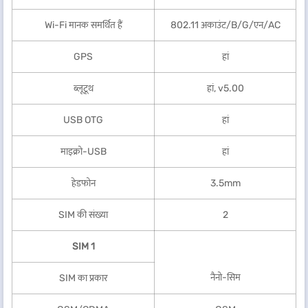
Wi-Fi मानक समर्थित हैं
802.11 अकाउंट/B/G/एन/AC
GPS
हां
ब्लूटूथ
हां, v5.00
USB OTG
हां
माइक्रो-USB
हां
हेडफोन
3.5mm
SIM की संख्या
2
SIM 1
नैनो-सिम
SIM का प्रकार