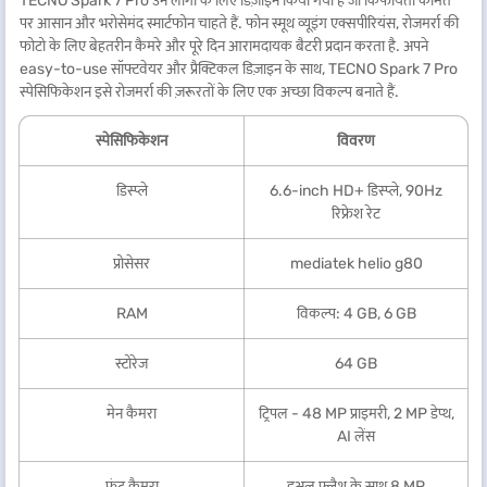
TECNO Spark 7 Pro उन लोगों के लिए डिज़ाइन किया गया है जो किफायती कीमत
पर आसान और भरोसेमंद स्मार्टफोन चाहते हैं. फोन स्मूथ व्यूइंग एक्सपीरियंस, रोजमर्रा की
फोटो के लिए बेहतरीन कैमरे और पूरे दिन आरामदायक बैटरी प्रदान करता है. अपने
easy-to-use सॉफ्टवेयर और प्रैक्टिकल डिज़ाइन के साथ, TECNO Spark 7 Pro
स्पेसिफिकेशन इसे रोजमर्रा की ज़रूरतों के लिए एक अच्छा विकल्प बनाते हैं.
स्पेसिफिकेशन
विवरण
डिस्प्ले
6.6-inch HD+ डिस्प्ले, 90Hz
रिफ्रेश रेट
प्रोसेसर
mediatek helio g80
RAM
विकल्प: 4 GB, 6 GB
स्टोरेज
64 GB
मेन कैमरा
ट्रिपल - 48 MP प्राइमरी, 2 MP डेप्थ,
AI लेंस
फ्रंट कैमरा
डुअल फ्लैश के साथ 8 MP